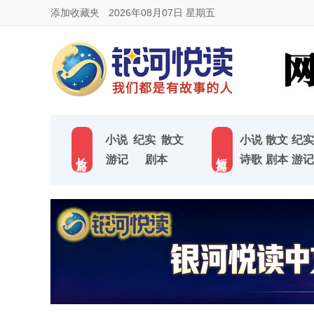
添加收藏夹
2026年08月07日 星期五
小说
纪实
散文
小说
散文
纪实
长 篇
短 篇
游记
剧本
诗歌
剧本
游记