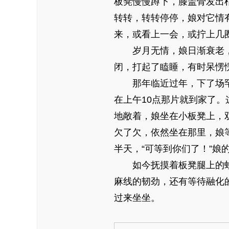
板凳慢慢蹲下，膝盖骨发出
转转，转转停停，娘对它情
来，或看上一会，或拧上几
岁月无情，娘日渐衰老，
闭，打起了瞌睡，有时呆愣
那年临近过年，下了场罕见
在上午10点那片就到家了
地敞着，娘坐在小板凳上，
欠了欠，依然坐在那里，娘
半天，“可等到你们了！”
如今抚摸着板凳腿上的蛀
麻线的韧劲，还有等待融化
过来坐坐。