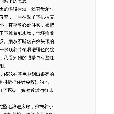
间漏下的念想。
出的缕缕青烟，还有母亲时
脊背，一手往鏊子下扒拉麦
小，直至鳌心处补实，娘把
子下跳着狐步舞，竹坯推着
叹。烟灰不断落在娘头顶的
汗水顺着脖颈滑进褪色的靛
，我看到她的眼睛总有些红
泪。
，线砣在暮色中划出银亮的
用拇指掐住针尖咬过的地
打了死结，娘凑近煤油灯眯
砣坠地滚进床底，娘扶着小