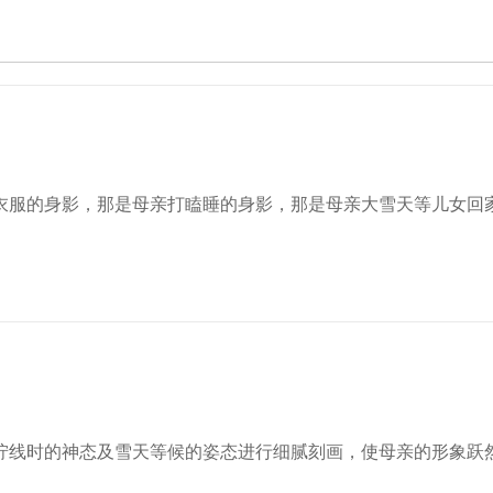
衣服的身影，那是母亲打瞌睡的身影，那是母亲大雪天等儿女回
拧线时的神态及雪天等候的姿态进行细腻刻画，使母亲的形象跃