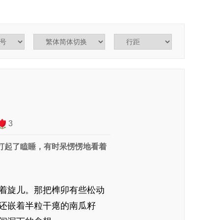
3
打起了瞌睡，有时呆愣愣地看着
着旋儿。那把榫卯有些松动
还嵌着半粒干瘪的南瓜籽