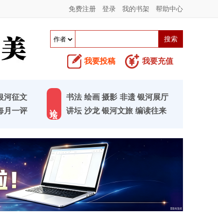
免费注册
登录
我的书架
帮助中心
我要投稿
我要充值
银河征文
书法
绘画
摄影
非遗
银河展厅
论 坛
每月一评
讲坛
沙龙
银河文旅
编读往来