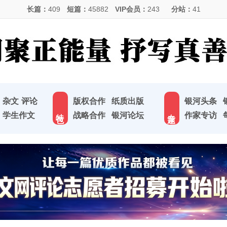
长篇：
409
短篇：
45882
VIP会员：
243
分站：
41
杂文
评论
版权合作
纸质出版
银河头条
特 色
专 题
学生作文
战略合作
银河论坛
作家专访