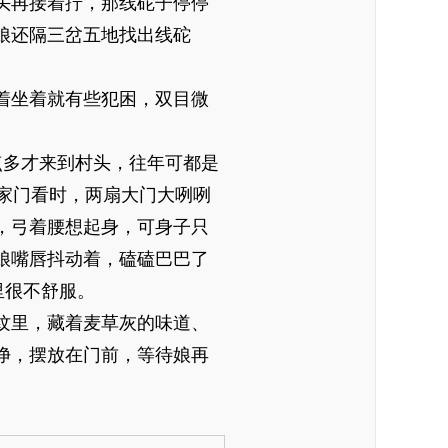
头再接着拧，那线砣子停停
娘还隔三岔五地找出线砣
着坐着就有些犯困，双目微
多才来到村头，往年可都是
家门看时，两扇大门大咧咧
，弓着腰想起身，可身子只
娘嘴唇抖动着，磕磕巴巴了
里很不舒服。
纹里，藏着麦草灰的味道、
净，摆放在门前，等待娘再