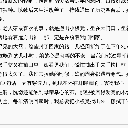
枯枝断裂的轻响，捡起时指尖沾着陈年的蛛网。娘接好线
有独钟。以致后来生活改善了，拧线退出了历史舞台后，
圈。
老人家最喜欢的事，就是搬出小板凳，坐在大门口，坐
愣地看着远方出神，那一定是在盼着我们回家。
的大雪，险些封了回家的路。几经周折终于在下午3点
。这晚到的几小时，娘的心是何等的不安，当我们转过弯朝
双手交叉在袖口里。娘看见我们，慌忙抽出手去手扶门框
等得太久了。我过去拉她的时候，娘的周身都透着寒气。
娘的这句话，太有穿透力，到现在还在耳畔震响，震得我心
洞，恍惚还能触到母亲掌心的茧。那些被磨得发亮的木
的雪。每年清明回家时，我总要把小板凳找出来，擦拭干