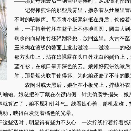
——那是母亲最后一场雪中等候时，从冻僵的指缝
记得摊煎饼的那些晨雾里，掺杂着从灶屋里冒
不时的咳嗽声。母亲将小板凳斜抵在身后，佝偻着
草，一手持着竹坯在鏊子上不停地画圆，圆由大到
剩余的面糊用竹坯轻刮轻挑，放回盆里。火舌在鏊
玉米糊在滚烫的鳌面上发出滋啦——滋啦——的轻
那方头巾上，沾在娘裸露在头巾外花白的鬓角上，
蓝布衫，在领口晕开深色的云。娘摊好煎饼洗漱后
肿，那是烟火联手使得坏。为此娘还赔了不菲的眼
农闲时或天黑后，娘坐在小板凳上，拧线补衣
的蛐蛐。娘总把补丁藏在衣襟内侧，针尖偷袭手指头，娘
事就算过了，娘不愿和针斗气。线看娘心善，趁机发难，
跳动，映得白发泛着橘色的光晕。
这些活时，明显得有些力不从心，一次拧线拧着拧着线