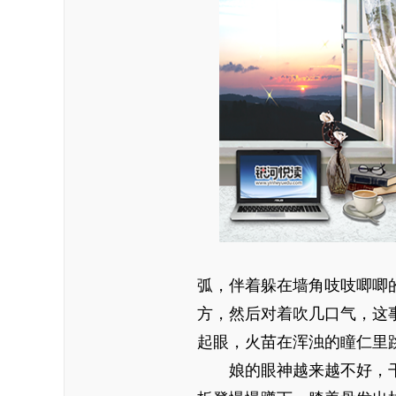
弧，伴着躲在墙角吱吱唧唧
方，然后对着吹几口气，这
起眼，火苗在浑浊的瞳仁里
娘的眼神越来越不好，干