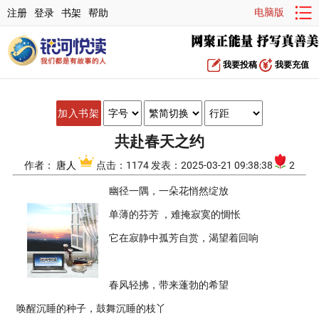
电脑版
注册
登录
书架
帮助
我要投稿
我要充值
加入书架
共赴春天之约
作者：
唐人
点击：1174 发表：2025-03-21 09:38:38
2
幽径一隅，一朵花悄然绽放
单薄的芬芳 ，难掩寂寞的惆怅
它在寂静中孤芳自赏，渴望着回响
春风轻拂，带来蓬勃的希望
唤醒沉睡的种子，鼓舞沉睡的枝丫