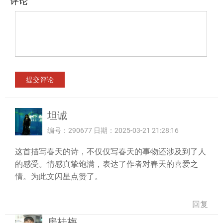
评论
坦诚
编号：290677 日期：2025-03-21 21:28:16
这首描写春天的诗，不仅仅写春天的事物还涉及到了人
的感受。情感真挚饱满，表达了作者对春天的喜爱之
情。为此文闪星点赞了。
回复
房桂梅