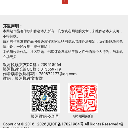
1
郑重声明：
本网站作品著作权归作者本人所有，凡发表在网站的文章，未经作者本人认可，
不得转载。
请所有作者发布作品时务必遵守国家互联网信息管理办法规定，我们拒绝任何色
情小说，一经发现，即作删除！
本站所收录作品、社区话题、书库评论及本站所做之广告均属个人行为，与本站
立场无关
银河悦读文友QQ群：239518064
银河悦读长篇QQ群：313659719
作者读者投诉邮箱：759872177@qq.com
微信：银河悦读文友群
银河微信公众号
银河网站印
Copyright © 2016 - 2026
京ICP备17021984号
All Rights Reserved 银