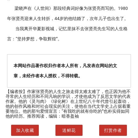
梁晓声在《人世间》那段经典词好像为张贤亮而写的。1980
年张贤亮迎来人生转折，44岁的他结婚了，次年儿子也出生了。
当我离开华夏影视城，记忆里抹不去张贤亮先生写的人生格
言：“坚持梦想，争取辉煌”。
本网站作品著作权归作者本人所有，凡发表在网站的文
章，未经作者本人授权，不得转载。
【编者按】
作家张贤亮的人生之旅走得太难太难了，也正因为他不
寻常的人生经历和不同凡响的学识，才使他成为了反思文学的代表
作家。他的《灵与肉》《绿化树》在上世纪八十年代曾引起轰动，
他的创作风格和对社会现实的关注，使他在当代文学史上占据着重
要地位。他的那句爱情宣言：“有我吃的就有你吃的”也朴实得如同
他的经历。推荐阅读，编辑：暗香盈袖
加入收藏
送鲜花
打赏作者