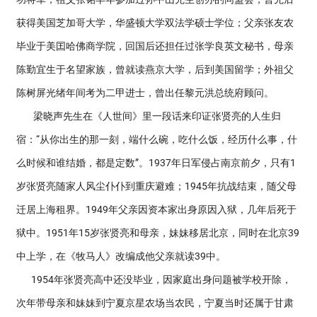
获得美国芝加哥大学，华盛顿大学双法学硕士学位；父亲张友农
毕业于美囯哈佛商学院，回国后还担任过张学良英文秘书，母亲
陈勤宜生于名望家族，曾就读燕京大学，后到美国留学；外祖父
陈树屏光绪年间考为二甲进士，曾出任黎元洪总统府顾问。
梁晓声先生在《人世间》里一段话来印证张贤亮的人生归
宿：“从你出生的那一刻，端什么碗，吃什么饭，经历什么事，什
么时候和谁结婚，都是定数”。1937年日军侵占南京前夕，只有1
岁张贤亮随家人风尘仆仆到重庆避难；1945年抗战结束，随父母
迁居上海租界。1949年父亲因资本家出身原因入狱，几年后死于
狱中。1951年15岁张贤亮和母亲，妹妹移居北京，同时在北京39
中上学，在《牧马人》改编成他父亲就读39中。
1954年张贤亮高中还没毕业，因家庭出身问题被学校开除，
次年带母亲和妹妹到宁夏京星农场当农民，宁夏当时还属于甘肃