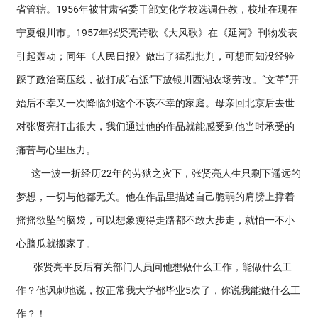
省管辖。1956年被甘肃省委干部文化学校选调任教，校址在现在
宁夏银川市。1957年张贤亮诗歌《大风歌》在《延河》刊物发表
引起轰动；同年《人民日报》做出了猛烈批判，可想而知没经验
踩了政治高压线，被打成“右派”下放银川西湖农场劳改。“文革”开
始后不幸又一次降临到这个不该不幸的家庭。母亲回北京后去世
对张贤亮打击很大，我们通过他的作品就能感受到他当时承受的
痛苦与心里压力。
这一波一折经历22年的劳狱之灾下，张贤亮人生只剩下遥远的
梦想，一切与他都无关。他在作品里描述自己脆弱的肩膀上撑着
摇摇欲坠的脑袋，可以想象瘦得走路都不敢大步走，就怕一不小
心脑瓜就搬家了。
张贤亮平反后有关部门人员问他想做什么工作，能做什么工
作？他讽刺地说，按正常我大学都毕业5次了，你说我能做什么工
作？！