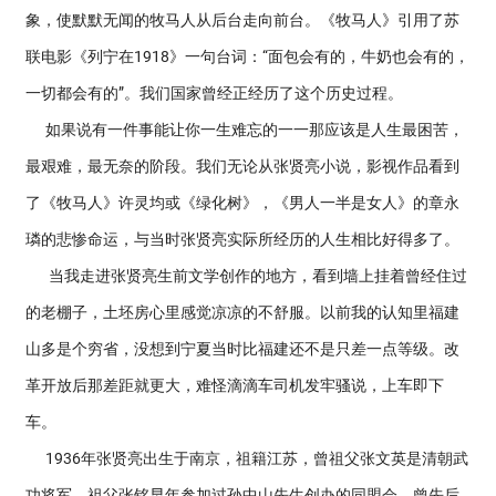
象，使默默无闻的牧马人从后台走向前台。《牧马人》引用了苏
联电影《列宁在1918》一句台词：“面包会有的，牛奶也会有的，
一切都会有的”。我们国家曾经正经历了这个历史过程。
如果说有一件事能让你一生难忘的一一那应该是人生最困苦，
最艰难，最无奈的阶段。我们无论从张贤亮小说，影视作品看到
了《牧马人》许灵均或《绿化树》，《男人一半是女人》的章永
璘的悲惨命运，与当时张贤亮实际所经历的人生相比好得多了。
当我走进张贤亮生前文学创作的地方，看到墙上挂着曾经住过
的老棚子，土坯房心里感觉凉凉的不舒服。以前我的认知里福建
山多是个穷省，没想到宁夏当时比福建还不是只差一点等级。改
革开放后那差距就更大，难怪滴滴车司机发牢骚说，上车即下
车。
1936年张贤亮出生于南京，祖籍江苏，曾祖父张文英是清朝武
功将军，祖父张铭早年参加过孙中山先生创办的同盟会，曾先后