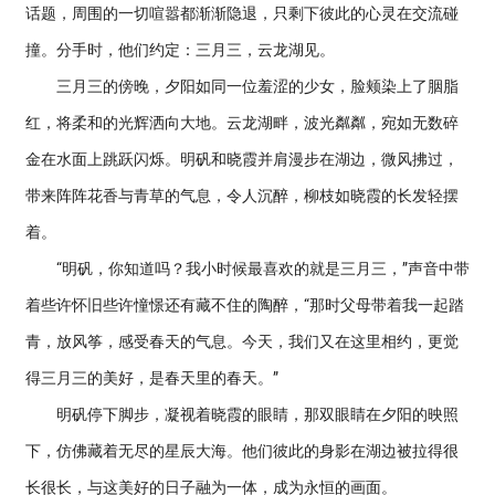
话题，周围的一切喧嚣都渐渐隐退，只剩下彼此的心灵在交流碰
撞。分手时，他们约定：三月三，云龙湖见。
三月三的傍晚，夕阳如同一位羞涩的少女，脸颊染上了胭脂
红，将柔和的光辉洒向大地。云龙湖畔，波光粼粼，宛如无数碎
金在水面上跳跃闪烁。明矾和晓霞并肩漫步在湖边，微风拂过，
带来阵阵花香与青草的气息，令人沉醉，柳枝如晓霞的长发轻摆
着。
“明矾，你知道吗？我小时候最喜欢的就是三月三，”声音中带
着些许怀旧些许憧憬还有藏不住的陶醉，“那时父母带着我一起踏
青，放风筝，感受春天的气息。今天，我们又在这里相约，更觉
得三月三的美好，是春天里的春天。”
明矾停下脚步，凝视着晓霞的眼睛，那双眼睛在夕阳的映照
下，仿佛藏着无尽的星辰大海。他们彼此的身影在湖边被拉得很
长很长，与这美好的日子融为一体，成为永恒的画面。