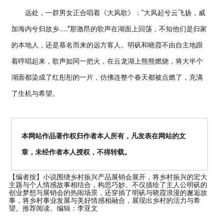
远处，一群男女正合唱着《大风歌》：“大风起兮云飞扬，威
加海内兮归故乡……”那激昂的歌声在湖面上回荡，不知他们是归家
的本地人，还是慕名而来的远方客人。明矾和晓霞不由自主地跟
着哼唱起来，歌声如同一把火，在云龙湖上熊熊燃烧，将大半个
湖面都染成了红彤彤的一片，仿佛连整个春天都被点燃了，充满
了生机与希望。
本网站作品著作权归作者本人所有，凡发表在网站的文
章，未经作者本人授权，不得转载。
【编者按】
小说围绕乡村振兴产品展销会展开，将乡村振兴的宏大
主题与个人情感故事相结合，构思巧妙。不仅描绘了主人公明矾的
创业梦想与展销会的热闹场景，还穿插了明矾与晓霞浪漫的邂逅故
事，将乡村事业发展与美好情感相融合，展现出乡村的活力与希
望。推荐阅读。编辑：李亚文