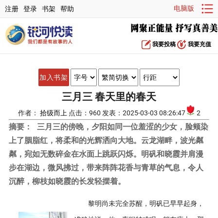
电脑版
注册
登录
书架
帮助
我要投稿
我要充值
加入书架
三月三 春天里的春天
作者：
拾级而上
点击：960 发表：2025-03-03 08:26:47
2
摘要：
三月三的傍晚，夕阳如同一位羞涩的少女，脸颊染
上了胭脂红，将柔和的光辉洒向大地。云龙湖畔，波光粼
粼，宛如无数碎金在水面上跳跃闪烁。明矾和晓霞并肩漫
步在湖边，微风拂过，带来阵阵花香与青草的气息，令人
沉醉，柳枝如晓霞的长发轻摆着。
黎明尚未完全苏醒，明矾已早早起身，