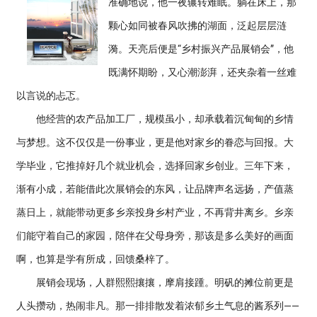
准确地说，他一夜辗转难眠。躺在床上，那
颗心如同被春风吹拂的湖面，泛起层层涟
漪。天亮后便是“乡村振兴产品展销会”，他
既满怀期盼，又心潮澎湃，还夹杂着一丝难
以言说的忐忑。
他经营的农产品加工厂，规模虽小，却承载着沉甸甸的乡情
与梦想。这不仅仅是一份事业，更是他对家乡的眷恋与回报。大
学毕业，它推掉好几个就业机会，选择回家乡创业。三年下来，
渐有小成，若能借此次展销会的东风，让品牌声名远扬，产值蒸
蒸日上，就能带动更多乡亲投身乡村产业，不再背井离乡。乡亲
们能守着自己的家园，陪伴在父母身旁，那该是多么美好的画面
啊，也算是学有所成，回馈桑梓了。
展销会现场，人群熙熙攘攘，摩肩接踵。明矾的摊位前更是
人头攒动，热闹非凡。那一排排散发着浓郁乡土气息的酱系列——