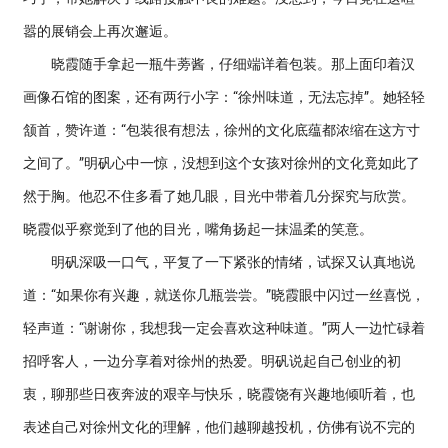
嚣的展销会上再次邂逅。
晓霞随手拿起一瓶牛蒡酱，仔细端详着包装。那上面印着汉
画像石馆的图案，还有两行小字：“徐州味道，无法忘掉”。她轻轻
颔首，赞许道：“包装很有想法，徐州的文化底蕴都浓缩在这方寸
之间了。”明矾心中一惊，没想到这个女孩对徐州的文化竟如此了
然于胸。他忍不住多看了她几眼，目光中带着几分探究与欣赏。
晓霞似乎察觉到了他的目光，嘴角扬起一抹温柔的笑意。
明矾深吸一口气，平复了一下紧张的情绪，试探又认真地说
道：“如果你有兴趣，就送你几瓶尝尝。”晓霞眼中闪过一丝喜悦，
轻声道：“谢谢你，我想我一定会喜欢这种味道。”两人一边忙碌着
招呼客人，一边分享着对徐州的热爱。明矾说起自己创业的初
衷，聊那些日夜奔波的艰辛与快乐，晓霞饶有兴趣地倾听着，也
表述自己对徐州文化的理解，他们越聊越投机，仿佛有说不完的