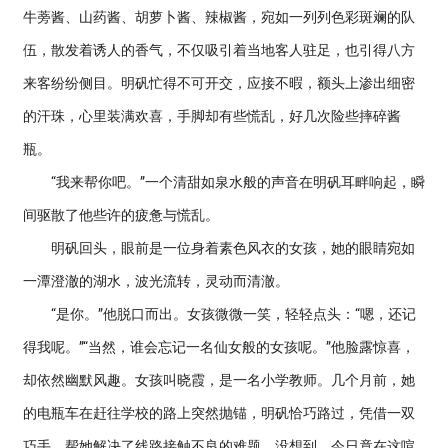
牛蒡酱、山药酱、胡萝卜酱、辣椒酱，宛如一列列色彩斑斓的队
伍，散发着诱人的香气，不仅吸引着当地客人驻足，也引得八方
来客纷纷侧目。明矾忙得不可开交，应接不暇，额头上渗出细密
的汗珠，心里装满欢喜，手脚却有些慌乱，好几次险些摔碎酱
瓶。
“我来帮你吧。”一个清甜如泉水般的声音在明矾耳畔响起，瞬
间驱散了他些许的疲惫与慌乱。
明矾回头，眼前是一位身着素色风衣的女孩，她的眼睛宛如
一潭澄澈的湖水，波光流转，灵动而清澈。
“是你。”他脱口而出。女孩微微一笑，轻轻点头：“嗯，还记
得我呢。”“当然，谁会忘记一名仙女般的女孩呢。”他脸露惊喜，
却依然幽默风趣。女孩叫晓霞，是一名小学教师。几个月前，她
的电瓶车在赶往学校的路上突然抛锚，明矾恰巧路过，凭借一双
巧手，帮她解决了线路接触不良的难题。没想到，今日竟在这喧