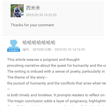
西米米
2025-02-26 10:32:35
Thanks for your comment
哈哈哈哈哈哈哈
编号：287608 日期：2025-02-25 14:16:55
This article weaves a poignant and thought-
provoking narrative about the quest for humanity and the c
The writing is imbued with a sense of poetry, particularly i
The theme of the story—
the pursuit of humanity and the conflicts that arise when t
—
is both timely and timeless. It prompts readers to reflect
The tragic conclusion adds a layer of poignancy, highlighti