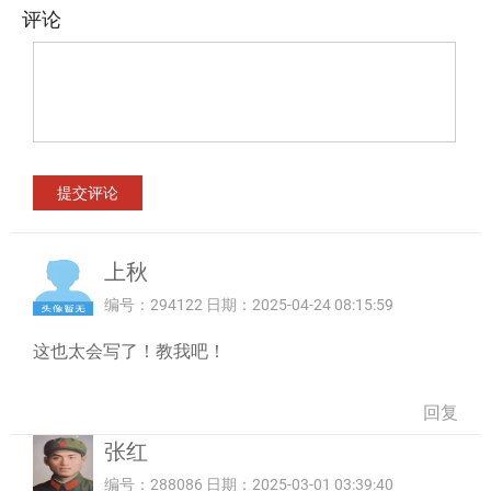
评论
上秋
编号：294122 日期：2025-04-24 08:15:59
这也太会写了！教我吧！
回复
张红
编号：288086 日期：2025-03-01 03:39:40