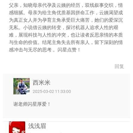
父亲，知晓母亲代孕及云姨的经历，双线叙事交织，情
感细腻。母亲为给主角优质基因拼命工作，云姨渴望成
为真正女人并为孕育主角承受巨大痛苦，她们的爱深沉
无私。小说借云姨的转变，探讨机器人追求人性的艰
难，展现科技与人性的冲突，也让读者反思亲情的本质
与生命的价值。结尾主角失去所有亲人，留下深刻的情
感冲击与无尽的思考 。闪星点赞！
回复
西米米
2025-03-02 11:33:00
谢老师闪星厚爱！
浅浅眉