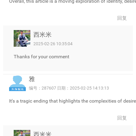
Overall, this article is a moving exploration of identity, de
回复
西米米
2025-02-26 10:35:04
Thanks for your comment
雅
编号：287607 日期：2025-02-25 14:13:13
It's a tragic ending that highlights the complexities of desir
回复
西米米