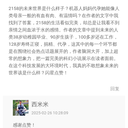
2158的未来世界是什么样子？机器人妈妈代孕她能像人
类母亲一般的有血有肉、有温情吗？在作者的文字中我
找到了答案，2158的生活看似完美，却总是让我看不到
亲情之间血浓于水的感情。作者的文章中提到未来的人
类38岁幼稚园毕业、90岁生孩子，100多岁还在工作，
128岁寿终正寝，捐精、代孕，这其中的每一个环节都
是在围绕社会热点话题展开的，作者脑洞大开，加上超
常的想象力，把一篇完美的科幻小说展示在读者面前。
在这个科技发展的大环境时代，我真的不敢想象未来的
世界该是什么样？闪星点赞！
回复
西米米
2025-02-26 10:28:09
感谢点赞！