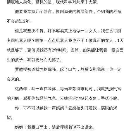
彻底地人类化。糟糕的是，现代科学对此束手无策。
他要我拿掉几个器官，换回原先的机器部件，否则我的寿命
不会超过2年。
但是我坚决不肯。好不容易真正地做一回女人，我怎么可能
变回机器人呢？哪怕一点点机器人我也不干！做真正的女人，1天
就足够了，更何况我还有2年时间。当然，如果能让我看一眼自己
生的孩子，我就更死而无憾了。
贾教授知道我性格倔强，叹了口气，然后安慰我说：你一定
会来的。
这两年，我一直在等你，每当我等待难耐时，我就抚摸剖宫
的刀疤，感受你曾经的气息。云姨轻轻地掀起衣角，手抚小腹。
你，可不可以喊我一声妈妈？云姨抬头盯着我，满眼的渴
望。
妈妈！我脱口而出，随后哽咽着说不出话来。