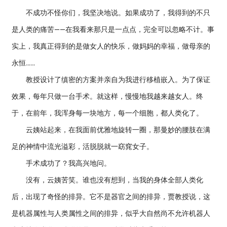
不成功不怪你们，我坚决地说。如果成功了，我得到的不只
是人类的痛苦——在我看来那只是一点点，完全可以忽略不计。事
实上，我真正得到的是做女人的快乐，做妈妈的幸福，做母亲的
永恒……
教授设计了缜密的方案并亲自为我进行移植嵌入。为了保证
效果，每年只做一台手术。就这样，慢慢地我越来越女人。终
于，在前年，我浑身每一块地方，每一个细胞，都人类化了。
云姨站起来，在我面前优雅地旋转一圈，那曼妙的腰肢在满
足的神情中流光溢彩，活脱脱就一窈窕女子。
手术成功了？我高兴地问。
没有，云姨苦笑。谁也没有想到，当我的身体全部人类化
后，出现了奇怪的排异。它不是器官之间的排异，贾教授说，这
是机器属性与人类属性之间的排异，似乎大自然尚不允许机器人