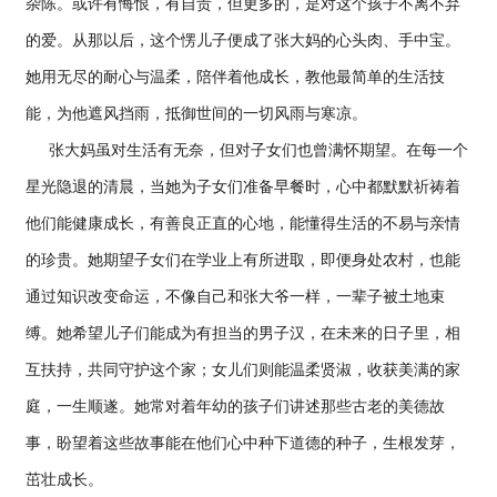
杂陈。或许有悔恨，有自责，但更多的，是对这个孩子不离不弃
的爱。从那以后，这个愣儿子便成了张大妈的心头肉、手中宝。
她用无尽的耐心与温柔，陪伴着他成长，教他最简单的生活技
能，为他遮风挡雨，抵御世间的一切风雨与寒凉。
张大妈虽对生活有无奈，但对子女们也曾满怀期望。在每一个
星光隐退的清晨，当她为子女们准备早餐时，心中都默默祈祷着
他们能健康成长，有善良正直的心地，能懂得生活的不易与亲情
的珍贵。她期望子女们在学业上有所进取，即便身处农村，也能
通过知识改变命运，不像自己和张大爷一样，一辈子被土地束
缚。她希望儿子们能成为有担当的男子汉，在未来的日子里，相
互扶持，共同守护这个家；女儿们则能温柔贤淑，收获美满的家
庭，一生顺遂。她常对着年幼的孩子们讲述那些古老的美德故
事，盼望着这些故事能在他们心中种下道德的种子，生根发芽，
茁壮成长。