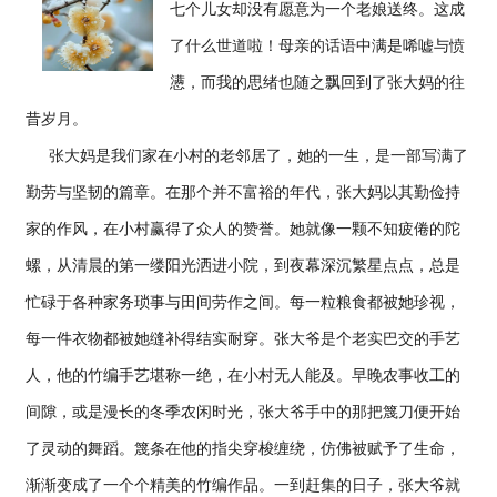
七个儿女却没有愿意为一个老娘送终。这成
了什么世道啦！母亲的话语中满是唏嘘与愤
懑，而我的思绪也随之飘回到了张大妈的往
昔岁月。
张大妈是我们家在小村的老邻居了，她的一生，是一部写满了
勤劳与坚韧的篇章。在那个并不富裕的年代，张大妈以其勤俭持
家的作风，在小村赢得了众人的赞誉。她就像一颗不知疲倦的陀
螺，从清晨的第一缕阳光洒进小院，到夜幕深沉繁星点点，总是
忙碌于各种家务琐事与田间劳作之间。每一粒粮食都被她珍视，
每一件衣物都被她缝补得结实耐穿。张大爷是个老实巴交的手艺
人，他的竹编手艺堪称一绝，在小村无人能及。早晚农事收工的
间隙，或是漫长的冬季农闲时光，张大爷手中的那把篾刀便开始
了灵动的舞蹈。篾条在他的指尖穿梭缠绕，仿佛被赋予了生命，
渐渐变成了一个个精美的竹编作品。一到赶集的日子，张大爷就