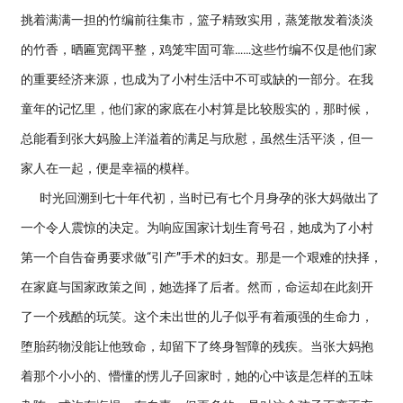
挑着满满一担的竹编前往集市，篮子精致实用，蒸笼散发着淡淡
的竹香，晒匾宽阔平整，鸡笼牢固可靠……这些竹编不仅是他们家
的重要经济来源，也成为了小村生活中不可或缺的一部分。在我
童年的记忆里，他们家的家底在小村算是比较殷实的，那时候，
总能看到张大妈脸上洋溢着的满足与欣慰，虽然生活平淡，但一
家人在一起，便是幸福的模样。
时光回溯到七十年代初，当时已有七个月身孕的张大妈做出了
一个令人震惊的决定。为响应国家计划生育号召，她成为了小村
第一个自告奋勇要求做“引产”手术的妇女。那是一个艰难的抉择，
在家庭与国家政策之间，她选择了后者。然而，命运却在此刻开
了一个残酷的玩笑。这个未出世的儿子似乎有着顽强的生命力，
堕胎药物没能让他致命，却留下了终身智障的残疾。当张大妈抱
着那个小小的、懵懂的愣儿子回家时，她的心中该是怎样的五味