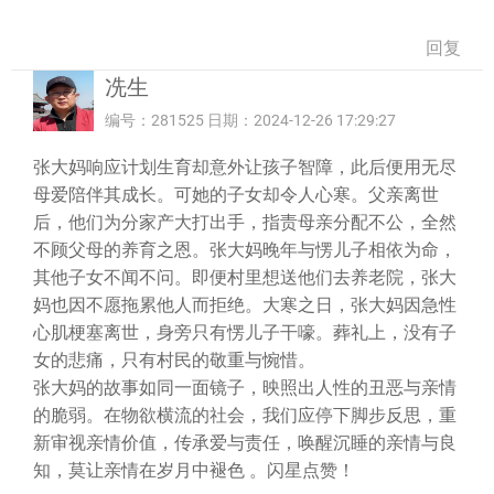
回复
冼生
编号：281525 日期：2024-12-26 17:29:27
张大妈响应计划生育却意外让孩子智障，此后便用无尽
母爱陪伴其成长。可她的子女却令人心寒。父亲离世
后，他们为分家产大打出手，指责母亲分配不公，全然
不顾父母的养育之恩。张大妈晚年与愣儿子相依为命，
其他子女不闻不问。即便村里想送他们去养老院，张大
妈也因不愿拖累他人而拒绝。大寒之日，张大妈因急性
心肌梗塞离世，身旁只有愣儿子干嚎。葬礼上，没有子
女的悲痛，只有村民的敬重与惋惜。
张大妈的故事如同一面镜子，映照出人性的丑恶与亲情
的脆弱。在物欲横流的社会，我们应停下脚步反思，重
新审视亲情价值，传承爱与责任，唤醒沉睡的亲情与良
知，莫让亲情在岁月中褪色 。闪星点赞！