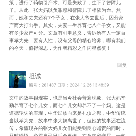
策，进行了药物引产术。可是失败了，生下了智障儿
子。从此，张大妈以负罪感和智障儿子相依为命。然
而，她和丈夫还有7个子女，在张大爷去世后，因分家
产而大打出手。其实，夫妻一生养育七八个子女，又能
有多少家产可分。文章有引申意义，告诉所有人一定百
事孝为先，要有人性，没有父母的精心培养，哪有我们
的今天，值得深思，为作者精彩之作闪星点赞！
回复
坦诚
编号：281487 日期：2024-12-26 13:48:39
文中的故事很现实，也是当今社会普遍现象。张大妈辛
勤养育了七个儿女，而七个儿女却养不了一个妈。这是
道德轮失的表现，中华民族向来是礼仪之邦，中华传统
当以孝为先，故事中张大妈离世了，但她的故事还在流
传，希望现在的张大妈儿女们能受到良心谴责的同时，
及时醒悟，免得自己日后会更惨。文章内容详尽，一气