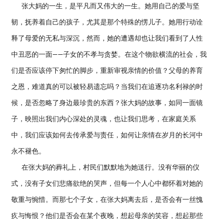
张大妈的一生，是平凡而又伟大的一生。她用自己的爱与坚
韧，抚养着自己的孩子，尤其是那个特殊的愣儿子。她用行动诠
释了母爱的无私与深沉，然而，她的遭遇却也让我们看到了人性
中丑恶的一面——子女的不孝与贪婪。在这个物欲横流的社会，我
们是否应该停下匆忙的脚步，重新审视亲情的价值？父母的养育
之恩，难道真的可以被轻易遗忘吗？当我们在追逐功名利禄的时
候，是否忽略了身边最珍贵的东西？张大妈的故事，如同一面镜
子，映照出我们内心深处的灵魂，也让我们思考，在家庭关系
中，我们应该如何去传承爱与责任，如何让亲情在岁月的长河中
永不褪色。
在张大妈的葬礼上，村民们默默地为她送行。没有华丽的仪
式，没有子女们悲痛欲绝的哭声，但每一个人心中都怀着对她的
敬重与惋惜。而那七个子女，在张大妈离去后，是否会有一丝愧
疚与悔恨？他们是否会在某个夜晚，想起母亲的笑容，想起那些