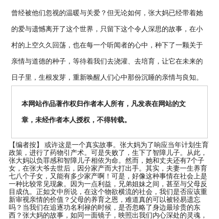
曾经被他们忽视的温暖与关爱？但无论如何，张大妈已经带着她
的爱与遗憾离开了这个世界，只留下这个令人深思的故事，在小
村的上空久久回荡，也在每一个听闻者的心中，种下了一颗关于
亲情与道德的种子，等待着我们去浇灌、去培育，让它在未来的
日子里，生根发芽，重新唤醒人们心中那份沉睡的亲情与良知。
本网站作品著作权归作者本人所有，凡发表在网站的文
章，未经作者本人授权，不得转载。
【编者按】
或许这是一个真实故事。张大妈为了响应当年计划生育
政策，进行了药物引产术。可是失败了，生下了智障儿子。从此，
张大妈以负罪感和智障儿子相依为命。然而，她和丈夫还有7个子
女，在张大爷去世后，因分家产而大打出手。其实，夫妻一生养育
七八个子女，又能有多少家产啊！可是，好像这种事情在社会上是
一种比较常见现象。因为一点利益，兄弟姐妹之间，甚至与父母反
目成仇。正如文中所说，在这个物欲横流的社会，我们是否应该重
新审视亲情的价值？父母的养育之恩，难道真的可以被轻易遗忘
吗？当我们在追逐功名利禄的时候，是否忽略了身边最珍贵的东
西？张大妈的故事，如同一面镜子，映照出我们内心深处的灵魂，