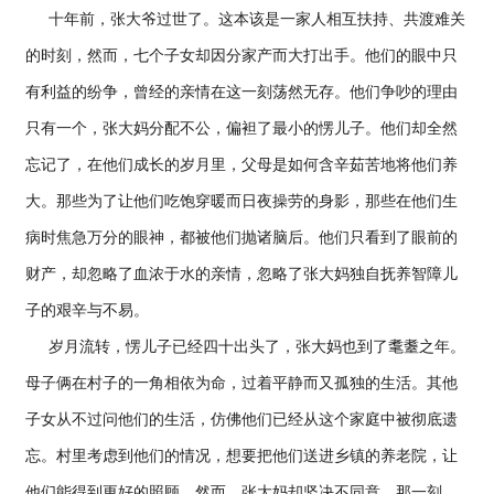
十年前，张大爷过世了。这本该是一家人相互扶持、共渡难关
的时刻，然而，七个子女却因分家产而大打出手。他们的眼中只
有利益的纷争，曾经的亲情在这一刻荡然无存。他们争吵的理由
只有一个，张大妈分配不公，偏袒了最小的愣儿子。他们却全然
忘记了，在他们成长的岁月里，父母是如何含辛茹苦地将他们养
大。那些为了让他们吃饱穿暖而日夜操劳的身影，那些在他们生
病时焦急万分的眼神，都被他们抛诸脑后。他们只看到了眼前的
财产，却忽略了血浓于水的亲情，忽略了张大妈独自抚养智障儿
子的艰辛与不易。
岁月流转，愣儿子已经四十出头了，张大妈也到了耄耋之年。
母子俩在村子的一角相依为命，过着平静而又孤独的生活。其他
子女从不过问他们的生活，仿佛他们已经从这个家庭中被彻底遗
忘。村里考虑到他们的情况，想要把他们送进乡镇的养老院，让
他们能得到更好的照顾。然而，张大妈却坚决不同意。那一刻，