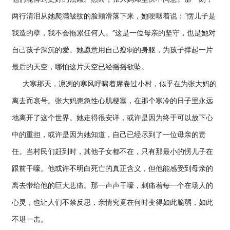
两行清泪从她爬满皱纹的脸颊滑落下来，她哽咽着说：“愣儿子是
我造的孽，我不会拖累任何人。”这是一位母亲的坚守，也是她对
自己孩子深沉的爱。她愿意用自己瘦弱的身躯，为孩子撑起一片
最后的天空，哪怕这片天空已经摇摇欲坠。
大寒那天，凛冽的寒风呼啸着席卷过小村，似乎在为张大妈的
离去而哀号。张大妈患急性心肌梗塞，在那个寒冷的日子里永远
地离开了这个世界。她走得很安详，或许是因为终于可以放下心
中的重担，或许是因为她知道，自己已经尽到了一位母亲的责
任。当村民们赶到时，其他子女都不在，只有那最小的愣儿子在
跟前干嚎。他或许不明白死亡的真正含义，但他能感受到母亲的
离去带给他的巨大悲痛。那一声声干嚎，刺痛着每一个在场人的
心灵，也让人们不禁反思，亲情究竟在何时变得如此脆弱，如此
不堪一击。