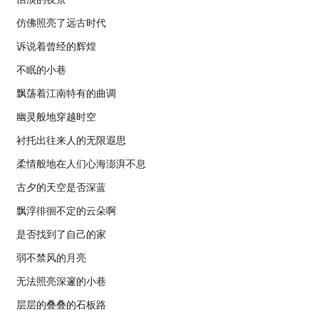
仿佛照亮了远古时代
诉说着曾经的辉煌
不眠的小巷
飘荡着江南特有的曲调
幽灵般地穿越时空
衬托出往来人的无限遐思
柔情般地在人们心海澎湃不息
古夕的天空是否深蓝
飘浮徘徊不定的云朵啊
是否找到了自己的家
弱不禁风的月亮
无法照亮深邃的小巷
层层的叠叠的石板路