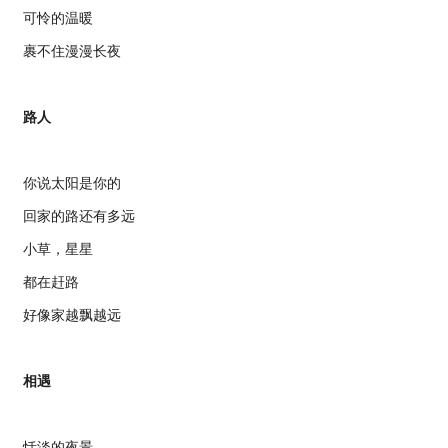
可怜的温暖
裹不住漫漫长夜
路人
你说太阳是你的
回家的路还有多远
小草，星星
都在赶路
好像家越飘越远
相遇
恬淡的夜景