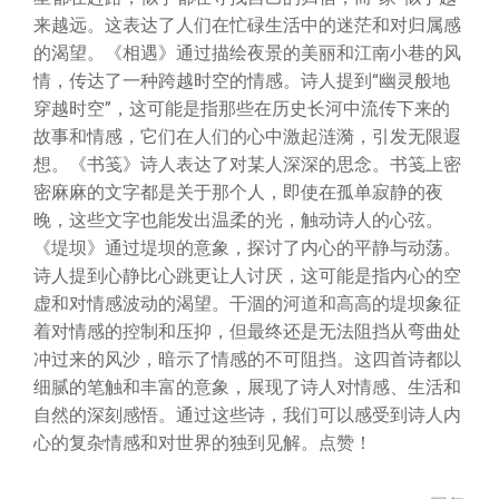
来越远。这表达了人们在忙碌生活中的迷茫和对归属感
的渴望。《相遇》通过描绘夜景的美丽和江南小巷的风
情，传达了一种跨越时空的情感。诗人提到“幽灵般地
穿越时空”，这可能是指那些在历史长河中流传下来的
故事和情感，它们在人们的心中激起涟漪，引发无限遐
想。《书笺》诗人表达了对某人深深的思念。书笺上密
密麻麻的文字都是关于那个人，即使在孤单寂静的夜
晚，这些文字也能发出温柔的光，触动诗人的心弦。
《堤坝》通过堤坝的意象，探讨了内心的平静与动荡。
诗人提到心静比心跳更让人讨厌，这可能是指内心的空
虚和对情感波动的渴望。干涸的河道和高高的堤坝象征
着对情感的控制和压抑，但最终还是无法阻挡从弯曲处
冲过来的风沙，暗示了情感的不可阻挡。这四首诗都以
细腻的笔触和丰富的意象，展现了诗人对情感、生活和
自然的深刻感悟。通过这些诗，我们可以感受到诗人内
心的复杂情感和对世界的独到见解。点赞！