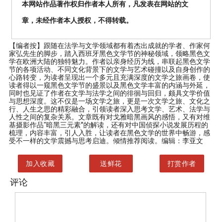
本网站作品著作权归作者本人所有，凡发表在网站的文
章，未经作者本人授权，不得转载。
【编者按】
跟随在法学与文学领域都有着杰出成就的学者、作家何
家弘先生的脚步，踏入西班牙黑色文学节的神秘领域，领略黑色文
学在欧洲大陆的独特魅力。作者以亲身经历为线，串联起黑色文学
节的各项活动、不同文化背景下的文学与艺术碰撞以及自身创作的
心路转变，为读者呈现出一个多元且充满深度的文学之旅画卷，使
读者得以一窥黑色文学节的盛景以及黑色文学丰富的内涵与外延，
同时也见证了作者在文学与法学之间的徘徊与回归，颇具文学价值
与思想深度。这不仅是一场文学之旅，更是一次文学之旅、文化之
行、人生之思的精彩融合，引领读者深入思考文学、艺术、法学与
人性之间的复杂关系。文章既有对戈雅暗黑画风的感悟，又有对维
基摄影作品“暗黑三元素”的解读，还有对中国侦探小说发展历程的
梳理，内容丰富，引人入胜，让读者在黑色文学的世界中畅游，感
受不一样的文学震撼与思考启迪。倾情推荐阅读。编辑：李亚文
加入收藏
送鲜花
打赏作者
评论