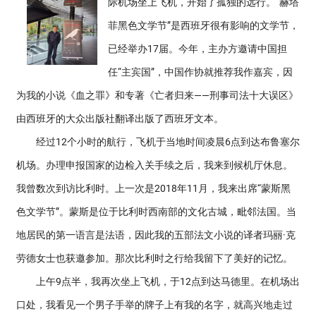
际机场坐上飞机，开始了孤独的远行。“赫塔
菲黑色文学节”是西班牙很有影响的文学节，
已经举办17届。今年，主办方邀请中国担
任“主宾国”，中国作协就推荐我作嘉宾，因
为我的小说《血之罪》和专著《亡者归来——刑事司法十大误区》
由西班牙的大众出版社翻译出版了西班牙文本。
经过12个小时的航行，飞机于当地时间凌晨6点到达布鲁塞尔
机场。办理申报国家的边检入关手续之后，我来到候机厅休息。
我曾数次到访比利时。上一次是2018年11月，我来出席“蒙斯黑
色文学节”。蒙斯是位于比利时西南部的文化古城，毗邻法国。当
地居民的第一语言是法语，因此我的五部法文小说的译者玛丽·克
劳德女士也获邀参加。那次比利时之行给我留下了美好的记忆。
上午9点半，我再次坐上飞机，于12点到达马德里。在机场出
口处，我看见一个男子手举的牌子上有我的名字，就高兴地走过