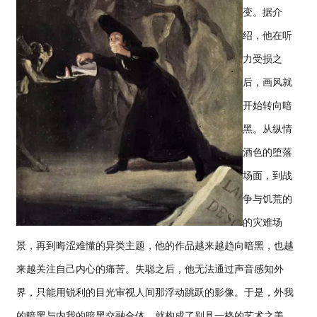
变。据介
绍，他在听
力受损之
后，画风就
开始转向暗
黑。从纵情
酒色的堕落
场面，到战
争与饥荒的
的灾难场
景，再到晦涩难懂的异类主题，他的作品越来越趋向暗黑，也越
来越关注自己内心的痛苦。失聪之后，他无法通过声音感知外
界，只能用锐利的目光审视人间那浮动跳跃的影像。于是，外我
的暗黑与内我的暗黑交融合体，就构成了别具一格的艺术之美。