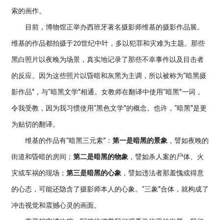
索的画作。
目前，博物馆正举办西班牙著名摄影师维基的摄影作品展。
维基的作品都拍摄于20世纪中叶，多以犯罪和灾难为主题。那些
黑白照片以夜晚为场景，真实地记录了那些不幸事件以及目击者
的反应。因为这些照片以昏暗和灰黑为主调，所以被称为“暗黑摄
影作品”，与“暗黑文学”相通。女教师在翻译中使用“暗黑”一词，
令我受教，因为我习惯使用“黑色文学”的概念。也许，“暗黑”是更
为贴切的翻译。
维基的作品有“暗黑三元素”：
第一是暗黑的景象
，譬如夜晚的
街道和昏暗的房间；
第二是暗黑的物象
，譬如杀人案的尸体、火
灾或车祸的现场；
第三是暗黑的心象
，譬如违法者那羞愧或得意
的心态，可能还隐含了摄影师本人的心象。“三象”合体，就构成了
冲击视觉和震撼心灵的画面。