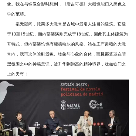
像。我在与铜像合影时想到，《唐吉可德》大概也能归入黑色文
学的范畴。
毫无疑问，托莱多大教堂是古城中最引人注目的建筑。它建
于13至15世纪，而内部装潢则完成于18世纪，因此其主体建筑为
哥特式，但内部装饰也有穆德哈尔的风格。站在庄严肃穆的大教
堂内，我再次体验到景象、物象与心象的合体，而且那笼罩在暗
黑氛围之中的神秘意识，被升华到崇高的精神境界，犹如铁门之
上的天穹！