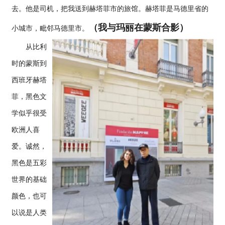
去。他是司机，把我送到赫塔菲市的旅馆。赫塔菲是马德里省的
（我与玛丽在蒙斯合影）
小城市，毗邻马德里市。
从比利
时的蒙斯到
西班牙赫塔
菲，黑色文
学似乎很受
欧洲人喜
爱。诚然，
黑色是五彩
世界的基础
颜色，也可
以说是人类