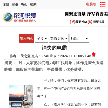
电脑版
注册
登录
书架
帮助
我要投稿
我要充值
加入书架
消失的电霸
作者：
天之蓝
点击：2640 发表：2024-11-18 08:21:46
3
摘要：
对，人家把我们电力职工找对象，比作是萤火虫追
蝴蝶，屁股后面带着电，牛逼烘烘，优势满满。
甲：喂，哥们，你有没有发现，最近几
年，有一个“黑损”我们电力系统形象的词消
失了？
乙：（略思考）你让我想一下，以前的