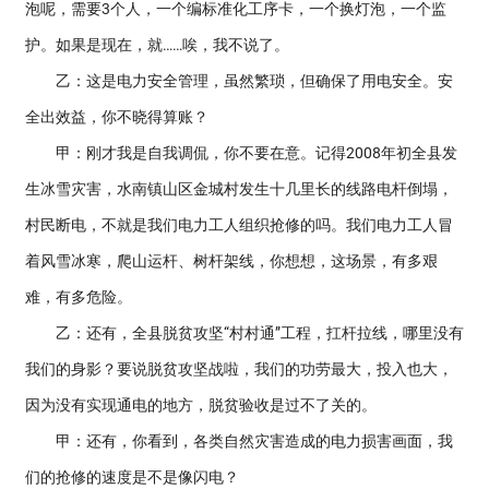
泡呢，需要3个人，一个编标准化工序卡，一个换灯泡，一个监
护。如果是现在，就……唉，我不说了。
乙：这是电力安全管理，虽然繁琐，但确保了用电安全。安
全出效益，你不晓得算账？
甲：刚才我是自我调侃，你不要在意。记得2008年初全县发
生冰雪灾害，水南镇山区金城村发生十几里长的线路电杆倒塌，
村民断电，不就是我们电力工人组织抢修的吗。我们电力工人冒
着风雪冰寒，爬山运杆、树杆架线，你想想，这场景，有多艰
难，有多危险。
乙：还有，全县脱贫攻坚“村村通”工程，扛杆拉线，哪里没有
我们的身影？要说脱贫攻坚战啦，我们的功劳最大，投入也大，
因为没有实现通电的地方，脱贫验收是过不了关的。
甲：还有，你看到，各类自然灾害造成的电力损害画面，我
们的抢修的速度是不是像闪电？