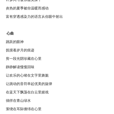
炎热的夏季被你温暖而感动
富有穿透感染力的语言从你眼中射出
心曲
跳跃的眼神
抚摸着岁月的痕迹
剪一段光阴珍藏在心里
静静解读慢慢回味
让欢乐的心绪在文字里旖旎
让跳动的音符串起优美的旋律
在蓝天下飘荡在白云里嬉戏
徜徉在青山绿水
萦绕在耳际缠绵在心里