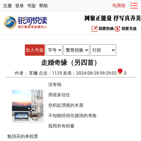
电脑版
注册
登录
书架
帮助
我要投稿
我要充值
加入书架
走婚奇缘（另四首）
作者：
车辙
点击：1125 发表：2024-08-29 09:29:02
0
没有钱
用很多信任
垒积起漂摇的木屋
不知能经得住婚浪的考验
我用所有积蓄
勉强买的单程票