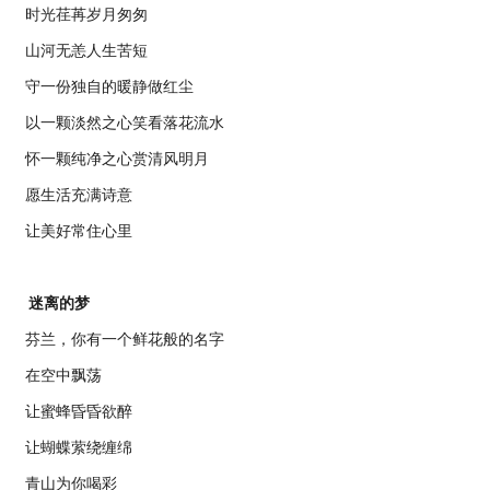
时光荏苒岁月匆匆
山河无恙人生苦短
守一份独自的暖静做红尘
以一颗淡然之心笑看落花流水
怀一颗纯净之心赏清风明月
愿生活充满诗意
让美好常住心里
迷离的梦
芬兰，你有一个鲜花般的名字
在空中飘荡
让蜜蜂昏昏欲醉
让蝴蝶萦绕缠绵
青山为你喝彩