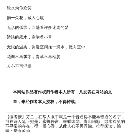
绿水为你欢笑
摘一朵花，藏入心底
无形的弧线，回荡着许多迷离的梦
矫洁的露水，亲吻着小草
无限的温柔，弥漫空间掬一滴水，撒向空中
花瓣不再飘零，青草不再枯萎
人心不再浮躁
本网站作品著作权归作者本人所有，凡发表在网站的文
章，未经作者本人授权，不得转载。
【编者按】
芬兰，在常人眼中就是一个普通得不能再普通的名字，
可在诗人笔下她是让蜜蜂停留、蝴蝶缠绕、青山喝彩、绿水欢笑的
不寻常的存在，得一瓣心香，从此人心不再浮躁。推荐阅读，编
辑：暗香盈袖