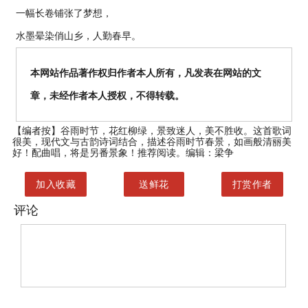
一幅长卷铺张了梦想，
水墨晕染俏山乡，人勤春早。
本网站作品著作权归作者本人所有，凡发表在网站的文
章，未经作者本人授权，不得转载。
【编者按】
谷雨时节，花红柳绿，景致迷人，美不胜收。这首歌词
很美，现代文与古韵诗词结合，描述谷雨时节春景，如画般清丽美
好！配曲唱，将是另番景象！推荐阅读。编辑：梁争
加入收藏
送鲜花
打赏作者
评论