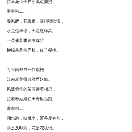
拉着花仙子在小溪边拥抱。
啦啦啦……
春风醉，花染蹊，喜雨唱歌谣，
水是这样绿，天是这样高。
一袭盛装飘逸着优雅，
柳绿茶香燕弄梭，红了樱桃。
将谷雨裁成一件旗袍，
江南就美得典雅而妖娆。
风流倜傥的茶倾诉着相思，
拉着春姑娘在田野里迅跑。
啦啦啦……
湖水碧，映桃李，百谷度春宵，
雨是及时雨，花是花枝俏。