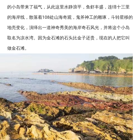
的小岛带来了福气，从此这里水静浪平，鱼虾丰盛，连绵十三里
的海岸线，散落着108处山海奇观，鬼斧神工的雕琢，斗转星移的
地壳变化，演绎出一道神奇秀美的海岸奇石风光，并将这个小岛
取名为凉水湾。因为金石滩的石头比金子还贵，现在的人把它叫
做金石滩。