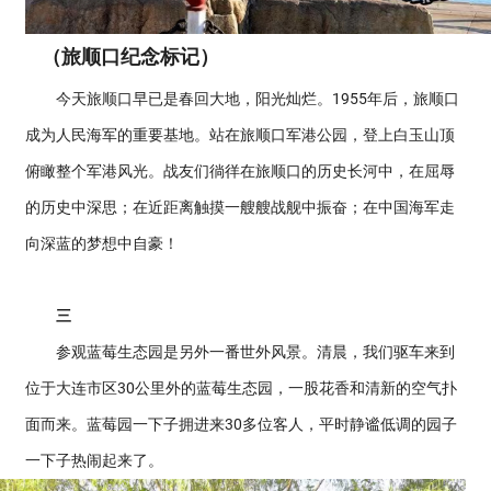
（旅顺口纪念标记）
今天旅顺口早已是春回大地，阳光灿烂。1955年后，旅顺口
成为人民海军的重要基地。站在旅顺口军港公园，登上白玉山顶
俯瞰整个军港风光。战友们徜徉在旅顺口的历史长河中，在屈辱
的历史中深思；在近距离触摸一艘艘战舰中振奋；在中国海军走
向深蓝的梦想中自豪！
三
参观蓝莓生态园是另外一番世外风景。清晨，我们驱车来到
位于大连市区30公里外的蓝莓生态园，一股花香和清新的空气扑
面而来。蓝莓园一下子拥进来30多位客人，平时静谧低调的园子
一下子热闹起来了。