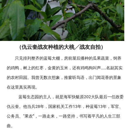
（仇云奎战友种植的大桃╱战友自拍）
只见排列整齐的蓝莓大棚，房前屋后播种的瓜果蔬菜，饲养
的鸡鸭，树上的红枣，金黄的玉米，还有鸡鸣狗叫声……名副其实
的农村田园。我曾无数次想象，推窗听鸟语，出门闻花香的景象
在这里真实再现。
蓝莓生态园的主人，就是海军快艇原202大队最后一任政委
仇云奎。他当兵28年，国家机关工作13年，种蓝莓13年，军官、
公务员、“果农”，一路走来，一路坚持，书写着平凡的人生三部
曲。