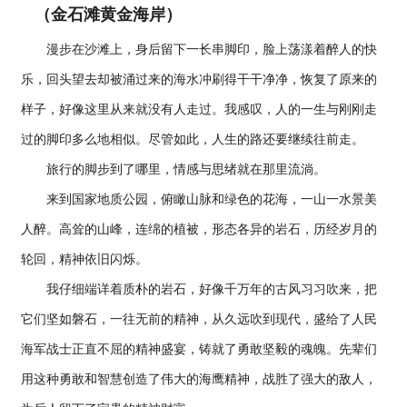
（金石滩黄金海岸）
漫步在沙滩上，身后留下一长串脚印，脸上荡漾着醉人的快
乐，回头望去却被涌过来的海水冲刷得干干净净，恢复了原来的
样子，好像这里从来就没有人走过。我感叹，人的一生与刚刚走
过的脚印多么地相似。尽管如此，人生的路还要继续往前走。
旅行的脚步到了哪里，情感与思绪就在那里流淌。
来到国家地质公园，俯瞰山脉和绿色的花海，一山一水景美
人醉。高耸的山峰，连绵的植被，形态各异的岩石，历经岁月的
轮回，精神依旧闪烁。
我仔细端详着质朴的岩石，好像千万年的古风习习吹来，把
它们坚如磐石，一往无前的精神，从久远吹到现代，盛给了人民
海军战士正直不屈的精神盛宴，铸就了勇敢坚毅的魂魄。先辈们
用这种勇敢和智慧创造了伟大的海鹰精神，战胜了强大的敌人，