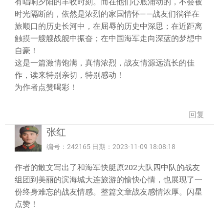
有唱响夕阳的丰收时刻。而在他们心底涌动的，不会被
时光隔断的，依然是浓烈的家国情怀——战友们徜徉在
旅顺口的历史长河中，在屈辱的历史中深思；在近距离
触摸一艘艘战舰中振奋；在中国海军走向深蓝的梦想中
自豪！
这是一篇激情饱满，真情浓烈，战友情源远流长的佳
作，读来特别亲切，特别感动！
为作者点赞喝彩！
回复
张红
编号：242165 日期：2023-11-09 18:08:18
作者的散文写出了和海军快艇原202大队四中队的战友
组团到美丽的滨海城大连旅游的愉快心情，也展现了一
份终身难忘的战友情感。整篇文章战友感情浓厚。闪星
点赞！