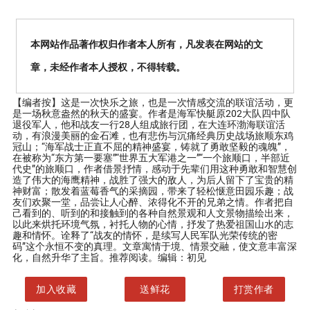
本网站作品著作权归作者本人所有，凡发表在网站的文
章，未经作者本人授权，不得转载。
【编者按】
这是一次快乐之旅，也是一次情感交流的联谊活动，更
是一场秋意盎然的秋天的盛宴。作者是海军快艇原202大队四中队
退役军人，他和战友一行28人组成旅行团，在大连环渤海联谊活
动，有浪漫美丽的金石滩，也有悲伤与沉痛经典历史战场旅顺东鸡
冠山；“海军战士正直不屈的精神盛宴，铸就了勇敢坚毅的魂魄”，
在被称为“东方第一要塞”“世界五大军港之一”“一个旅顺口，半部近
代史”的旅顺口，作者借景抒情，感动于先辈们用这种勇敢和智慧创
造了伟大的海鹰精神，战胜了强大的敌人，为后人留下了宝贵的精
神财富；散发着蓝莓香气的采摘园，带来了轻松惬意田园乐趣；战
友们欢聚一堂，品尝让人心醉、浓得化不开的兄弟之情。作者把自
己看到的、听到的和接触到的各种自然景观和人文景物描绘出来，
以此来烘托环境气氛，衬托人物的心情，抒发了热爱祖国山水的志
趣和情怀。诠释了“战友的情怀，是续写人民军队光荣传统的密
码”这个永恒不变的真理。文章寓情于境、情景交融，使文意丰富深
化，自然升华了主旨。推荐阅读。编辑：初见
加入收藏
送鲜花
打赏作者