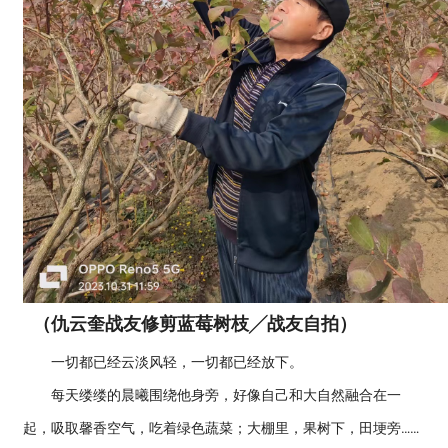
（仇云奎战友修剪蓝莓树枝╱战友自拍）
一切都已经云淡风轻，一切都已经放下。
每天缕缕的晨曦围绕他身旁，好像自己和大自然融合在一
起，吸取馨香空气，吃着绿色蔬菜；大棚里，果树下，田埂旁……