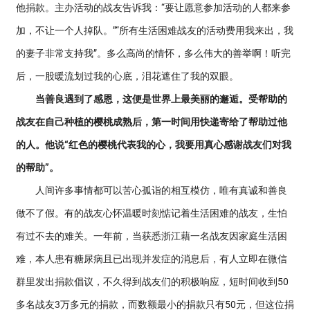
他捐款。主办活动的战友告诉我：“要让愿意参加活动的人都来参
加，不让一个人掉队。”“所有生活困难战友的活动费用我来出，我
的妻子非常支持我”。多么高尚的情怀，多么伟大的善举啊！听完
后，一股暖流划过我的心底，泪花遮住了我的双眼。
当善良遇到了感恩，这便是世界上最美丽的邂逅。受帮助的
战友在自己种植的樱桃成熟后，第一时间用快递寄给了帮助过他
的人。他说“红色的樱桃代表我的心，我要用真心感谢战友们对我
的帮助”。
人间许多事情都可以苦心孤诣的相互模仿，唯有真诚和善良
做不了假。有的战友心怀温暖时刻惦记着生活困难的战友，生怕
有过不去的难关。一年前，当获悉浙江藉一名战友因家庭生活困
难，本人患有糖尿病且已出现并发症的消息后，有人立即在微信
群里发出捐款倡议，不久得到战友们的积极响应，短时间收到50
多名战友3万多元的捐款，而数额最小的捐款只有50元，但这位捐