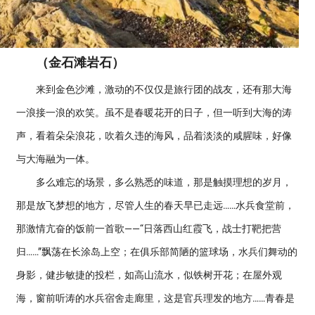
（金石滩岩石）
来到金色沙滩，激动的不仅仅是旅行团的战友，还有那大海
一浪接一浪的欢笑。虽不是春暖花开的日子，但一听到大海的涛
声，看着朵朵浪花，吹着久违的海风，品着淡淡的咸腥味，好像
与大海融为一体。
多么难忘的场景，多么熟悉的味道，那是触摸理想的岁月，
那是放飞梦想的地方，尽管人生的春天早已走远……水兵食堂前，
那激情亢奋的饭前一首歌——“日落西山红霞飞，战士打靶把营
归……”飘荡在长涂岛上空；在俱乐部简陋的篮球场，水兵们舞动的
身影，健步敏捷的投栏，如高山流水，似铁树开花；在屋外观
海，窗前听涛的水兵宿舍走廊里，这是官兵理发的地方……青春是