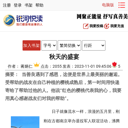
电脑版
注册
登录
书架
帮助
我要投稿
我要充值
加入书架
秋天的盛宴
作者：
蒋炳仁
点击：2055 发表：2023-11-01 09:45:06
5
摘要：
当善良遇到了感恩，这便是世界上最美丽的邂逅。
受帮助的战友在自己种植的樱桃成熟后，第一时间用快递
寄给了帮助过他的人。他说“红色的樱桃代表我的心，我要
用真心感谢战友们对我的帮助”。
日子就像流水一样，浪漫的五月里，刚
刚在古都南京举办退役军人联谊活动，沸腾