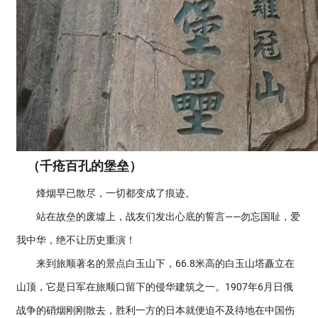
（千疮百孔的堡垒）
烽烟早已散尽，一切都变成了痕迹。
站在故垒的废墟上，战友们发出心底的誓言——勿忘国耻，爱
我中华，绝不让历史重演！
来到旅顺著名的景点白玉山下，66.8米高的白玉山塔矗立在
山顶，它是日军在旅顺口留下的侵华建筑之一。1907年6月日俄
战争的硝烟刚刚散去，胜利一方的日本就便迫不及待地在中国伤