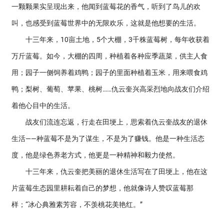
一颗颗果实呈现出来，他闻到蓝莓花的香气，听到了鸟儿的欢
叫，也感受到蓝莓世界中的无限欢乐，这就是他想要的生活。
十三年来，10亩土地，5个大棚，3千株蓝莓树，每年收获着
万斤蓝莓。如今，大棚的四周，种植着各种应季蔬菜，供主人食
用；园子一侧饲养着鸡鸭；园子的里面种植着玉米，用来喂食鸡
鸭；梨树、葡萄、苹果、桃树……仇云奎兴高采烈地向战友们介绍
着他心目中的生活。
战友们流连忘返，行走在田埂上，思索着仇云奎战友的退休
生活——种蓝莓不是为了谋生，不是为了赚钱。他是一种生活态
度，他是绿色养老方式，他更是一种精神和毅力使然。
十三年来，仇云奎把美丽的退休生活写在了田埂上，他在这
片蓝莓生态园里耕耘着自己的梦想，他就像诗人赞叹蓝莓那
样；“冰心典雅素芳容，不羡桃花美艳红。”