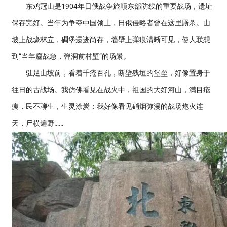
东鸡冠山是1904年日俄战争旅顺东部防线的重要战场，遗址
保存完好。当年为争夺中国领土，日俄侵略者曾在这里厮杀。山
坡上战壕林立，碉堡遗迹尚存，墙壁上弹痕清晰可见，使人联想
到“当年鏖战急，弹洞前村壁”的场景。
驻足山坡前，看着千疮百孔，断壁残垣的堡垒，好像置身于
往日的古战场。我仿佛看见在战火中，祖国的大好河山，满目疮
痍，民不聊生，生灵涂炭；我好像看见硝烟弥漫的战场炮火连
天，尸横遍野……