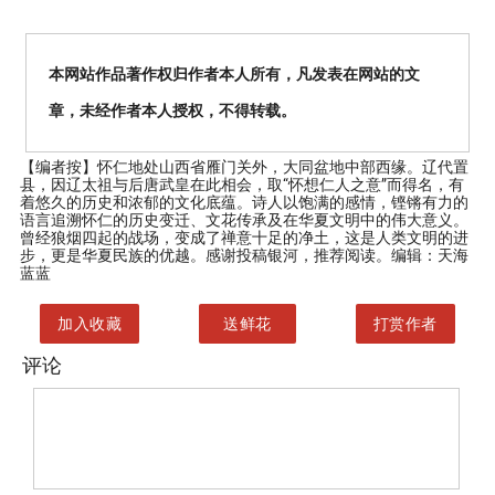
本网站作品著作权归作者本人所有，凡发表在网站的文
章，未经作者本人授权，不得转载。
【编者按】
怀仁地处山西省雁门关外，大同盆地中部西缘。辽代置
县，因辽太祖与后唐武皇在此相会，取“怀想仁人之意”而得名，有
着悠久的历史和浓郁的文化底蕴。诗人以饱满的感情，铿锵有力的
语言追溯怀仁的历史变迁、文花传承及在华夏文明中的伟大意义。
曾经狼烟四起的战场，变成了禅意十足的净土，这是人类文明的进
步，更是华夏民族的优越。感谢投稿银河，推荐阅读。编辑：天海
蓝蓝
加入收藏
送鲜花
打赏作者
评论