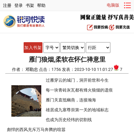
电脑版
注册
登录
书架
帮助
我要投稿
我要充值
加入书架
雁门狼烟,柔软在怀仁禅意里
作者：
邓勤忠
点击：1756 发表：2023-10-10 11:01:27
7
过雁穿云的城门，洞开前世和今生
每一块青砖灰瓦都有烽火狼烟的遗痕
雁门关直抵幽燕，连接瀚海
雄居成九塞尊崇第一关的地域标志
也成为历史经纬的切割线
彪悍的西风充斥万马奔腾的喧嚣