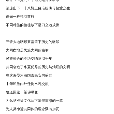
清凉山下，十八臂三目准提佛母普渡众生
像光一样指引前行
不同种族的信徒放下屠刀立地成佛
三晋大地咽喉要塞留下历史的辙印
大同盆地是民族大同的稳喻
民族融合的不绝交响响彻千年
共同创造了华夏优秀的历史与灿烂的文明
在这海晏河清国泰民安的盛世
中华民族内外迁徙水乳交融
建道殿馆，塑佛母像
为弘扬准提文化写下浓墨重彩的一笔
为人类命运共同体的理念添砖加瓦