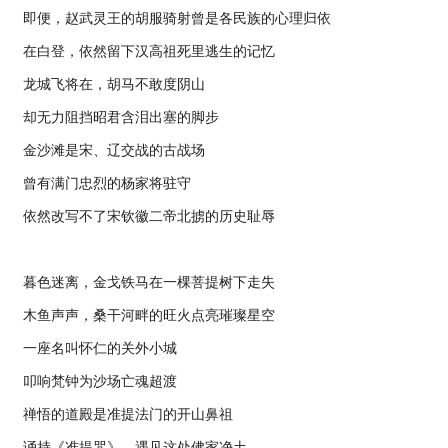
即便，赵武灵王的胡服骑射曾是各民族的心理归依
在白登，依然留下汉高祖死里逃生的记忆
龙城飞将在，胡马不敢度阴山
却无力阻挡昭君含泪出塞的脚步
金沙滩是宋、辽交战的古战场
曾有满门忠烈的杨家将驻守
依然改写不了宋钦徽二帝北掳的历史耻辱
暮色迷离，金戈铁马在一棵菩提树下走失
木鱼声声，桑干河畔的旺火点亮璀璨星空
一座名叫怀仁的关外小城
叩响梵钟为沙场亡魂超渡
禅悟的道殿是准提法门的开山鼻祖
诵持《准提咒》，遇见这处佛家净土