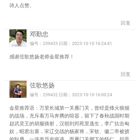
诗人点赞。
回复
邓勤忠
编号：239433 日期：2023-10-10 16:24:41
感谢弦歌悠扬老师金星推荐！
回复
弦歌悠扬
编号：239432 日期：2023-10-10 16:00:24
金星推荐语：万里长城第一关雁门关，曾经是烽火狼烟
的战场，充斥着万马奔腾的喧嚣，留下了春秋战国时期
赵武灵王的胡服骑射，汉朝刘邦死里逃生，李广抗击匈
奴，昭君出塞，宋辽交战的杨家将，宋钦、徽二帝被掳
的耻辱，一连串历史痕迹。而雁门关脚下的怀仁，却是