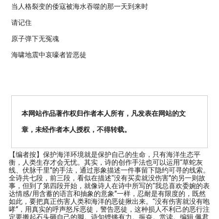
当人格裂变的倭寇被海水吞噬的那一天到来时
请记住
原子弹下无冤魂
海啸地震中哀嚎者皆恶徒
本网站作品著作权归作者本人所有，凡发表在网站的文
章，未经作者本人授权，不得转载。
【编者按】
保护海洋环境就是保护自己的生命，只有海洋生态平
衡，人类生存才会无忧。其实，诗的创作手法也可以运用“草蛇灰
线、伏脉千里”的手法，通过形象描述一件事留下隐约可寻的线索。
全诗共七段，前三段，看似在描述“没有买卖就没伤害”的另一则故
事，但到了第四段开始，就像诗人在诗中所写的“我总喜欢委婉的表
达情感/用含蓄的语言和抽象的意象”一样，忍耐是有限度的，既然
如此，要把真正伤害人类和海洋的恶徒揪出来。“没有伤害就没有咆
哮”，用真实的呼声怒斥恶徒，警告恶徒，这种损人不利己的恶行注
定要搬起石头砸自己的脚。诗句铿锵有力。振奋。赏读。编辑 佩君