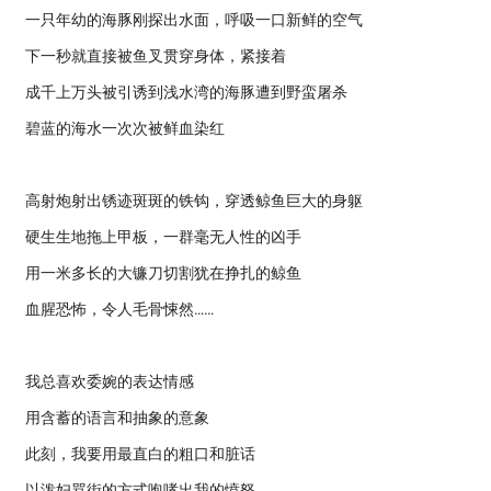
一只年幼的海豚刚探出水面，呼吸一口新鲜的空气
下一秒就直接被鱼叉贯穿身体，紧接着
成千上万头被引诱到浅水湾的海豚遭到野蛮屠杀
碧蓝的海水一次次被鲜血染红
高射炮射出锈迹斑斑的铁钩，穿透鲸鱼巨大的身躯
硬生生地拖上甲板，一群毫无人性的凶手
用一米多长的大镰刀切割犹在挣扎的鲸鱼
血腥恐怖，令人毛骨悚然……
我总喜欢委婉的表达情感
用含蓄的语言和抽象的意象
此刻，我要用最直白的粗口和脏话
以泼妇骂街的方式咆哮出我的愤怒