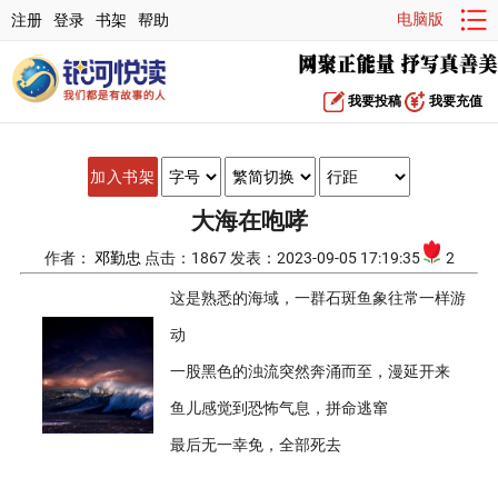
电脑版
注册
登录
书架
帮助
我要投稿
我要充值
加入书架
大海在咆哮
作者：
邓勤忠
点击：1867 发表：2023-09-05 17:19:35
2
这是熟悉的海域，一群石斑鱼象往常一样游
动
一股黑色的浊流突然奔涌而至，漫延开来
鱼儿感觉到恐怖气息，拼命逃窜
最后无一幸免，全部死去