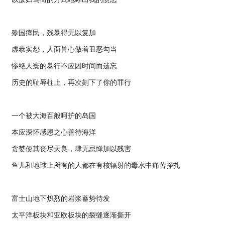
殄国瘁民，残暴得无以复加
虚恭实怨，人面兽心做着丑恶勾当
惨绝人寰的暴行不应因时间而遗忘
历史的耻辱柱上，再次刻下了你的罪行
一个被大海百般呵护的岛国
本应深怀感恩之心善待海洋
贪婪使其丧尽天良，肆无忌惮加以残害
鱼儿和地球上所有的人都在有核辐射的毒水中痛苦挣扎
富士山地下炽烈的岩浆蓄势待发
太平洋板块和亚欧板块的裂缝逐渐撕开