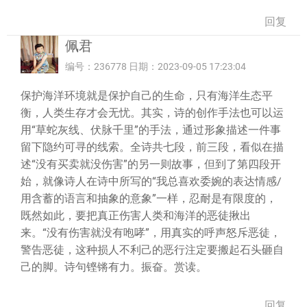
回复
佩君
编号：236778 日期：2023-09-05 17:23:04
保护海洋环境就是保护自己的生命，只有海洋生态平
衡，人类生存才会无忧。其实，诗的创作手法也可以运
用“草蛇灰线、伏脉千里”的手法，通过形象描述一件事
留下隐约可寻的线索。全诗共七段，前三段，看似在描
述“没有买卖就没伤害”的另一则故事，但到了第四段开
始，就像诗人在诗中所写的“我总喜欢委婉的表达情感/
用含蓄的语言和抽象的意象”一样，忍耐是有限度的，
既然如此，要把真正伤害人类和海洋的恶徒揪出
来。“没有伤害就没有咆哮”，用真实的呼声怒斥恶徒，
警告恶徒，这种损人不利己的恶行注定要搬起石头砸自
己的脚。诗句铿锵有力。振奋。赏读。
回复