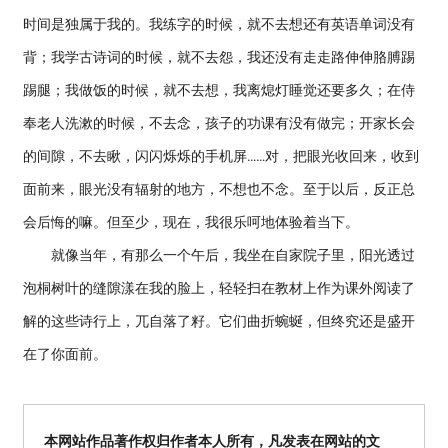
时间是独属于我的。我练字的时候，就不去想还有英语单词没有
背；我学古诗词的时候，就不去怨，我还没有走走路伸伸胳膊踢
踢腿；我做饭的时候，就不去想，我离熄灯睡觉还要多久；在侍
奉老人洗漱的时候，不去念，孩子的功课有没有做完；开家长会
的间隙，不去瞅，闪闪烁烁的手机屏……对，把眼光收回来，收到
面前来，眼光没有辐射的地方，不想也不念。至于以后，反正总
会后悔的嘛。但至少，现在，我很乐呵地体验着当下。
就像当年，有那么一个午后，我坐在自家院子里，阳光透过
泡桐树叶的缝隙漾在我的脸上，轻轻扫在教材上作为课外阅读了
解的这些诗行上，兀自落了籽。它们曲折蜿蜒，但终究还是盛开
在了你面前。
本网站作品著作权归作者本人所有，凡发表在网站的文