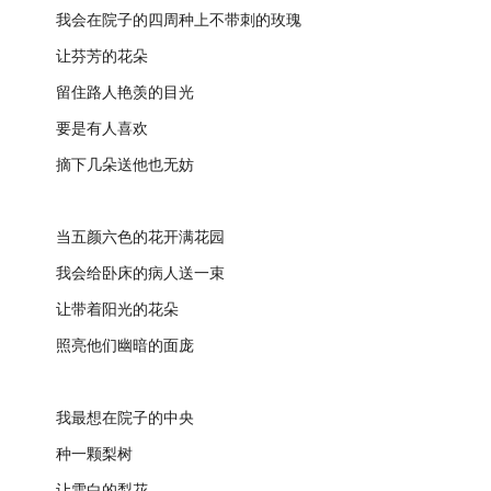
我会在院子的四周种上不带刺的玫瑰
让芬芳的花朵
留住路人艳羡的目光
要是有人喜欢
摘下几朵送他也无妨
当五颜六色的花开满花园
我会给卧床的病人送一束
让带着阳光的花朵
照亮他们幽暗的面庞
我最想在院子的中央
种一颗梨树
让雪白的梨花