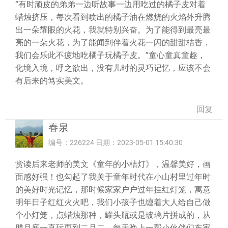
“有时顽皮的弟弟一边听故事一边用吃过的橘子皮对着
蜡烛挤压，每次看到喷出的橘子油在燃烧的火焰外升腾
出一朵耀眼的火花，我就特别兴奋。为了能得到最亮最
亮的一朵火花，为了能闻到伴着火花一闪的甜甜桔香，
我们会乐此不疲地吃橘子玩橘子皮。”童心童真童趣，
化境入境，呼之欲出，没有儿时的灵巧记忆，应该不会
有后来的笃实美文。
回复
春泉
编号：226224 日期：2023-05-01 15:40:30
赏读后来老师的美文《童年的小桔灯》，温馨美好，画
面感好强！也勾起了我关于童年时代在小山村里过年时
的美好时光记忆，那时候家家户户过年挂红灯笼，寓意
明年日子红红火火吧，我们小孩子也缠着大人给自己做
个小灯笼，点蜡烛那种，罐头瓶或是玻璃片拼成的，从
腊月底一直玩耍到二月二，每天晚上一帮小伙伴们东家