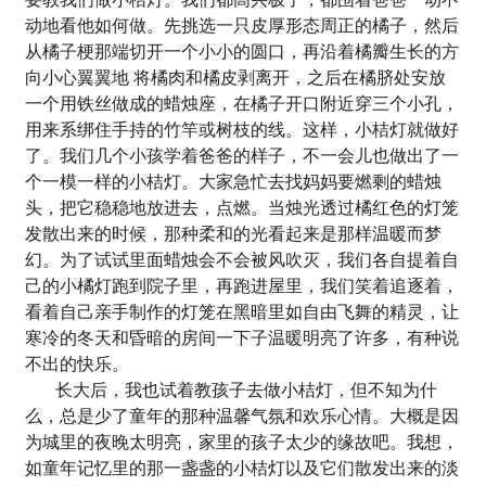
动地看他如何做。先挑选一只皮厚形态周正的橘子，然后
从橘子梗那端切开一个小小的圆口，再沿着橘瓣生长的方
向小心翼翼地 将橘肉和橘皮剥离开，之后在橘脐处安放
一个用铁丝做成的蜡烛座，在橘子开口附近穿三个小孔，
用来系绑住手持的竹竿或树枝的线。这样，小桔灯就做好
了。我们几个小孩学着爸爸的样子，不一会儿也做出了一
个一模一样的小桔灯。大家急忙去找妈妈要燃剩的蜡烛
头，把它稳稳地放进去，点燃。当烛光透过橘红色的灯笼
发散出来的时候，那种柔和的光看起来是那样温暖而梦
幻。为了试试里面蜡烛会不会被风吹灭，我们各自提着自
己的小橘灯跑到院子里，再跑进屋里，我们笑着追逐着，
看着自己亲手制作的灯笼在黑暗里如自由飞舞的精灵，让
寒冷的冬天和昏暗的房间一下子温暖明亮了许多，有种说
不出的快乐。
长大后，我也试着教孩子去做小桔灯，但不知为什
么，总是少了童年的那种温馨气氛和欢乐心情。大概是因
为城里的夜晚太明亮，家里的孩子太少的缘故吧。我想，
如童年记忆里的那一盏盏的小桔灯以及它们散发出来的淡