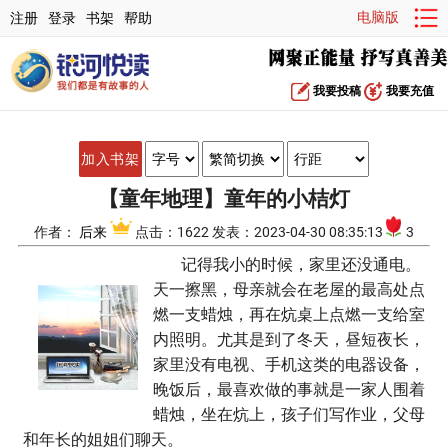
电脑版
注册
登录
书架
帮助
我要投稿
我要充值
加入书架
【童年地理】童年的小桔灯
作者：
后来
点击：1622 发表：2023-04-30 08:35:13
3
记得我小的时候，家里还没通电。
天一擦黑，母亲就会在老屋的最高处点
燃一支蜡烛，再在炕桌上点燃一支给室
内照明。尤其是到了冬天，昼短夜长，
家里没有电视、手机这类的电器设备，
晚饭后，最喜欢做的事就是一家人围着
蜡烛，坐在炕上，孩子们写作业，父母
和年长的姐姐们聊天。