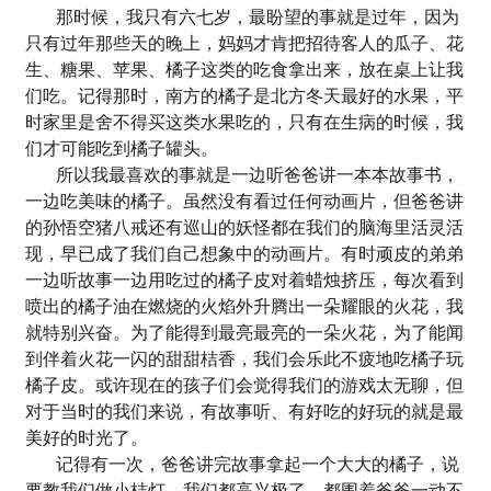
那时候，我只有六七岁，最盼望的事就是过年，因为
只有过年那些天的晚上，妈妈才肯把招待客人的瓜子、花
生、糖果、苹果、橘子这类的吃食拿出来，放在桌上让我
们吃。记得那时，南方的橘子是北方冬天最好的水果，平
时家里是舍不得买这类水果吃的，只有在生病的时候，我
们才可能吃到橘子罐头。
所以我最喜欢的事就是一边听爸爸讲一本本故事书，
一边吃美味的橘子。虽然没有看过任何动画片，但爸爸讲
的孙悟空猪八戒还有巡山的妖怪都在我们的脑海里活灵活
现，早已成了我们自己想象中的动画片。有时顽皮的弟弟
一边听故事一边用吃过的橘子皮对着蜡烛挤压，每次看到
喷出的橘子油在燃烧的火焰外升腾出一朵耀眼的火花，我
就特别兴奋。为了能得到最亮最亮的一朵火花，为了能闻
到伴着火花一闪的甜甜桔香，我们会乐此不疲地吃橘子玩
橘子皮。或许现在的孩子们会觉得我们的游戏太无聊，但
对于当时的我们来说，有故事听、有好吃的好玩的就是最
美好的时光了。
记得有一次，爸爸讲完故事拿起一个大大的橘子，说
要教我们做小桔灯。我们都高兴极了，都围着爸爸一动不