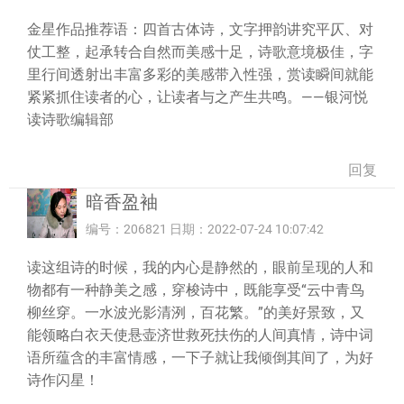
金星作品推荐语：四首古体诗，文字押韵讲究平仄、对
仗工整，起承转合自然而美感十足，诗歌意境极佳，字
里行间透射出丰富多彩的美感带入性强，赏读瞬间就能
紧紧抓住读者的心，让读者与之产生共鸣。——银河悦
读诗歌编辑部
回复
暗香盈袖
编号：206821 日期：2022-07-24 10:07:42
读这组诗的时候，我的内心是静然的，眼前呈现的人和
物都有一种静美之感，穿梭诗中，既能享受“云中青鸟
柳丝穿。一水波光影清洌，百花繁。”的美好景致，又
能领略白衣天使悬壶济世救死扶伤的人间真情，诗中词
语所蕴含的丰富情感，一下子就让我倾倒其间了，为好
诗作闪星！