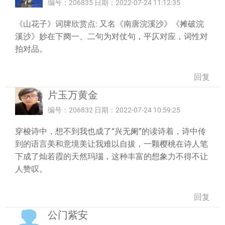
编号：206835 日期：2022-07-24 11:12:35
《山花子》词牌欣赏点: 又名《南唐浣溪沙》《摊破浣
溪沙》妙在下阕一、二句为对仗句，平仄对应，词性对
拍对品。
回复
片玉万黄金
编号：206832 日期：2022-07-24 10:59:25
穿梭诗中，想不到我也成了“兴无阑”的读诗着，诗中传
到的语言美和意境美让我难以自拔，一颗樱桃在诗人笔
下成了灿若霞的天然玛瑙，这种丰富的想象力不得不让
人赞叹。
回复
公门紫安