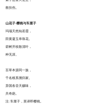
救扶伤。
山花子·樱桃与车厘子
玛瑙天然灿若霞，
田黄凝玉串珠花。
碧树开枝散清叶，
种无涯。
百草本源同一族，
千名根系溯归家。
异国各尝天赐味，
共奇葩。
注: 车厘子，英译即樱桃。