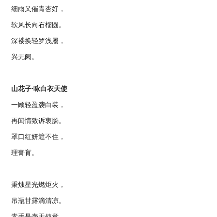
细雨又催青杏好，
软风长向石榴圆。
深褛换轻罗浅履，
兴无阑。
山花子·咏白衣天使
一顾轻盈袭白装，
再闻情致诉衷肠。
罩口红妍遮不住，
理膏肓。
秉烛星光燃炬火，
吊瓶甘露滴清凉。
素手悬壶天使意，