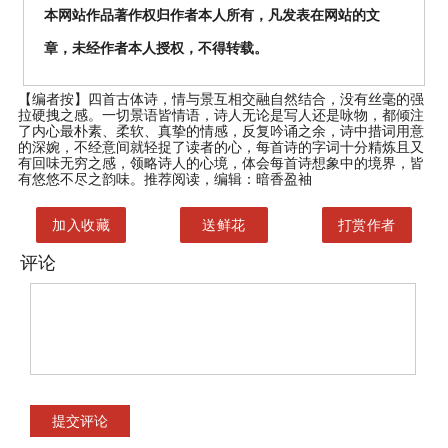
本网站作品著作权归作者本人所有，凡发表在网站的文
章，未经作者本人授权，不得转载。
【编者按】
四首古体诗，情与景互相交融自然结合，没有丝毫的强
拉硬拽之感。一切景语皆情语，诗人无论是写人还是咏物，都倾注
了内心最朴素、柔软、真挚的情感，反复吟诵之余，诗中措词用意
的深婉，不经意间就轻捉了读者的心，每首诗的字词十分精炼且又
有回味无穷之感，领略诗人的心境，体会每首诗想象中的境界，皆
有悠悠不尽之韵味。推荐阅读，编辑：暗香盈袖
加入收藏
送鲜花
打赏作者
评论