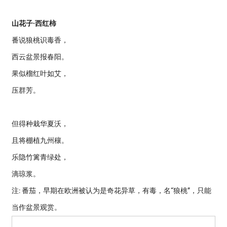
山花子·西红柿
番说狼桃识毒香，
西云盆景报春阳。
果似榴红叶如艾，
压群芳。
但得种栽华夏沃，
且将棚植九州穰。
乐隐竹篱青绿处，
滴琼浆。
注: 番茄，早期在欧洲被认为是奇花异草，有毒，名“狼桃”，只能
当作盆景观赏。