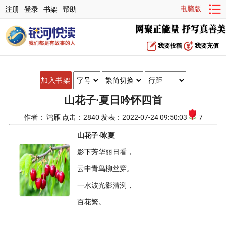
电脑版
注册
登录
书架
帮助
我要投稿
我要充值
加入书架
山花子·夏日吟怀四首
作者：
鸿雁
点击：2840 发表：2022-07-24 09:50:03
7
山花子·咏夏
影下芳华丽日看，
云中青鸟柳丝穿。
一水波光影清洌，
百花繁。