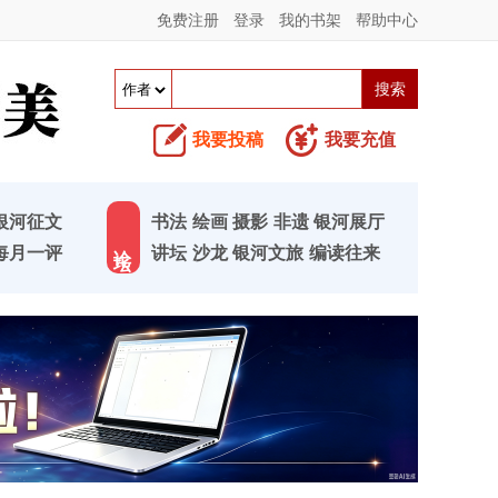
免费注册
登录
我的书架
帮助中心
我要投稿
我要充值
银河征文
书法
绘画
摄影
非遗
银河展厅
论 坛
每月一评
讲坛
沙龙
银河文旅
编读往来