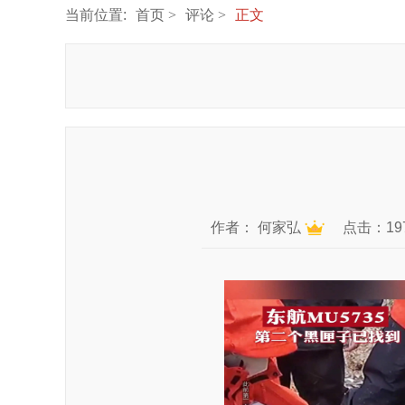
当前位置:
首页
评论
正文
作者：
何家弘
点击：19