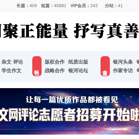
长篇：
409
短篇：
45881
VIP会员：
243
分站：
41
杂文
评论
版权合作
纸质出版
银河头条
特 色
专 题
学生作文
战略合作
银河论坛
作家专访