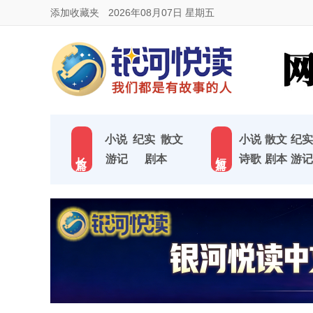
添加收藏夹
2026年08月07日 星期五
小说
纪实
散文
小说
散文
纪实
长 篇
短 篇
游记
剧本
诗歌
剧本
游记