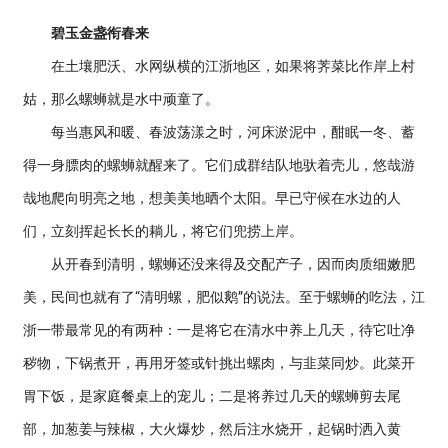
碧玉金盏衔春来
在土壤肥沃、水网纵横的江浙地区，如果将荠菜比作岸上村
姑，那么螺蛳就是水中顽童了。
每当惠风和暖、春波荡漾之时，河床淤泥中，酣眠一冬、蓄
得一身膘肉的螺蛳就醒来了。它们成群结队地驮着壳儿，悠哉游
哉地爬向明亮之地，想美美地晒个太阳。早已守候在水边的人
们，立刻挥起长长的耥儿，将它们兜捞上岸。
从开春到清明，螺蛳还没来得及交配产子，因而肉质细嫩肥
美，民间也就有了“清明螺，肥似鹅”的说法。至于螺蛳的吃法，江
浙一带最常见的有两种：一是将它在清水中养上几天，待它吐净
秽物，下锅煮开，再用牙签或针挑出螺肉，与韭菜同炒。此菜开
胃下饭，是家庭餐桌上的宠儿；二是将养过几天的螺蛳剪去尾
部，加葱姜与辣椒，大火爆炒，然后注水烧开，起锅时洒入黄