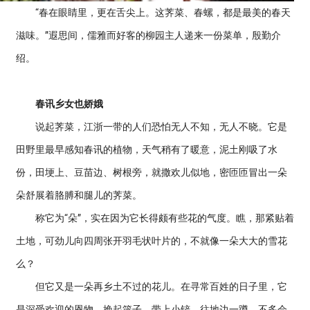
“春在眼睛里，更在舌尖上。这荠菜、春螺，都是最美的春天
滋味。”遐思间，儒雅而好客的柳园主人递来一份菜单，殷勤介
绍。
春讯乡女也娇娥
说起荠菜，江浙一带的人们恐怕无人不知，无人不晓。它是
田野里最早感知春讯的植物，天气稍有了暖意，泥土刚吸了水
份，田埂上、豆苗边、树根旁，就撒欢儿似地，密匝匝冒出一朵
朵舒展着胳膊和腿儿的荠菜。
称它为“朵”，实在因为它长得颇有些花的气度。瞧，那紧贴着
土地，可劲儿向四周张开羽毛状叶片的，不就像一朵大大的雪花
么？
但它又是一朵再乡土不过的花儿。在寻常百姓的日子里，它
是深受欢迎的恩物。挽起篮子，带上小铲，往地边一蹲，不多会