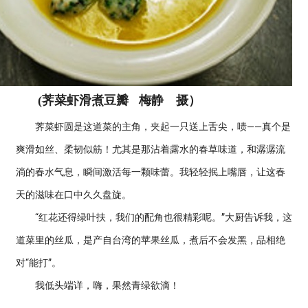
(荠菜虾滑煮豆瓣 梅静 摄）
荠菜虾圆是这道菜的主角，夹起一只送上舌尖，啧——真个是
爽滑如丝、柔韧似筋！尤其是那沾着露水的春草味道，和潺潺流
淌的春水气息，瞬间激活每一颗味蕾。我轻轻抿上嘴唇，让这春
天的滋味在口中久久盘旋。
“红花还得绿叶扶，我们的配角也很精彩呢。”大厨告诉我，这
道菜里的丝瓜，是产自台湾的苹果丝瓜，煮后不会发黑，品相绝
对“能打”。
我低头端详，嗨，果然青绿欲滴！