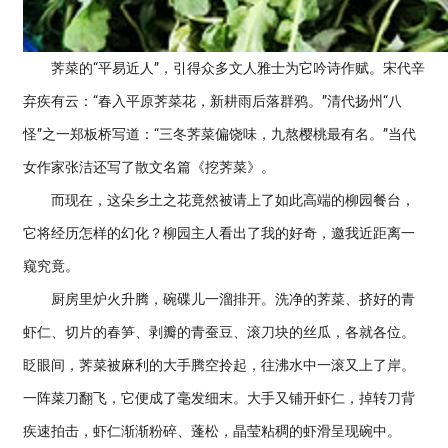
荠菜的“平易近人”，引得众多文人雅士为它吟诗作赋。宋代辛
弃疾有云：“春入平原荠菜花，新耕雨后落群鸦。”清代扬州“八
怪”之一郑板桥写道：“三冬荠菜偏饶味，九熬樱桃最有名。”当代
女作家张洁还写了散文名篇《挖荠菜》。
而现在，这朵乡土之花竟然被请上了如此高端的柳园餐台，
它将经历怎样的幻化？柳园主人看出了我的好奇，邀我近距离一
窥究竟。
厨房里炉火升腾，碗碟儿一溜排开。洗净的荠菜、挤好的青
虾仁、切片的春笋、剥瓣的青蚕豆、滚刀块的丝瓜，各就各位。
眨眼间，荠菜被麻利的大手腾空拎起，往沸水中一滚又上了岸。
一阵菜刀翻飞，它便成了毫发细末。大手又铺开虾仁，掉转刀背
疾速拍击，虾仁渐渐粉碎、蓬松，晶莹粘稠的虾滑呈现碗中。