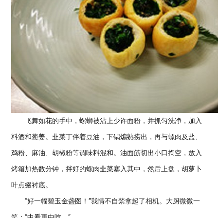
飞舞如花的手中，螺蛳被沾上少许面粉，并抓匀洗净，加入
料酒和葱姜。韭菜丁伴着豆油，下锅煸熟捞出，再与螺肉及盐、
鸡粉、麻油、胡椒粉等调味料混和。油面筋切出小口掏空，放入
烤箱加热数分钟，拌好的螺肉韭菜塞入其中，然后上盘，胡萝卜
叶点缀衬底。
“好一幅碧玉金盏图！”我情不自禁拿起了相机。大厨微微一
笑：“中看更中吃。”