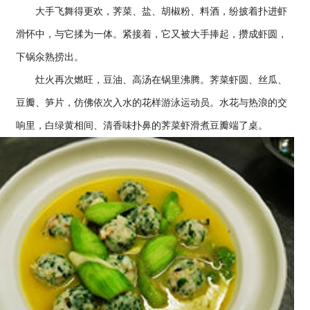
大手飞舞得更欢，荠菜、盐、胡椒粉、料酒，纷披着扑进虾
滑怀中，与它揉为一体。紧接着，它又被大手捧起，攒成虾圆，
下锅氽熟捞出。
灶火再次燃旺，豆油、高汤在锅里沸腾。荠菜虾圆、丝瓜、
豆瓣、笋片，仿佛依次入水的花样游泳运动员。水花与热浪的交
响里，白绿黄相间、清香味扑鼻的荠菜虾滑煮豆瓣端了桌。