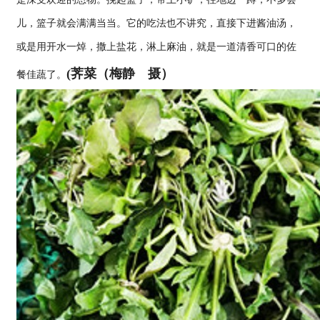
儿，篮子就会满满当当。它的吃法也不讲究，直接下进酱油汤，
或是用开水一焯，撒上盐花，淋上麻油，就是一道清香可口的佐
(荠菜（梅静 摄）
餐佳蔬了。