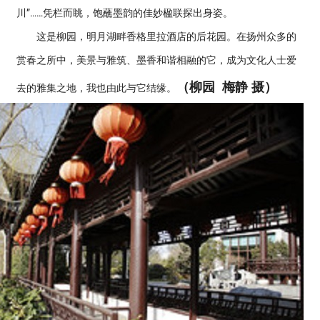
川”……凭栏而眺，饱蘸墨韵的佳妙楹联探出身姿。
这是柳园，明月湖畔香格里拉酒店的后花园。在扬州众多的
赏春之所中，美景与雅筑、墨香和谐相融的它，成为文化人士爱
（柳园 梅静 摄）
去的雅集之地，我也由此与它结缘。