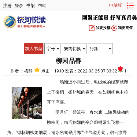
电脑版
注册
登录
书架
帮助
我要投稿
我要充值
加入书架
柳园品春
作者：
梅静
点击：1910 发表：2022-03-25 07:33:32
1
一场淅沥小雨过后，毛绒绒的绿芽就爬
上了柳梢，扬州城的春天，在如烟柳色中拉
开了序幕。
明月轩、碧流亭、春水廊……随风拂动的
柳枝间，精巧婀娜的亭台廊榭露出飞檐一
角。“绿杨烟柳笼烟暖，清水密筠锁月寒”“佳气溢芳甸，宿云澹野