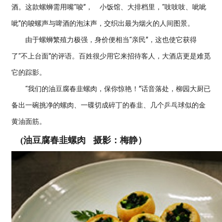
酒。这款螺蛳需用嘴“唆”， 小饭馆、大排档里，“吱吱吱、呲呲
呲”的唆螺声与啤酒的泡沫声，交织出最为烟火的人间图景。
由于螺蛳繁殖力极强，身价便相当“亲民”，这也使它获得
了“不上台面”的评语。百姓很少用它来招待客人，大酒店更是难觅
它的踪影。
“我们的油豆腐春韭螺肉，保你惊艳！”话音落处，柳园大厨已
备出一碗挑净的螺肉、一碟切成碎丁的春韭、几个乒乓球似的金
黄油面筋。
(油豆腐春韭螺肉 摄影：梅静）