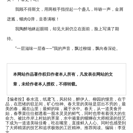
我顾不得斯文，用两根手指捏起一个盏儿，咔哧一声，金屑
迸溅，螺肉Q弹，韭香满喉！
我陶醉地眯起眼睛，却见大厨仍立在面前，脸上写满了期
待。
“一层滋味一层春——”我的声音，飘过柳烟，飘向春深处。
本网站作品著作权归作者本人所有，凡发表在网站的文
章，未经作者本人授权，不得转载。
【编者按】
春水流，纸鸢飞，风轻轻，醉伊人。柳园的惬意，在于
品，在思绪的驻足间，旷心怡神。春天里的美味是层出不穷的，最
美的春，藏在山里；最鲜的味，藏于水中。春天，从一道美食开
始，春季菜往往都透着一股水灵灵的鲜气，同时也带有着强大的生
命力。被比作岸上村姑的荠菜，水中顽童的螺蛳在大师精湛的技艺
下成为一道道美味佳肴，吃在嘴里，直接鲜入人心。同时也感受到
了大师精湛的技艺和追求极致的工匠精神。推荐阅读。编辑：李亚
文