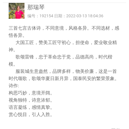
那瑞琴
编号：192154 日期：2022-03-13 18:04:36
三首七言古体诗，不同意境，风格各异。不同选材，感
悟各异。
大国工匠，赞美工匠守初心，担使命，爱业敬业精
神。
歌颂雷锋，忠于革命忠于党，品德高尚，时代楷
模。
服装城生意盎然，品牌多样，物美价廉，这是一首
时代颂歌，歌颂华夏日新月异，国泰民安的繁荣景象。
诗作:
构思巧妙，意境开阔。
视角独特，诗意浓郁。
语言凝练，感情真挚。
赏心悦目，引人入胜。