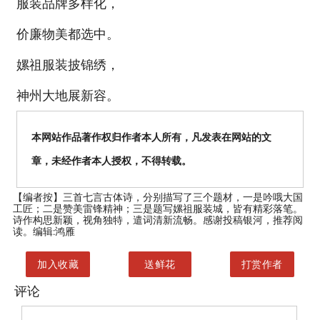
服装品牌多样化，
价廉物美都选中。
嫘祖服装披锦绣，
神州大地展新容。
本网站作品著作权归作者本人所有，凡发表在网站的文
章，未经作者本人授权，不得转载。
【编者按】
三首七言古体诗，分别描写了三个题材，一是吟哦大国
工匠；二是赞美雷锋精神；三是题写嫘祖服装城，皆有精彩落笔。
诗作构思新颖，视角独特，遣词清新流畅。感谢投稿银河，推荐阅
读。编辑:鸿雁
加入收藏
送鲜花
打赏作者
评论