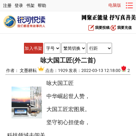
电脑版
注册
登录
书架
帮助
我要投稿
我要充值
加入书架
咏大国工匠(外二首)
作者：
文墨耕耘
点击：1929 发表：2022-03-13 12:18:00
2
咏大国工匠
中华崛起世人赞，
大国工匠宏图展。
坚守初心担使命，
科技领域去闯关。