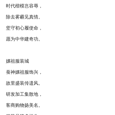
时代楷模岂容辱，
除去雾霾见真情。
坚守初心履使命，
愿为中华建奇功。
嫘祖服装城
蚕神嫘祖服饰兴，
故里盛装传遗风。
研发加工集散地，
客商购物扬美名。