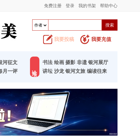
免费注册
登录
我的书架
帮助中心
我要投稿
我要充值
银河征文
书法
绘画
摄影
非遗
银河展厅
论 坛
每月一评
讲坛
沙龙
银河文旅
编读往来