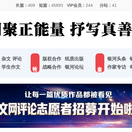
长篇：
409
短篇：
45893
VIP会员：
244
分站：
41
杂文
评论
版权合作
纸质出版
银河头条
特 色
专 题
学生作文
战略合作
银河论坛
作家专访