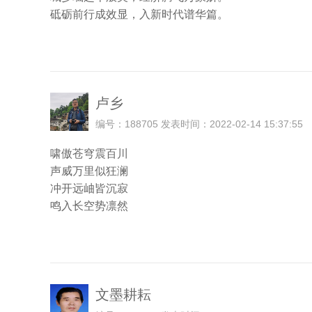
砥砺前行成效显，入新时代谱华篇。
卢乡
编号：188705 发表时间：2022-02-14 15:37:55
啸傲苍穹震百川
声威万里似狂澜
冲开远岫皆沉寂
鸣入长空势凛然
文墨耕耘