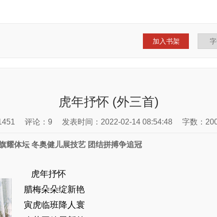
加入书架
虎年抒怀 (外三首)
451
评论：9
发表时间：2022-02-14 08:54:48
字数：20
旗耀体坛 冬奥健儿展技艺 团结拼搏争追冠
虎年抒怀
腊梅朵朵绽新艳
寅虎临班降人寰