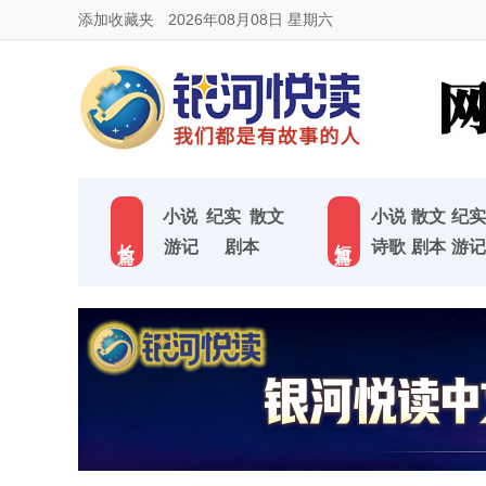
添加收藏夹
2026年08月08日 星期六
小说
纪实
散文
小说
散文
纪实
长 篇
短 篇
游记
剧本
诗歌
剧本
游记