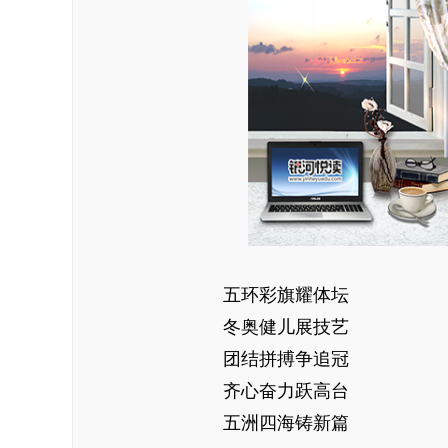
五环彩旗耀体坛
冬奥健儿展技艺
团结拼搏争追冠
齐心奋力跃高台
五洲四海铸新篇