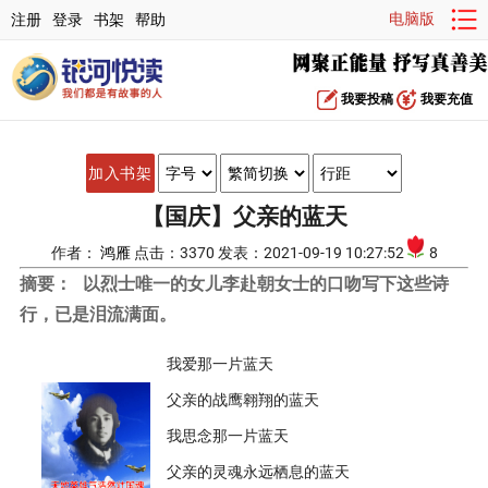
电脑版
注册
登录
书架
帮助
我要投稿
我要充值
加入书架
【国庆】父亲的蓝天
作者：
鸿雁
点击：3370 发表：2021-09-19 10:27:52
8
摘要：
以烈士唯一的女儿李赴朝女士的口吻写下这些诗
行，已是泪流满面。
我爱那一片蓝天
父亲的战鹰翱翔的蓝天
我思念那一片蓝天
父亲的灵魂永远栖息的蓝天