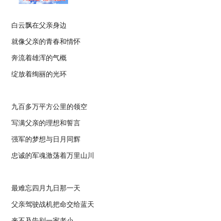
白云飘在父亲身边
就像父亲的青春和情怀
奔流着雄浑的气概
绽放着绚丽的光环
九百多万平方公里的领空
写满父亲的理想和誓言
强军的梦想与日月同辉
忠诚的军魂激荡着万里山川
最难忘四月九日那一天
父亲驾驶战机把命交给蓝天
来不及告别一家老小