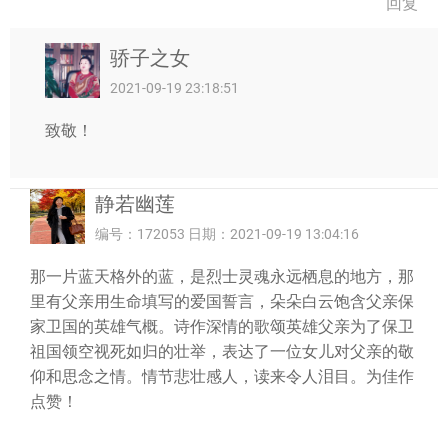
回复
骄子之女
2021-09-19 23:18:51
致敬！
静若幽莲
编号：172053 日期：2021-09-19 13:04:16
那一片蓝天格外的蓝，是烈士灵魂永远栖息的地方，那
里有父亲用生命填写的爱国誓言，朵朵白云饱含父亲保
家卫国的英雄气概。诗作深情的歌颂英雄父亲为了保卫
祖国领空视死如归的壮举，表达了一位女儿对父亲的敬
仰和思念之情。情节悲壮感人，读来令人泪目。为佳作
点赞！