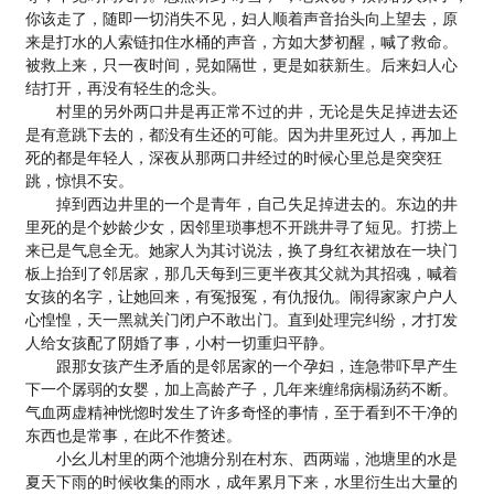
你该走了，随即一切消失不见，妇人顺着声音抬头向上望去，原
来是打水的人索链扣住水桶的声音，方如大梦初醒，喊了救命。
被救上来，只一夜时间，晃如隔世，更是如获新生。后来妇人心
结打开，再没有轻生的念头。
村里的另外两口井是再正常不过的井，无论是失足掉进去还
是有意跳下去的，都没有生还的可能。因为井里死过人，再加上
死的都是年轻人，深夜从那两口井经过的时候心里总是突突狂
跳，惊惧不安。
掉到西边井里的一个是青年，自己失足掉进去的。东边的井
里死的是个妙龄少女，因邻里琐事想不开跳井寻了短见。打捞上
来已是气息全无。她家人为其讨说法，换了身红衣裙放在一块门
板上抬到了邻居家，那几天每到三更半夜其父就为其招魂，喊着
女孩的名字，让她回来，有冤报冤，有仇报仇。闹得家家户户人
心惶惶，天一黑就关门闭户不敢出门。直到处理完纠纷，才打发
人给女孩配了阴婚了事，小村一切重归平静。
跟那女孩产生矛盾的是邻居家的一个孕妇，连急带吓早产生
下一个孱弱的女婴，加上高龄产子，几年来缠绵病榻汤药不断。
气血两虚精神恍惚时发生了许多奇怪的事情，至于看到不干净的
东西也是常事，在此不作赘述。
小幺儿村里的两个池塘分别在村东、西两端，池塘里的水是
夏天下雨的时候收集的雨水，成年累月下来，水里衍生出大量的