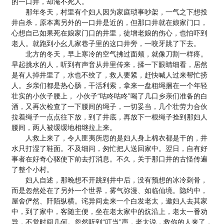
的一口井，却淹不死人。
那年冬天，村里有个妇人因为家庭琐事吵架，一气之下想投
井自杀，原本离另外的一口井是近的，但那口井就在娘家门口，
心想自己如果死在娘家门口的井里，徒增老娘的伤心，也怕吓到
老人。就跑到小幺儿家巷子里的这口井旁，一咬牙跳了下去。
北方的冬天，早上寒冷的空气拂过面颊，就像刀割一样疼。
早起挑水的人，听到有声音从井里传来，揉一下眼睛细看，居然
是有人掉井里了，水也不绞了，救人要紧，赶快喊人过来帮忙捞
人。乡亲们都是热心肠，干活利索，拿来一盘粗绳捆在一个年轻
壮实的小伙子腰上， 小伙子“咕咚咕咚”喝了几口乡亲们准备的白
酒，又再次检查了一下腰间的绳子，一切妥当，几个壮劳力合伙
拉着绳子一点点往下放，到了井底，再放下一根绳子拴到那妇人
腰间，两人被缓缓地相继拉上来。
人救上来了，令人匪夷所思的是妇人身上棉衣都是干的，井
水只打湿了鞋面。不及细问，匆忙把人送回家中。翌日，自有好
事者在好奇心驱使下前去打消息。不久，关于那口井的古怪传遍
了整个小村。
妇人自述，那晚想不开跳到井中后，没有预想的冰冷刺骨，
而是忽然处在了另外一个世界，雾气弥漫、如临仙境。隐约中，
屋舍俨然、阡陌纵横。诧异间走来一个白发老太，邀妇人去其家
中，到了家中，客随主便，坐在老太家中的炕沿上，老太一番劝
导，不觉时间几何。忽然听到“叮当”声，老太说，救你的人来了，