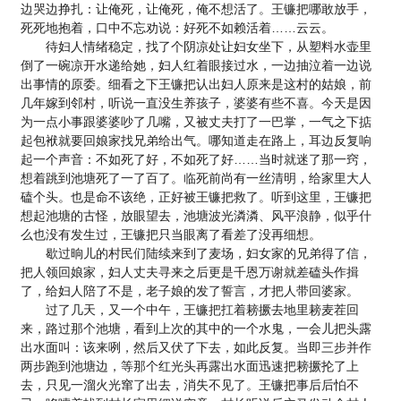
边哭边挣扎：让俺死，让俺死，俺不想活了。王镰把哪敢放手，
死死地抱着，口中不忘劝说：好死不如赖活着……云云。
待妇人情绪稳定，找了个阴凉处让妇女坐下，从塑料水壶里
倒了一碗凉开水递给她，妇人红着眼接过水，一边抽泣着一边说
出事情的原委。细看之下王镰把认出妇人原来是这村的姑娘，前
几年嫁到邻村，听说一直没生养孩子，婆婆有些不喜。今天是因
为一点小事跟婆婆吵了几嘴，又被丈夫打了一巴掌，一气之下掂
起包袱就要回娘家找兄弟给出气。哪知道走在路上，耳边反复响
起一个声音：不如死了好，不如死了好……当时就迷了那一窍，
想着跳到池塘死了一了百了。临死前尚有一丝清明，给家里大人
磕个头。也是命不该绝，正好被王镰把救了。听到这里，王镰把
想起池塘的古怪，放眼望去，池塘波光潾潾、风平浪静，似乎什
么也没有发生过，王镰把只当眼离了看差了没再细想。
歇过晌儿的村民们陆续来到了麦场，妇女家的兄弟得了信，
把人领回娘家，妇人丈夫寻来之后更是千恩万谢就差磕头作揖
了，给妇人陪了不是，老子娘的发了誓言，才把人带回婆家。
过了几天，又一个中午，王镰把扛着耪撅去地里耪麦茬回
来，路过那个池塘，看到上次的其中的一个水鬼，一会儿把头露
出水面叫：该来咧，然后又伏了下去，如此反复。当即三步并作
两步跑到池塘边，等那个红光头再露出水面迅速把耪撅抡了上
去，只见一溜火光窜了出去，消失不见了。王镰把事后后怕不