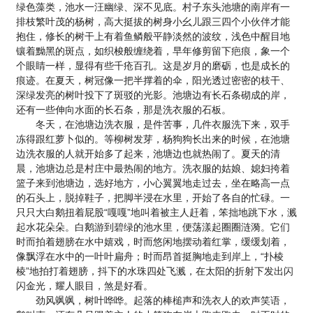
绿色藻类，池水一汪幽绿、深不见底。村子东头池塘的南岸有一
排枝繁叶茂的杨树，高大挺拔的树身小幺儿跟三四个小伙伴才能
抱住，修长的树干上有着鱼鳞般平静淡然的波纹，浅色中醒目地
镶着黝黑的斑点，如织梭般缠绕着，早年修剪留下疤痕，象一个
个眼睛一样，显得有些千疮百孔。这是岁月的磨砺，也是成长的
痕迹。在夏天，树冠像一把半撑着的伞，阳光透过密密的枝干、
深绿发亮的树叶投下了斑驳的光影。池塘边有长石条砌成的岸，
还有一些伸向水面的长石条，那是洗衣服的石板。
冬天，在池塘边洗衣服，是件苦事，几件衣服洗下来，双手
冻得跟红萝卜似的。等柳树发芽，杨狗狗长出来的时候，在池塘
边洗衣服的人就开始多了起来，池塘边也就热闹了。夏天的清
晨，池塘边总是村庄中最热闹的地方。洗衣服的姑娘、媳妇挎着
篮子来到池塘边，选好地方，小心翼翼地走过去，坐在略高一点
的石头上，脱掉鞋子，把脚半浸在水里，开始了各自的忙碌。一
只只大白鹅扭着屁股“嘎嘎”地叫着被主人赶着，笨拙地跳下水，溅
起水花朵朵。白鹅游到碧绿的池水里，便荡漾起圈圈涟漪。它们
时而拍着翅膀在水中嬉戏，时而悠闲地摆动着红掌，缓缓划着，
像飘浮在水中的一叶叶扁舟；时而昂首挺胸地走到岸上，“扑棱
棱”地拍打着翅膀，抖下的水珠四处飞溅，在太阳的折射下发出闪
闪金光，耀人眼目，煞是好看。
劲风飒飒，树叶哗哗。起落的棒槌声和洗衣人的欢声笑语，