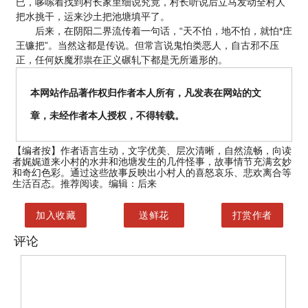
已，哆嗦着找到村长家里细说究竟，村长听说后立马发动全村人
把水挑干，运来沙土把池塘填平了。
后来，在阴阳二界流传着一句话，“天不怕，地不怕，就怕*庄
王镰把”。当然这都是传说。但常言说鬼怕类恶人，自古邪不压
正，任何妖魔邪祟在正义碾轧下都是无所遁形的。
本网站作品著作权归作者本人所有，凡发表在网站的文
章，未经作者本人授权，不得转载。
【编者按】
作者语言生动，文字优美、层次清晰，自然流畅，向读
者娓娓道来小村的水井和池塘发生的几件怪事，故事情节充满玄妙
和奇幻色彩。通过这些故事反映出小村人的喜怒哀乐、悲欢离合等
生活百态。推荐阅读。编辑：后来
加入收藏
送鲜花
打赏作者
评论