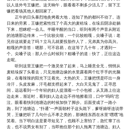
以人送外号王镰把。这天晌午，眼看着不剩多少活儿了，留下王
镰把看场其他人都回家了。
正午的日头暴烈地灸烤着大地，连知了热的都叫不动了。连
日来的劳累，王镰把索性找了个高大的麦秸垛，在垛后阴凉处躺
下来，想眯瞪一会儿。半睡半醒的当口，听到有两个声音从附近
的池塘那边传来，一个比较尖细，一个比较粗嘎，尖嗓子说：老
兄你这就要走了吗？立马儿就要投胎作人了，兄弟真为你高兴。
粗嘎的声音答：嗯那，可不容易，在这等了几十年，才遇到一
个。尖嗓子说：那人什么时候到？粗嗓子的道：快了，正往这边
走呢。
听到这里王镰把一个激灵坐了起来，马上睡意全无，悄悄从
麦秸垛探了头看去，只见池塘边缘的水里露着两个红乎乎的光脑
袋，在毒辣辣的阳光下泛着光。大热的天，王镰把愣是吓出一身
冷汗，头皮发麻，汗毛都支楞起来了。大白天见鬼了，正寻思
间，远远看到一个年轻的妇人提溜着一个小包袱，从叉路上往这
边走来，渐近时，看到妇人边走边不停地擦着泪，口中“呜呜”悲
泣。眼看着快到池塘边的时候加快了脚步。后面变成了一路小
跑，到了池塘边，“扑通”一声面朝村子这头跪下，爹呀娘呀连说带
哭，王镰把听了几句什么不孝之类的，那俩怪东西在水里“嘿嘿”地
笑着。当下明白这是要寻短见了，也顾不上害怕了，急忙窜了出
去，也不说男女有别了，当即抱住那个妇人拖离了池塘边。妇人