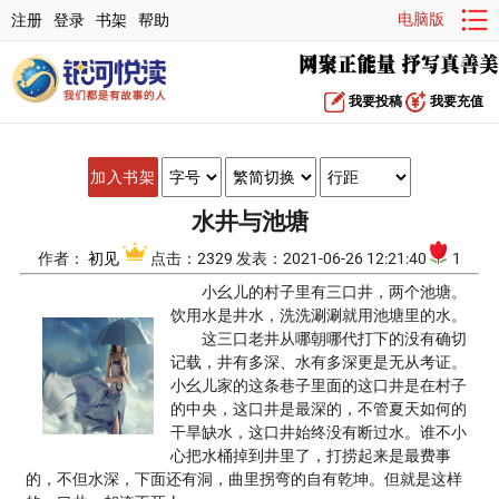
电脑版
注册
登录
书架
帮助
我要投稿
我要充值
加入书架
水井与池塘
作者：
初见
点击：2329 发表：2021-06-26 12:21:40
1
小幺儿的村子里有三口井，两个池塘。
饮用水是井水，洗洗涮涮就用池塘里的水。
这三口老井从哪朝哪代打下的没有确切
记载，井有多深、水有多深更是无从考证。
小幺儿家的这条巷子里面的这口井是在村子
的中央，这口井是最深的，不管夏天如何的
干旱缺水，这口井始终没有断过水。谁不小
心把水桶掉到井里了，打捞起来是最费事
的，不但水深，下面还有洞，曲里拐弯的自有乾坤。但就是这样