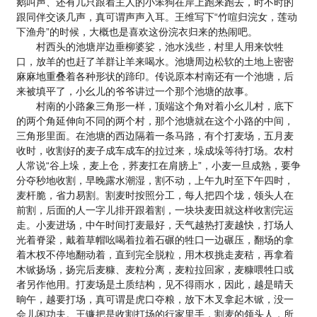
鹅叫声、还有几只跟着主人的小笨狗在岸上跑来跑去，时不时的
跟同伴交谈几声，真可谓声声入耳。王维写下“竹喧归浣女，莲动
下渔舟”的时候，大概也是喜欢这份浣衣归来的热闹吧。
村西头的池塘岸边垂柳婆娑，池水浅些，村里人用来饮牲
口，放羊的也赶了羊群让羊来喝水。池塘周边松软的土地上密密
麻麻地重叠着各种形状的蹄印。传说原本村南还有一个池塘，后
来被填平了，小幺儿的爷爷讲过一个那个池塘的故事。
村南的小路象三角形一样，顶端这个角对着小幺儿村，底下
的两个角延伸向不同的两个村，那个池塘就在这个小路的中间，
三角形里面。在池塘的西边隔着一条马路，有个打麦场，五月麦
收时，收割好的麦子成车成车的拉过来，垛成垛等待打场。农村
人常说“谷上垛，麦上仓，荞麦扛在肩膀上”，小麦一旦成熟，要争
分夺秒地收割，早晚露水潮湿，割不动，上午九时至下午四时，
麦杆脆，省力易割。割麦时按照分工，每人把四个垅，领头人在
前割，后面的人一字儿排开跟着割，一块块麦田就这样收割完运
走。小麦进场，中午时间打麦最好，天气越热打麦越快，打场人
光着脊梁，戴着草帽吆喝着拉着石碾的牲口一边碾压，翻场的拿
着木杈不停地翻动着，直到完全脱粒，用木杈挑走麦秸，再拿着
木锨扬场，扬完后麦糠、麦粒分离，麦粒拉回家，麦糠喂牲口或
者另作他用。打麦场是土质结构，见不得雨水，因此，越是晴天
晌午，越要打场，真可谓是虎口夺粮，放下木叉拿起木锨，没一
会儿闲功夫。王镰把是收割打场的行家里手，割麦的领头人，所