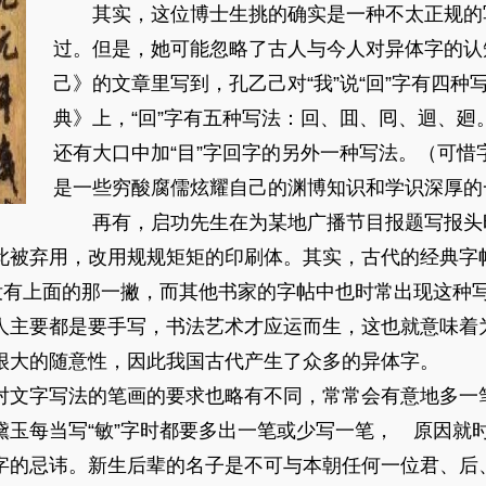
其实，这位博士生挑的确实是一种不太正规的
过。但是，她可能忽略了古人与今人对异体字的认
己》的文章里写到，孔乙己对“我”说“回”字有四
典》上，“回”字有五种写法：回、囬、囘、迴、廻
还有大口中加“目”字回字的另外一种写法。（可惜
是一些穷酸腐儒炫耀自己的渊博知识和学识深厚的
再有，启功先生在为某地广播节目报题写报头时
此被弃用，改用规规矩矩的印刷体。其实，古代的经典字
都没有上面的那一撇，而其他书家的字帖中也时常出现这种
人主要都是要手写，书法艺术才应运而生，这也就意味着
很大的随意性，因此我国古代产生了众多的异体字。
文字写法的笔画的要求也略有不同，常常会有意地多一
玉每当写“敏”字时都要多出一笔或少写一笔， 原因就时
字的忌讳。新生后辈的名子是不可与本朝任何一位君、后