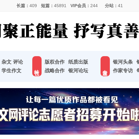
长篇：
409
短篇：
45891
VIP会员：
244
分站：
41
杂文
评论
版权合作
纸质出版
银河头条
特 色
专 题
学生作文
战略合作
银河论坛
作家专访