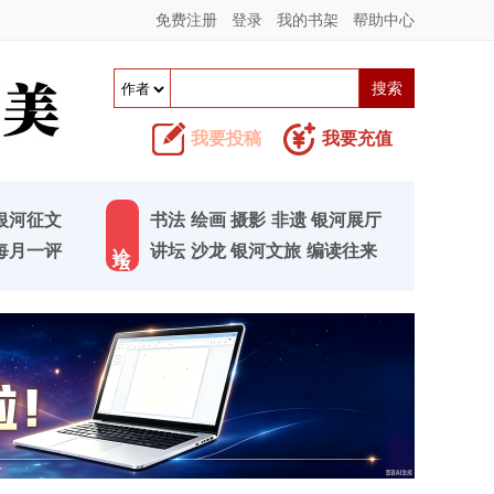
免费注册
登录
我的书架
帮助中心
我要投稿
我要充值
银河征文
书法
绘画
摄影
非遗
银河展厅
论 坛
每月一评
讲坛
沙龙
银河文旅
编读往来