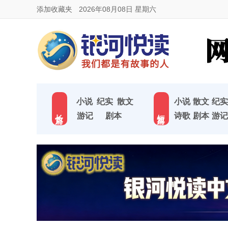
添加收藏夹
2026年08月08日 星期六
小说
纪实
散文
小说
散文
纪实
长 篇
短 篇
游记
剧本
诗歌
剧本
游记