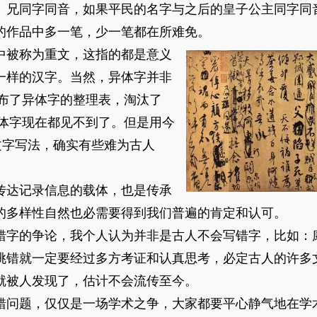
、兄同字同音，如果平民的名字与之后的皇子公主同字同
的作品中多一笔，少一笔都在所难免。
被称为重文，这指的都是意义
一样的汉字。当然，异体字并非
发布了异体字的整理表，淘汰了
异体字现在都见不到了。但是用今
文字写法，确实有些难为古人
达记录信息的载体，也是传承
的多样性自然也必需要得到我们普遍的肯定和认可。
的争论，我个人认为并非是古人不会写错字，比如：康
要挑错就一定要经过多方考证和认真思考，必定古人的许
就被人发现了，估计不会流传至今。
问题，仅仅是一场学术之争，大家都要平心静气地在学