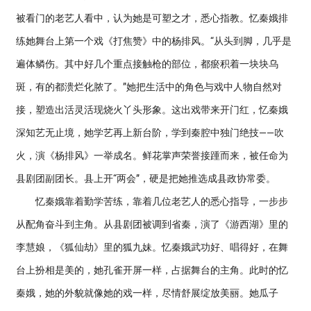
被看门的老艺人看中，认为她是可塑之才，悉心指教。忆秦娥排
练她舞台上第一个戏《打焦赞》中的杨排风。“从头到脚，几乎是
遍体鳞伤。其中好几个重点接触枪的部位，都瘀积着一块块乌
斑，有的都溃烂化脓了。”她把生活中的角色与戏中人物自然对
接，塑造出活灵活现烧火丫头形象。这出戏带来开门红，忆秦娥
深知艺无止境，她学艺再上新台阶，学到秦腔中独门绝技——吹
火，演《杨排风》一举成名。鲜花掌声荣誉接踵而来，被任命为
县剧团副团长。县上开“两会”，硬是把她推选成县政协常委。
忆秦娥靠着勤学苦练，靠着几位老艺人的悉心指导，一步步
从配角奋斗到主角。从县剧团被调到省秦，演了《游西湖》里的
李慧娘，《狐仙劫》里的狐九妹。忆秦娥武功好、唱得好，在舞
台上扮相是美的，她孔雀开屏一样，占据舞台的主角。此时的忆
秦娥，她的外貌就像她的戏一样，尽情舒展绽放美丽。她瓜子