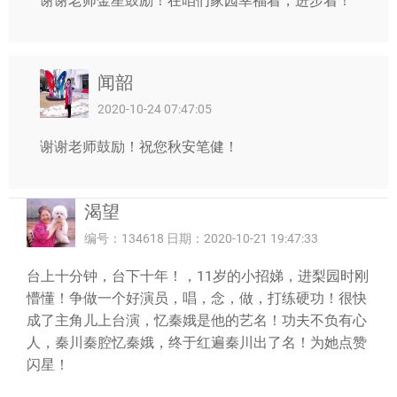
谢谢老师金星鼓励！在咱们家园幸福着，进步着！
闻韶
2020-10-24 07:47:05
谢谢老师鼓励！祝您秋安笔健！
渴望
编号：134618 日期：2020-10-21 19:47:33
台上十分钟，台下十年！，11岁的小招娣，进梨园时刚
懵懂！争做一个好演员，唱，念，做，打练硬功！很快
成了主角儿上台演，忆秦娥是他的艺名！功夫不负有心
人，秦川秦腔忆秦娥，终于红遍秦川出了名！为她点赞
闪星！