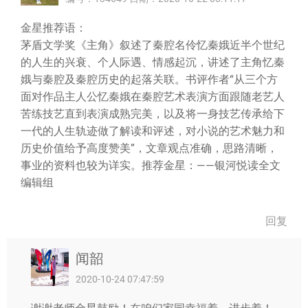
金星推荐语：
茅盾文学奖《主角》叙述了秦腔名伶忆秦娥近半个世纪
的人生的兴衰、个人际遇、情感起沉，讲述了主角忆秦
娥与秦腔及秦腔历史的起落关联。书评作者“从三个方
面对作品主人公忆秦娥在秦腔艺术表演方面跟随老艺人
苦练技艺直到表演成熟完美，以及将一身技艺传承给下
一代的人生轨迹做了解读和评述，对小说的艺术魅力和
历史价值给予高度赞美”，文章观点准确，思路清晰，
事业的资料也较为详实。推荐金星：——银河悦读全文
编辑组
回复
闻韶
2020-10-24 07:47:59