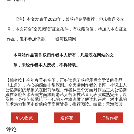
【注】本文发表于2020年，曾获得金星推荐，但未推送公众
号，本文符合“全民阅读”征文条件，有收藏价值，特加入本次征文
作品，但不参加评选。——银河悦读网
本网站作品著作权归作者本人所有，凡发表在网站的文
章，未经作者本人授权，不得转载。
【编者按】
今年春天有空闲，正好读完了获得矛盾文学奖的作品
《主角》，内心的感触非常深刻。今天读到作者的书评，小说主人
公忆秦娥的形象又在眼前浮现。作者从三个方面对作品主人公忆秦
娥在秦腔艺术表演方面跟随老艺人苦练技艺直到表演成熟完美，以
及将一身技艺传承给下一代的人生轨迹做了解读和评述，对小说的
艺术魅力和历史价值给予高度赞美，推荐阅读。编辑：天海蓝蓝
加入收藏
送鲜花
打赏作者
评论