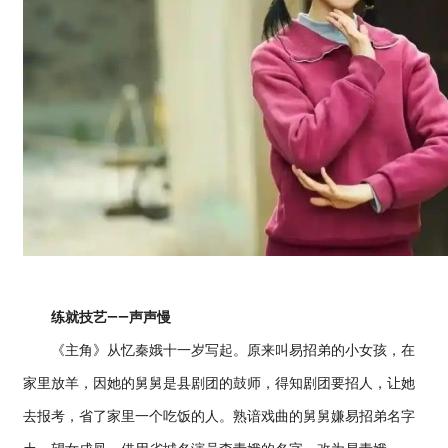
练就技艺——声声慢
《主角》从忆秦娥十一岁写起。原来叫易招弟的小女孩，在
家里放羊，因她的舅舅是县剧团的鼓师，得知剧团要招人，让她
去报考，省了家里一个吃饭的人。熟谙戏曲的舅舅嫌易招弟名字