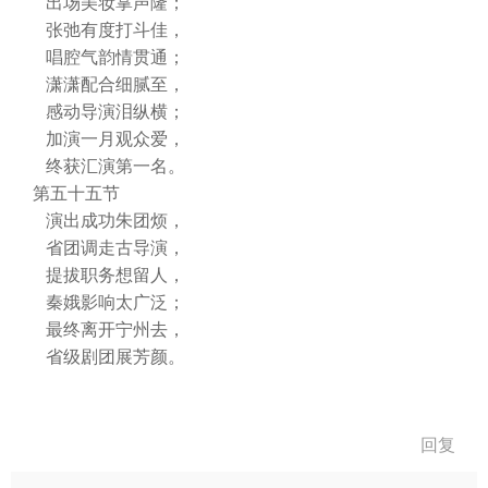
出场美妆掌声隆；
张弛有度打斗佳，
唱腔气韵情贯通；
潇潇配合细腻至，
感动导演泪纵横；
加演一月观众爱，
终获汇演第一名。
第五十五节
演出成功朱团烦，
省团调走古导演，
提拔职务想留人，
秦娥影响太广泛；
最终离开宁州去，
省级剧团展芳颜。
回复