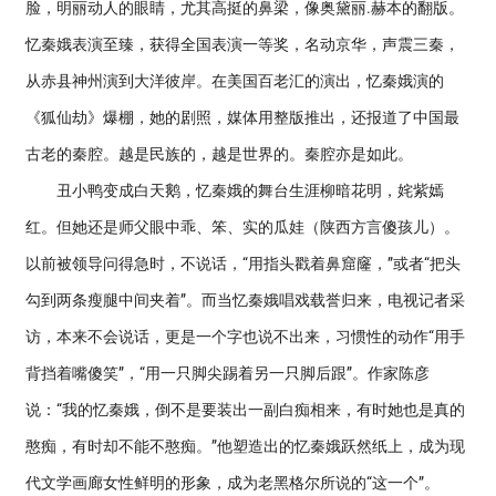
脸，明丽动人的眼睛，尤其高挺的鼻梁，像奥黛丽.赫本的翻版。
忆秦娥表演至臻，获得全国表演一等奖，名动京华，声震三秦，
从赤县神州演到大洋彼岸。在美国百老汇的演出，忆秦娥演的
《狐仙劫》爆棚，她的剧照，媒体用整版推出，还报道了中国最
古老的秦腔。越是民族的，越是世界的。秦腔亦是如此。
丑小鸭变成白天鹅，忆秦娥的舞台生涯柳暗花明，姹紫嫣
红。但她还是师父眼中乖、笨、实的瓜娃（陕西方言傻孩儿）。
以前被领导问得急时，不说话，“用指头戳着鼻窟窿，”或者“把头
勾到两条瘦腿中间夹着”。而当忆秦娥唱戏载誉归来，电视记者采
访，本来不会说话，更是一个字也说不出来，习惯性的动作“用手
背挡着嘴傻笑”，“用一只脚尖踢着另一只脚后跟”。作家陈彦
说：“我的忆秦娥，倒不是要装出一副白痴相来，有时她也是真的
憨痴，有时却不能不憨痴。”他塑造出的忆秦娥跃然纸上，成为现
代文学画廊女性鲜明的形象，成为老黑格尔所说的“这一个”。