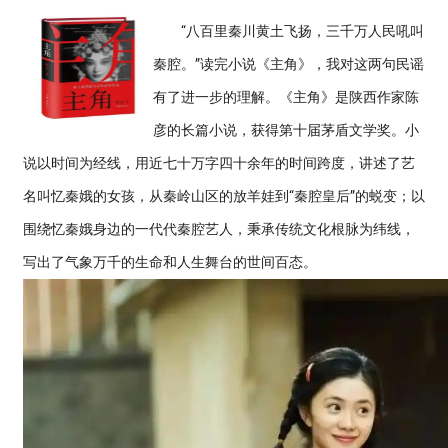
“八百里秦川黄土飞扬，三千万人民吼叫
秦腔。”读完小说《主角》，我对这两句民谣
有了进一步的理解。《主角》是陕西作家陈
彦的长篇小说，获得第十届茅盾文学奖。小
说以时间为经线，用近七十万字四十余年的时间跨度，讲述了艺
名叫忆秦娥的女孩，从秦岭山区的放羊娃到“秦腔皇后”的蜕变；以
围绕忆秦娥身边的一代代秦腔艺人，秉承传统文化根脉为纬线，
写出了气象万千的生命和人生舞台的世间百态。