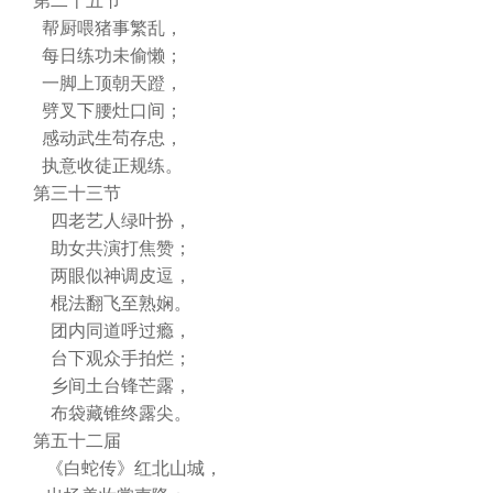
第二十五节
帮厨喂猪事繁乱，
每日练功未偷懒；
一脚上顶朝天蹬，
劈叉下腰灶口间；
感动武生苟存忠，
执意收徒正规练。
第三十三节
四老艺人绿叶扮，
助女共演打焦赞；
两眼似神调皮逗，
棍法翻飞至熟娴。
团内同道呼过瘾，
台下观众手拍烂；
乡间土台锋芒露，
布袋藏锥终露尖。
第五十二届
《白蛇传》红北山城，