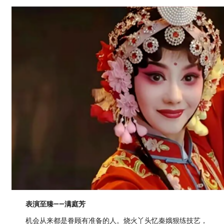
表演至臻——满庭芳
机会从来都是眷顾有准备的人。烧火丫头忆秦娥狠练技艺，