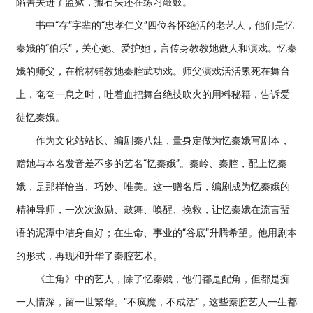
陷害关进了监狱，搬石头还在练习敲鼓。
书中“存”字辈的“忠孝仁义”四位各怀绝活的老艺人，他们是忆
秦娥的“伯乐”，关心她、爱护她，言传身教教她做人和演戏。忆秦
娥的师父，在棺材铺教她秦腔武功戏。师父演戏活活累死在舞台
上，奄奄一息之时，吐着血把舞台绝技吹火的用料秘籍，告诉爱
徒忆秦娥。
作为文化站站长、编剧秦八娃，量身定做为忆秦娥写剧本，
赠她与本名发音差不多的艺名“忆秦娥”。秦岭、秦腔，配上忆秦
娥，是那样恰当、巧妙、唯美。这一赠名后，编剧成为忆秦娥的
精神导师，一次次激励、鼓舞、唤醒、挽救，让忆秦娥在流言蜚
语的泥潭中洁身自好；在生命、事业的“谷底”升腾希望。他用剧本
的形式，再现和升华了秦腔艺术。
《主角》中的艺人，除了忆秦娥，他们都是配角，但都是痴
一人情深，留一世繁华。“不疯魔，不成活”，这些秦腔艺人一生都