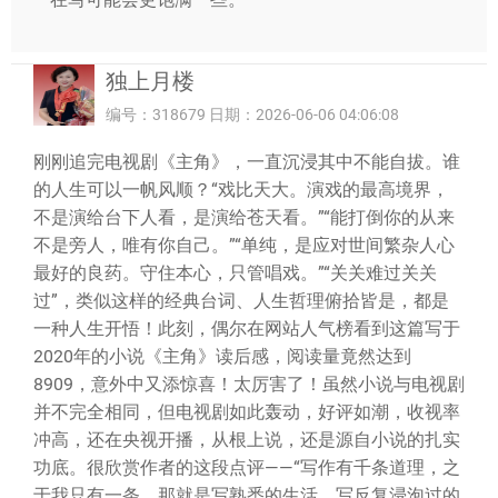
独上月楼
编号：318679 日期：2026-06-06 04:06:08
刚刚追完电视剧《主角》，一直沉浸其中不能自拔。谁
的人生可以一帆风顺？“戏比天大。演戏的最高境界，
不是演给台下人看，是演给苍天看。”“能打倒你的从来
不是旁人，唯有你自己。”“单纯，是应对世间繁杂人心
最好的良药。守住本心，只管唱戏。”“关关难过关关
过”，类似这样的经典台词、人生哲理俯拾皆是，都是
一种人生开悟！此刻，偶尔在网站人气榜看到这篇写于
2020年的小说《主角》读后感，阅读量竟然达到
8909，意外中又添惊喜！太厉害了！虽然小说与电视剧
并不完全相同，但电视剧如此轰动，好评如潮，收视率
冲高，还在央视开播，从根上说，还是源自小说的扎实
功底。很欣赏作者的这段点评——“写作有千条道理，之
于我只有一条，那就是写熟悉的生活，写反复浸泡过的