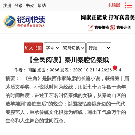
电脑版
注册
登录
书架
帮助
我要投稿
我要充值
加入书架
【全民阅读】秦川秦腔忆秦娥
作者：
闻韶
点击：9866 发表：2020-10-21 14:26:26
4
摘要：
《主角》是陕西作家陈彦的长篇小说，获得第十届
茅盾文学奖。小说以时间为经线，用近七十万字四十余年
的时间跨度，讲述了艺名叫忆秦娥的女孩，从秦岭山区的
放羊娃到“秦腔皇后”的蜕变；以围绕忆秦娥身边的一代代
秦腔艺人，秉承传统文化根脉为纬线，写出了气象万千的
生命和人生舞台的世间百态。