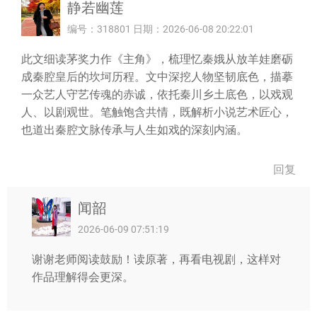
静若幽莲
编号：318801 日期：2026-06-08 20:22:01
此文细读茅奖力作《主角》，梳理忆秦娥从放羊娃磨砺
成秦腔皇后的坎坷历程。文中深挖人物坚韧底色，描摹
一众艺人守艺传魂的赤诚，依托秦川乡土底色，以戏观
人、以剧观世。笔触饱含共情，既解析小说艺术匠心，
也道出秦腔文脉传承与人生如戏的深刻内涵。
回复
闻韶
2026-06-09 07:51:19
谢谢老师阅读鼓励！读原著，再看电视剧，这样对
作品理解得会更深。