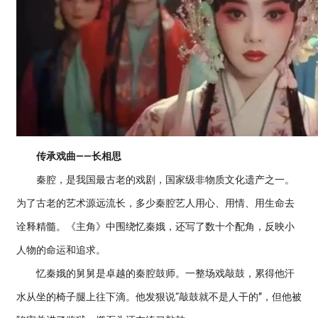
传承戏曲——长相思
秦腔，是我国最古老的戏剧，国家级非物质文化遗产之一。
为了古老的艺术源远流长，多少秦腔艺人用心、用情、用生命去
诠释精髓。《主角》中围绕忆秦娥，还写了数十个配角，反映小
人物的命运和追求。
忆秦娥的舅舅是卓越的秦腔鼓师。一整场戏敲鼓，累得他汗
水从坐的椅子腿上往下滴。他发狠说“敲鼓就不是人干的”，但他被