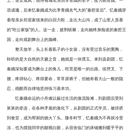
土，望女成凤，借用省城名演员李青娥的名字，改为易青娥。一
语成谶，后来忆秦娥成为比李青娥名气大的“秦腔皇后”。忆秦娥穿
着母亲从邻居家借来的白回力鞋，走出大山沟，成了山里人羡慕
的“吃公家饭”的人。这一走，披荆斩棘，走向她终身痴迷的秦腔王
国，走向戏剧舞台上的巅峰。
整天放羊，头上长着虱子的小女孩，没有受过音乐的熏陶，
聆听的是大自然的天籁之音，她就是一块璞玉。来到县剧团，忆
秦娥深知要成为舞台上的角儿，吃苦是唯一的出路。练劈叉、下
腰，疼得钻心、疼得要命，常常尿裤子，但她有着大山一般的隐
忍，残酷而自律地坚持练习基本功。
忆秦娥命运的小舟难以躲过生活的激流险滩，到剧团后受到
舅舅的牵连，在各种矛盾的激化下，从剧团的正式学员，被排挤
到食堂，成为帮厨的烧火丫头。隆冬时节，忆秦娥为不再挨冷受
冻，也为摆脱同学的鄙视白眼，从宿舍临门的床铺搬到暖乎乎的