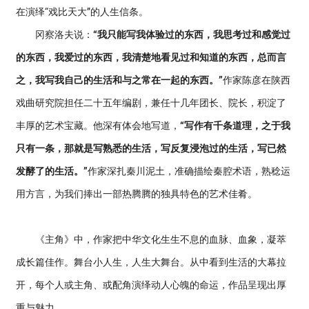
在演绎“戏比天大”的人生信条。
冈察洛夫说：
“我只能写我体验过的东西，我思考过和感觉过
的东西，我爱过的东西，我清楚地看见过和知道的东西，总而言
之，我写我自己的生活和与之常在一起的东西。”
作家陈彦在陕西
戏曲研究院担任二十五年编剧，兼任十几年团长、院长，积淀了
丰厚的艺术宝藏。他深有体会地写道，
“写作有千条道理，之于我
只有一条，那就是写熟悉的生活，写反复浸泡过的生活，写已然
发酵了的生活。”
作家深扎秦川泥土，准确描绘秦腔术语，熟稔运
用方言，为我们捧出一部热腾腾的独具特色的艺术佳肴。
《主角》中，作家把中华文化生生不息的血脉、血象，凝萃
成长篇佳作。舞台小人生，人生大舞台。从中看到生活的大幕拉
开，每个人或主角、或配角演绎动人心魄的命运，作品呈现出厚
重与魅力。