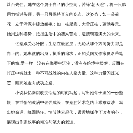
灶台去住。她在这个属于自己的小空间，苦练“朝天蹬”，将一只脚
用力扳过头顶，另一只脚保持直立的姿态。这姿势，如一朵荷
花，立于污泥中绽放娇艳；如一枝腊梅，大雪压枝，蓬勃春意。
她用这种姿势，抵挡生活中的凄风苦雨，迎接朝霞满天的未来。
忆秦娥受尽冷眼，生活在最底层，无论从哪个方向努力都是
向上的。她卑微的出身，执着的追求，正如英国女作家夏洛蒂笔
下的简.爱一样，没有在侮辱中沉沦，没有在绝境中松懈，反而在
打压中铸就出一种不可战胜的内在人格力量。这种力量闪烁光
芒，照亮她走向成功之路。
小说从忆秦娥改变命运的时刻写起，写出她骨子里的一份坚
毅，在世俗的漩涡中倔强成长，在秦腔艺术之路上艰难跋涉；写
出她命运、峰回路转。情节跌宕起伏，紧紧地抓住了读者的心，
展现出作家叙事的精准与笔力的老道。