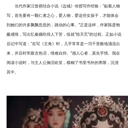
当代作家汪曾祺结合小说《边城》传授写作经验：“贴着人物
写，首先要有一颗仁者之心，爱人物，爱这些女孩子，才能体会
到她们的许多飘飘忽忽的，跳动的心事。”正是这样，作家陈彦饱
蘸感情，写出忆秦娥吃得人下苦，练就“惊天艺”的过程。正如小说
后记中写道：“在写《主角》时，几乎常常是一泻千里般地涌流出
来，并且时常眼含热泪，情难自抑。”感人心者，莫先乎情。我在
阅读小说时，与主人公掬泪欢笑，模糊了书里书外的界限，沉浸
其中。