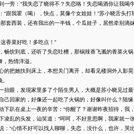
旁：“我失恋了晓得不？失恋咯！失恋喝酒你让我喝牛
跟我霍（喝），快点，莫像个女娃娃！”苏小晓舌头打
套西装，还有我出的一半钱，个瓜娃子，居然牵别滴妹
这香菜好吃！多吃点！”
畅饮到底，还听了失恋吐槽，那锅辣香飞溅的香菜火锅
舞，热情洋溢。
的把她扶到床上，本想关门离开，却看见楼洞外人影晃
晚。
抬眼，发现家里多了个陌生男人，大概是苏小晓见过最
己回家的，好像还一起吃了火锅的，好像叫什么？陆缘
趴在桌上一夜的辛苦：“你醒了？谢谢昨夜招待，我，
乱的头发，讪笑道：“呵呵，不好意思啊，我家就一张
“心情不好可以找人聊聊，失恋，没什么，也许，哭出