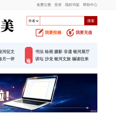
免费注册
登录
我的书架
帮助中心
我要投稿
我要充值
银河征文
书法
绘画
摄影
非遗
银河展厅
论 坛
每月一评
讲坛
沙龙
银河文旅
编读往来