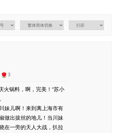
3
庆火锅料，啊，完美！”苏小
。
川妹儿啊！来到离上海市有
椒做出拔丝的地儿！当川妹
晓在一旁的天人大战，扒拉