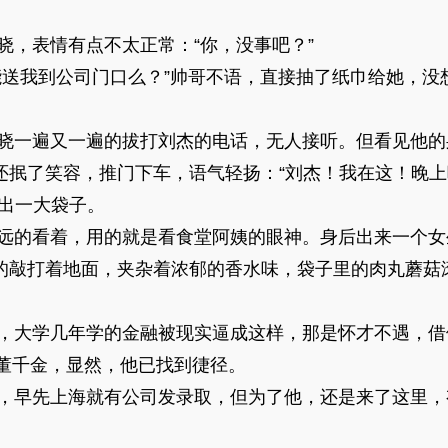
表情有点不太正常：“你，没事吧？”
我到公司门口么？”帅哥不语，直接抽了纸巾给她，没
遍又一遍的拔打刘杰的电话，无人接听。但看见他的身
还抿了笑容，推门下车，语气轻扬：“刘杰！我在这！晚
抱出一大袋子。
的看着，用的就是看食堂阿姨的眼神。身后出来一个女
的敲打着地面，夹杂着浓郁的香水味，袋子里的肉丸蘑菇
大学几年学的金融被现实逼成这样，那是怀才不遇，借
副董千金，显然，他已找到徢径。
早先上海就有公司发录取，但为了他，还是来了这里，