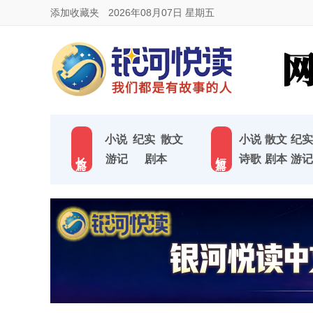
添加收藏夹
2026年08月07日 星期五
小说
纪实
散文
小说
散文
纪实
长 篇
短 篇
游记
剧本
诗歌
剧本
游记