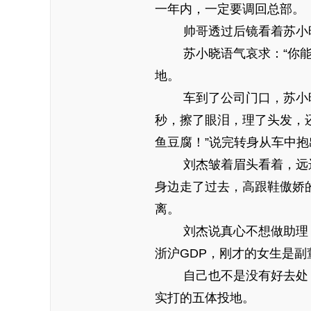
一年内，一定要调回总部。
帅哥透过后镜看着苏小晓，
苏小晓语气哀求：“你能送
地。
车到了公司门口，苏小晓一
秒，擦了眼泪，理了头发，
鱼豆腐！”说完转身从车中
刘杰皱着眉头看着，远远
身边走了过去，高跟鞋傲娇
离。
刘杰说真心不想做助理，
浙沪GDP，刚才的女生是
自己也不是没有好去处，
实打的五体投地。