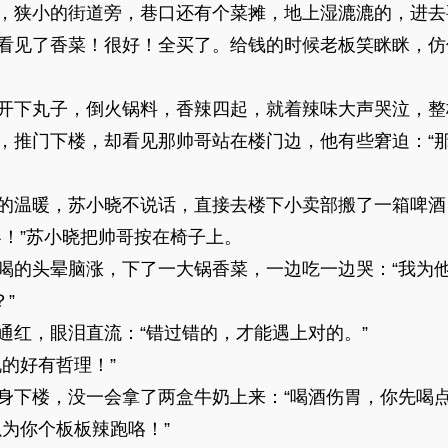
狭小的街道旁，巷口还有个菜摊，地上湿漉漉的，进去
见了香菜！很好！全买了。给钱的时候老板笑眯眯，仿
下丸子，倒火锅料，香辣四起，就着辣味大声哭泣，整
门下楼，却看见那帅哥站在楼门边，他有些窘迫：“那
温暖，苏小晓不说话，直接去楼下小卖部搬了一箱啤酒
”苏小晓把帅哥按在椅子上。
头晕脑涨，下了一大锅香菜，一边吃一边哭：“我为他
”
，眼泪直流：“错过错的，才能遇上对的。”
的好有哲理！”
楼，没一会拿了两盒牛奶上来：“喝酒伤胃，你先喝点
为你个板板辣跑咯！”