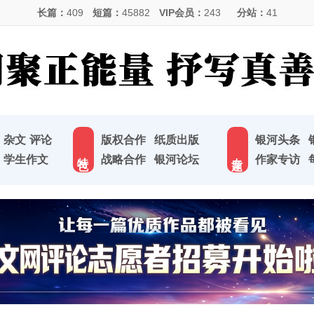
长篇：
409
短篇：
45882
VIP会员：
243
分站：
41
杂文
评论
版权合作
纸质出版
银河头条
特 色
专 题
学生作文
战略合作
银河论坛
作家专访