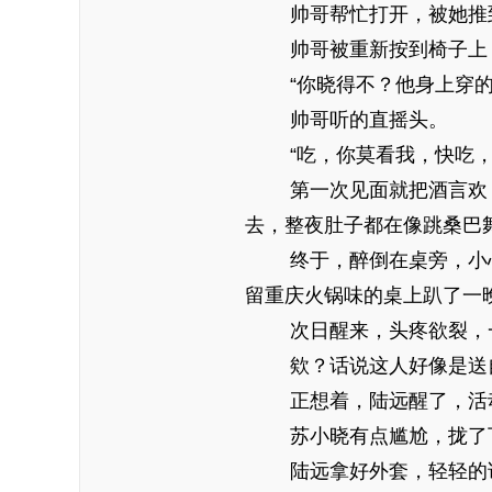
帅哥帮忙打开，被她推到一
帅哥被重新按到椅子上：“
“你晓得不？他身上穿的那
帅哥听的直摇头。
“吃，你莫看我，快吃，
第一次见面就把酒言欢，
去，整夜肚子都在像跳桑巴
终于，醉倒在桌旁，小心
留重庆火锅味的桌上趴了一
次日醒来，头疼欲裂，一
欸？话说这人好像是送自
正想着，陆远醒了，活动下
苏小晓有点尴尬，拢了下凌
陆远拿好外套，轻轻的说：