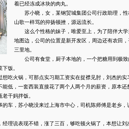
着已经冻成冰块的肉丸。
苏小晓，女，某钢贸城集团公司行政助理，性
山歌一样骂的抑扬顿挫，源远流长。
这么个性格的妹子，唯爱至上，为了陪伴大学
地图边，公司的位置是新开发区，周边还有农田，
三里地。
公司有食堂，厨子本地的，一个把糖用到极致
菜下饭。
想吃火锅，可那点实习期工资实在捉襟见肘，刘杰的实
不能低，一套西装直接花了两个人两个月的薪资，原本还
瓶老干妈拌饭。
的车，苏小晓没来过上海市中心，司机陈师傅是老乡，
经理说表现不错，涨了三百，够吃顿火锅了，本想让刘