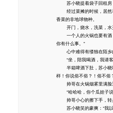
苏小晓提着袋子回租房，
经过菜摊的时候，居然看
香菜的非地球物种。
开门，烧水，洗菜，水开
一个人的火锅也要有酒，推
你有什么事。”
心中难得有缕独在陌乡的
“坐，陪我喝酒，我请客！
半箱啤酒下肚，苏小晓喝的
样！你说俗不俗？！俗不俗？
帅哥在火锅烟雾里满脸通红
“哈哈哈，你个瓜娃子说
帅哥小心的擦下手，转身下
苏小晓笑的豪爽：“我以