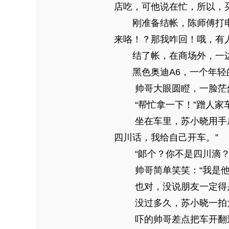
店吃，可他说在忙，所以，
刚准备结帐，陈师傅打电话
来咯！？那我咋回！哦，有
结了帐，在商场外，一边
黑色奥迪A6，一个年轻的
帅哥大眼圆瞪，一脸茫然
“帮忙拿一下！”蹭人家车
坐在车里，苏小晓用手扇风
四川话，我给自己开车。”
“郞个？你不是四川滴？”
帅哥简单笑笑：“我是他
也对，没说朋友一定得是
没过多久，苏小晓一拍大
吓的帅哥差点把车开翻过