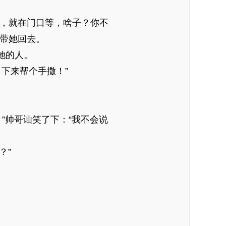
，就在门口等，啥子？你不
顺带她回去。
她的人。
下来帮个手撒！”
帅哥讪笑了下：“我不会说
？”