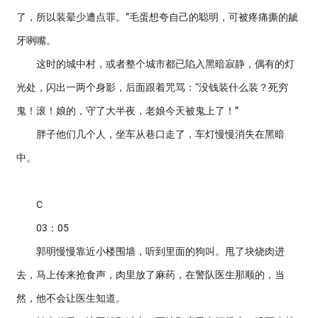
了，所以装晕少遭点罪。”毛蛋想夸自己的聪明，可被疼痛撕的龇
牙咧嘴。
这时的城中村，或者整个城市都已陷入黑暗寂静，偶有的灯
光处，闪出一两个身影，后面跟着咒骂：“没钱装什么装？死穷
鬼！滚！娘的，守了大半夜，老娘今天被鬼上了！”
胖子他们几个人，坐车从巷口走了，车灯慢慢消失在黑暗
中。
C
03：05
郭明慢慢靠近小楼围墙，听到里面的狗叫。甩了块烧肉进
去，马上传来抢食声，肉里放了麻药，在警队医生那顺的，当
然，他不会让医生知道。