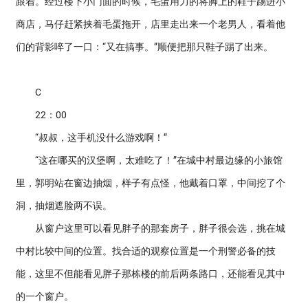
跟着。经过楼下小门面的时候，毛蛋用力的将脚上的鞋子踢进小
商店，马仔赶紧挟着毛蛋拖开，店里走出来一个老男人，看着他
们的背影啐了一口：“又在搞事。”顺便把那只鞋子踢了出来。
C
22：00
“叔叔，这手机没什么游戏啊！”
“这在哪买的汉堡啊，太难吃了！”在城中村最边缘的小旅馆
里，郭明站在窗边抽烟，样子有点怪，他戴着口罩，中间挖了个
洞，抽烟遮脸两不误。
从窗户这里可以看见胖子的那套房子，胖子很会选，挑在城
中村比较中间的位置。找合适的观察位置是一个刑警必备的技
能，这里不但能看见胖子那栋楼的前后两条路口，还能看见其中
的一个窗户。