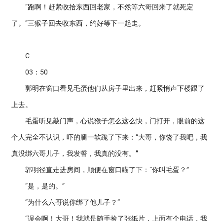
“跑啊！赶紧收拾东西回老家，不然等六哥回来了就死定
了。”三猴子回去收东西，约好等下一起走。
C
03：50
郭明在窗口看见毛蛋他们从房子里出来，赶紧悄声下楼跟了
上去。
毛蛋听见敲门声，心说猴子怎么这么快，门打开，眼前的这
个人完全不认识，吓的腿一软跪了下来：“大哥，你饶了我吧，我
真没绑六哥儿子，我发誓，我真的没有。”
郭明径直走进房间，顺便在窗口瞄了下：“你叫毛蛋？”
“是，是的。”
“为什么六哥说你绑了他儿子？”
“误会啊！大哥！我就是随手捡了张纸片，上面有个电话，我