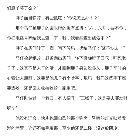
们脑子坏了么？”
胖子面目狰狞，有些抓狂：“你说怎么办！？”
那个马仔被胖子的圆眼瞪的腿有点抖：“六，六哥，要不你，
你把电话号码给我去查一下，我，我看能查出线索不？”
胖子在房间转了一圈，写下号码，扔给马仔：“还不快去！”
马仔捡起纸片，赶紧跑出房间，转下楼梯吁了口气：吓死老
子了，这真不是人干的活，才跟到胖子身边没多久，胖子平时的
心狠让人胆颤，这要是他儿子有个啥事，尼玛，我们这些手下都
要遭殃，还是回去收拾收拾，跑腿吧。
马仔刚转过一个巷口，有人招呼：“三猴子，这是要去哪发财
呀？”
他没有理会，快步跑回自己的那个狗窝，昏暗的灯光映着发
潮的墙壁，这还不如毛蛋那，至少他还是二楼，没这般阴冷。