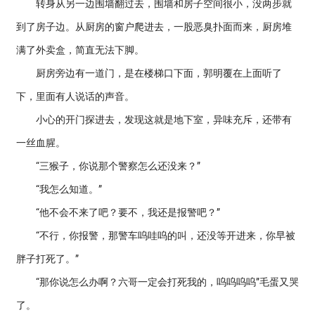
转身从另一边围墙翻过去，围墙和房子空间很小，没两步就
到了房子边。从厨房的窗户爬进去，一股恶臭扑面而来，厨房堆
满了外卖盒，简直无法下脚。
厨房旁边有一道门，是在楼梯口下面，郭明覆在上面听了
下，里面有人说话的声音。
小心的开门探进去，发现这就是地下室，异味充斥，还带有
一丝血腥。
“三猴子，你说那个警察怎么还没来？”
“我怎么知道。”
“他不会不来了吧？要不，我还是报警吧？”
“不行，你报警，那警车呜哇呜的叫，还没等开进来，你早被
胖子打死了。”
“那你说怎么办啊？六哥一定会打死我的，呜呜呜呜”毛蛋又哭
了。