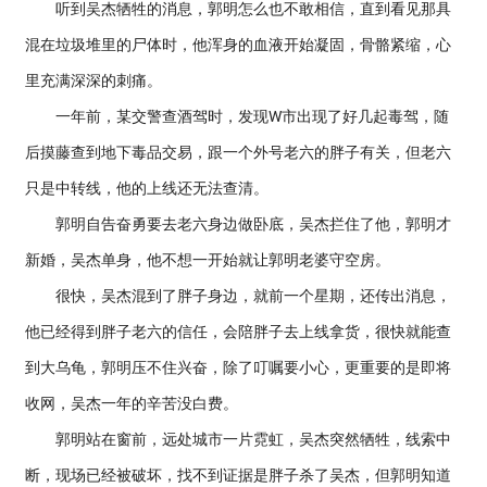
听到吴杰牺牲的消息，郭明怎么也不敢相信，直到看见那具
混在垃圾堆里的尸体时，他浑身的血液开始凝固，骨骼紧缩，心
里充满深深的刺痛。
一年前，某交警查酒驾时，发现W市出现了好几起毒驾，随
后摸藤查到地下毒品交易，跟一个外号老六的胖子有关，但老六
只是中转线，他的上线还无法查清。
郭明自告奋勇要去老六身边做卧底，吴杰拦住了他，郭明才
新婚，吴杰单身，他不想一开始就让郭明老婆守空房。
很快，吴杰混到了胖子身边，就前一个星期，还传出消息，
他已经得到胖子老六的信任，会陪胖子去上线拿货，很快就能查
到大乌龟，郭明压不住兴奋，除了叮嘱要小心，更重要的是即将
收网，吴杰一年的辛苦没白费。
郭明站在窗前，远处城市一片霓虹，吴杰突然牺牲，线索中
断，现场已经被破坏，找不到证据是胖子杀了吴杰，但郭明知道