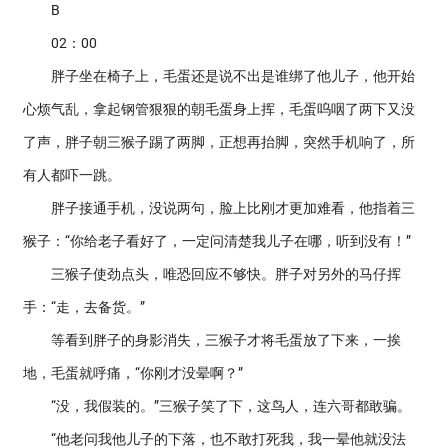
B
02：00
胖子坐在椅子上，毛蛋还是说不出是谁绑了他儿子，他开始
心烦气乱，拿起钢管狠狠的朝毛蛋身上挥，毛蛋呜咽了两下又没
了声，胖子朝三猴子踢了两脚，正想再抬脚，突然手机响了，所
有人都吓一跳。
胖子接通手机，没说两句，脸上比刚才更加难看，他指着三
猴子：“你给老子看好了，一定问清楚我儿子在哪，听到没有！”
三猴子使劲点头，唯恐回应不够快。胖子对另外的马仔挥
手：“走，去备货。”
等看到胖子的身影消失，三猴子才将毛蛋放了下来，一挨
地，毛蛋就呼痛，“你刚才没晕啊？”
“没，我假装的。”三猴子笑了下，这鸟人，连六哥都敢骗。
“他老问我他儿子的下落，也不敢打死我，我一晕他就没法