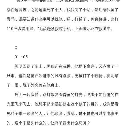
“我这有一警察的电话，上次我从老家回来，正好碰见这个警
察在这调查，之前这里死了个人，找我问了个话，然后给我留了
号码，说要知道什么事可以找他，喏，打通了，你直接讲，比打
110应该管用些。”毛蛋赶紧接过手机，上面显示正在接通中。
C
01：05
郭明回到了车上，男孩还在沉睡。他摇下窗户，又点燃了一
只烟。也许是窗户吹进来的风有点凉，男孩打了个喷嚏，郭明瞄
了一眼，脱了外套盖在他身上。
外面一片寂静，路灯散发着昏黄的灯光，飞虫不知疲倦的在
光里飞来飞去。他想不起来最初掳走这个孩子的目的，或许是看
见胖子唯一紧张的人，让他紧张，慌乱，是不是也可以学电影里
的，送个手指头什么的，让胖子露出什么马脚？