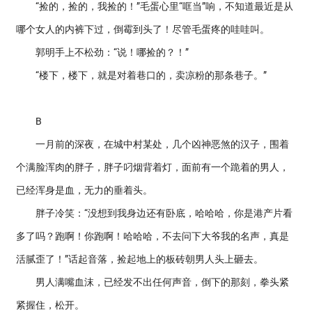
“捡的，捡的，我捡的！”毛蛋心里“哐当”响，不知道最近是从
哪个女人的内裤下过，倒霉到头了！尽管毛蛋疼的哇哇叫。
郭明手上不松劲：“说！哪捡的？！”
“楼下，楼下，就是对着巷口的，卖凉粉的那条巷子。”
B
一月前的深夜，在城中村某处，几个凶神恶煞的汉子，围着
个满脸浑肉的胖子，胖子叼烟背着灯，面前有一个跪着的男人，
已经浑身是血，无力的垂着头。
胖子冷笑：“没想到我身边还有卧底，哈哈哈，你是港产片看
多了吗？跑啊！你跑啊！哈哈哈，不去问下大爷我的名声，真是
活腻歪了！”话起音落，捡起地上的板砖朝男人头上砸去。
男人满嘴血沫，已经发不出任何声音，倒下的那刻，拳头紧
紧握住，松开。