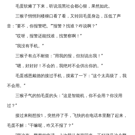
毛蛋软瘫了下来，听说混黑社会都心狠，果然如此。
三猴子悄悄到楼梯口看了看，又转回毛蛋身边，压低了声
音：“要不，你报警吧。”“报警？找谁？咋说啊？”
“哎呀，报警还能找谁，找警察啊！”
“我没有手机。”
三猴子有点不耐烦：“用我的报，但别说出我！”
“嗯，好好好！不会的，我绝对不会供出你的。”
毛蛋感恩戴德的接过手机，摸索了一下：“这个太高级了，我
不会用。”
三猴子气的拍毛蛋的头：“这是智能机，你不会用？你没用
过？”
接过来刚想按1，突然停了手，飞快的在电话本里翻了起来，
毛蛋不解：“干嘛呢，咋又不报了？”