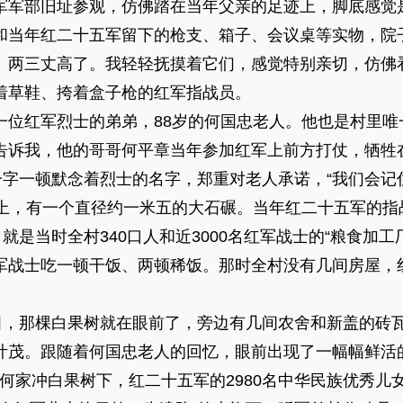
军部旧址参观，仿佛踏在当年父亲的足迹上，脚底感觉
和当年红二十五军留下的枪支、箱子、会议桌等实物，院
、两三丈高了。我轻轻抚摸着它们，感觉特别亲切，仿佛
着草鞋、挎着盒子枪的红军指战员。
红军烈士的弟弟，88岁的何国忠老人。他也是村里唯
告诉我，他的哥哥何平章当年参加红军上前方打仗，牺牲
字一顿默念着烈士的名字，郑重对老人承诺，“我们会记
，有一个直径约一米五的大石碾。当年红二十五军的指
，就是当时全村340口人和近3000名红军战士的“粮食加
军战士吃一顿干饭、两顿稀饭。那时全村没有几间房屋，
，那棵白果树就在眼前了，旁边有几间农舍和新盖的砖
叶茂。跟随着何国忠老人的回忆，眼前出现了一幅幅鲜活
，何家冲白果树下，红二十五军的2980名中华民族优秀儿