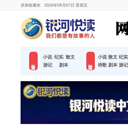
添加收藏夹
2026年08月07日 星期五
小说
纪实
散文
小说
散文
纪实
长 篇
短 篇
游记
剧本
诗歌
剧本
游记