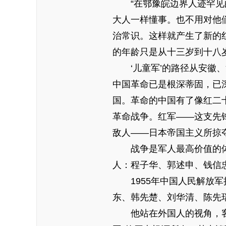
“在鄂豫皖边界人迹罕见的崇
大人一样懂事。也不用对他
治常识。这样就产生了新的
的年龄只是从十三岁到十八
‘儿童军’的路径从安徽、
中国革命已是根深蒂固，已
国。革命的中国有了像红二
革命战争。红军——这支先
敌人——日本帝国主义所掠
战争是军人最高价值的体
人：程子华、郭述申、钱信忠、李
1955年中国人民解放军授
东、韩先楚、刘华清、陈先瑞、
他站在外国人的视角，客观