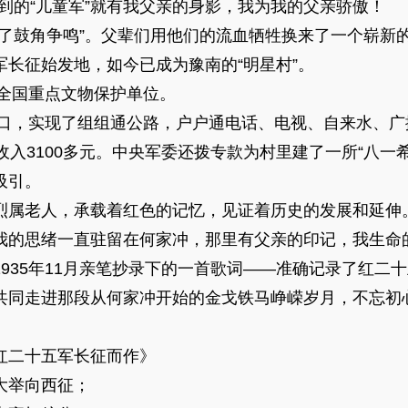
到的“儿童军”就有我父亲的身影，我为我的父亲骄傲！
鼓角争鸣”。父辈们用他们的流血牺牲换来了一个崭新
征始发地，如今已成为豫南的“明星村”。
全国重点文物保护单位。
口，实现了组组通公路，户户通电话、电视、自来水、广播
收入3100多元。中央军委还拨专款为村里建了一所“八一
吸引。
属老人，承载着红色的记忆，见证着历史的发展和延伸
的思绪一直驻留在何家冲，那里有父亲的印记，我生命
35年11月亲笔抄录下的一首歌词——准确记录了红二十
共同走进那段从何家冲开始的金戈铁马峥嵘岁月，不忘初
二十五军长征而作》
举向西征；