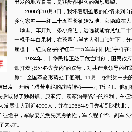
出发的地方看看，是我酝酿很久的强烈愿望。
2006年10月3日，我怀着朝圣般的心情来到
乡何家冲——红二十五军长征始发地。它隐藏在大
山坳里。车开到一条小路边，远远就能看见红二十
一棵千年白果树，在苍翠伟岸的大别山映衬下，分
屋檐下，红底金字的“红二十五军军部旧址”字样在
1934年，中华民族正处于危亡时刻，国民政府
却打着“攘外必先安内”的旗号，对共产党领导的红
剿”，全国革命形势处于低潮。11月，按照党中央
结出发，开始了艰苦卓绝的战略转移——万里远征。他们
先后取得了独树镇、庾家河、袁家沟等战斗的胜利，在征
0人发展壮大到近4000人，并在1935年9月先期到达陕
长征途中，军政委吴焕先英勇牺牲，军长程子华、副军长
了大功”。