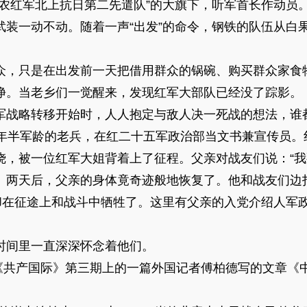
工农红军北上抗日第二先遣队”的大旗下，听军首长作动员
武装一动不动。随着一声“出发”的命令，钢铁的队伍从白
，只是在出发前一天把借用群众的锅碗、购买群众家食
净。当老乡们一觉醒来，发现红军大部队已经没了踪影。
战略转移开始时，人人抱定与敌人决一死战的想法，谁
两年半军龄的老兵，在红二十五军政治部当文书兼宣传员。
烧，被一位红军大姐背着上了征程。父亲对战友们说：“我
。两天后，父亲的身体竟奇迹般地恢复了。他和战友们边
军战友却在征途上和战斗中牺牲了。这里有父亲的入党介绍人
间里一直深深怀念着他们。
《共产国际》第三期上的一篇外国记者傅柏德写的文章《