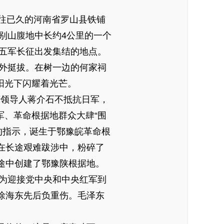
向往已久的河南省罗山县铁铺
别山腹地中长约4公里的一个
五军长征出发集结的地点。
外挺拔。在树一边的何家祠
阳光下闪耀着光芒。
领导人蒋介石不抵抗日军，
军、革命根据地群众大肆“围
的指示，诞生于鄂豫皖革命根
在长途艰难跋涉中，粉碎了
途中创建了鄂豫陕根据地。
北，为迎接党中央和中央红军到
徐海东先后负重伤。毛泽东