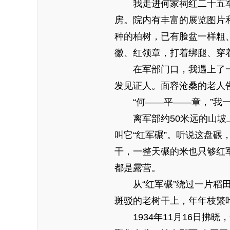
我走进何家祠红二十五军
房。院内有丰富的展览图片
种的柏树，已有脸盆一样粗
徽、红领章，打着绑腿、穿
在军部门口，我遇上了一位
发见证人。面容沧桑的老人
“何——平——章，”我一
离军部约50米远的山坡上
叫它“红军碾”。听说这盘碾
干，一整天碾的米也只够红
都是露营。
从“红军碾”绕过一片稻田
斑驳的老树干上，年年枝繁
1934年11月16日拂晓