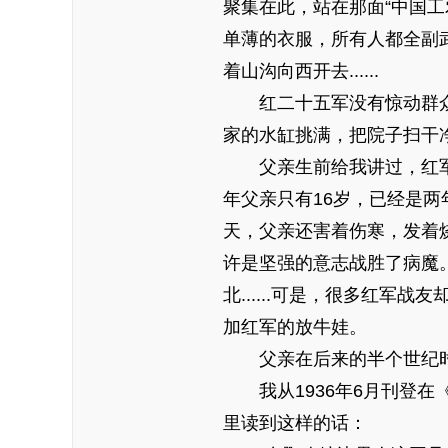
聚集在此，站在那面“中国
单薄的衣服，所有人都全副
着山沟向西开去......
红二十五军没有惊动群众
家的水缸挑满，把院子扫干
父亲生前给我讲过，红军
年父亲只有16岁，已经是
天，父亲还害着伤寒，发着
许是坚强的意志战胜了病魔
北......可是，很多红
加红军的放牛娃。
父亲在后来的半个世纪时
我从1936年6月刊登在
里读到这样的话：