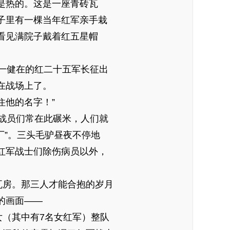
是热的。这是一座青砖瓦
子里有一棵当年红军亲手栽
看见满院子戴着红五星帽
一健在的红二十五军长征出
在战场上了。
住他的名字！”
战员们常在此碾米，人们就
工厂”。三头毛驴昼夜不停地
红军战士们除伤病员以外，
瓦房。那三人才能合抱的岁月
的画面——
女（其中有7名女红军）整队