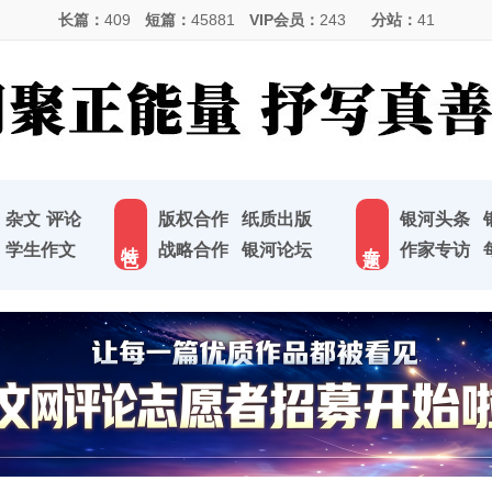
长篇：
409
短篇：
45881
VIP会员：
243
分站：
41
杂文
评论
版权合作
纸质出版
银河头条
特 色
专 题
学生作文
战略合作
银河论坛
作家专访