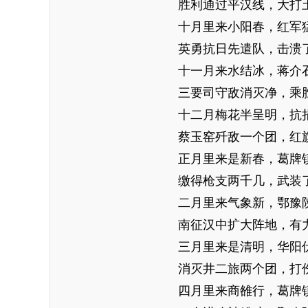
胜利通过平汉线，大打土
十月里来小阳春，红军猛
英勇抗日先遣队，击溃了
十一月来水结冰，蒋介石
三要司守敌消灭净，乘胜
十二月梅花半呈明，抗捐
蔡玉窑歼敌一个团，红旗
正月里来是新春，葛牌镇
缴得枪支两千几，武装了
二月里来气象新，鄂豫陕
南征汉中扩大阵地，有力
三月里来是清明，华阳伏
消灭井二旅两个团，打伤
四月里来商雒行，葛牌镇