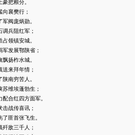
豪把粮分。
向襄樊行；
军阀庞炳勋。
调兵阻红军；
占领镇安城。
军发展鄂陕省；
飘扬柞水城。
送来拜年情；
陕南穷苦人。
苏维埃蓬勃生；
配合红四方面军。
击战传喜讯；
了匪首张飞生。
歼敌三千人；