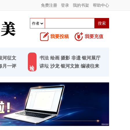
免费注册
登录
我的书架
帮助中心
我要投稿
我要充值
银河征文
书法
绘画
摄影
非遗
银河展厅
论 坛
每月一评
讲坛
沙龙
银河文旅
编读往来