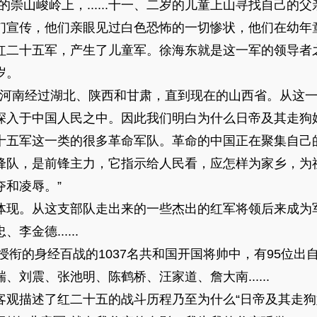
山峻岭上，......十一、二岁的儿童上山寻找自己的
们宣传，他们亲眼见过白色恐怖的一切惨状，他们在幼年
红二十五军，产生了儿童军。徐海东就是这一军的领导者
岁。
河南经过湖北、陕西和甘肃，直到现在的山西省。从这一
深入于中国人民之中。因此我们明白为什么日帝及其走狗
十五军这一类的很多革命军队。革命的中国正在聚集自己
锋队，是前锋主力，它指示给人民看，应怎样为家乡，为
夺和凌辱。”
现。从这支部队走出来的一些杰出的红军将领后来成为
金德......
衔的身经百战的1037名共和国开国将帅中，有95位出
刘震、张池明、陈鹤桥、汪家道、詹大南......
描述了红二十五的战斗历程乃至为什么“日帝及其走狗