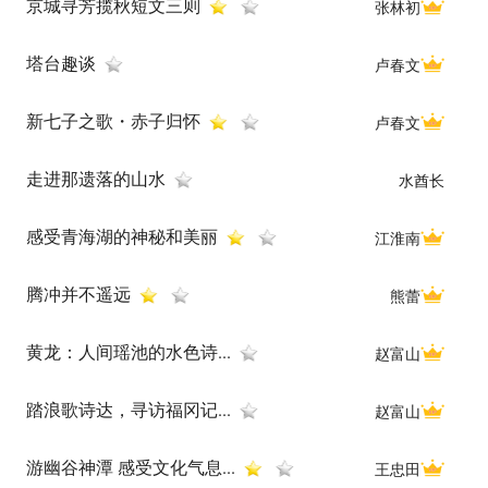
京城寻芳揽秋短文三则
张林初
塔台趣谈
卢春文
新七子之歌・赤子归怀
卢春文
走进那遗落的山水
水酋长
感受青海湖的神秘和美丽
江淮南
腾冲并不遥远
熊蕾
黄龙：人间瑶池的水色诗...
赵富山
踏浪歌诗达，寻访福冈记...
赵富山
游幽谷神潭 感受文化气息...
王忠田