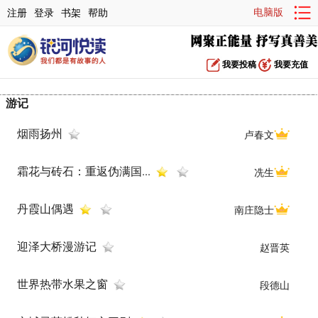
电脑版
注册
登录
书架
帮助
我要投稿
我要充值
游记
烟雨扬州
卢春文
霜花与砖石：重返伪满国...
冼生
丹霞山偶遇
南庄隐士
迎泽大桥漫游记
赵晋英
世界热带水果之窗
段德山