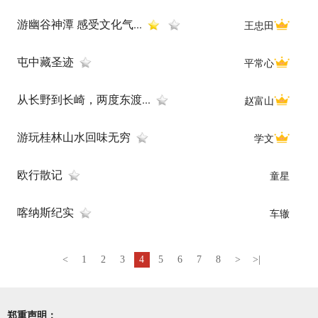
游幽谷神潭 感受文化气...
王忠田
屯中藏圣迹
平常心
从长野到长崎，两度东渡...
赵富山
游玩桂林山水回味无穷
学文
欧行散记
童星
喀纳斯纪实
车辙
<
1
2
3
4
5
6
7
8
>
>|
郑重声明：