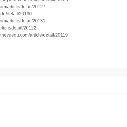
om/article/detail/20127
cle/detail/20130
om/article/detail/20131
ticle/detail/20122
inheyuedu.com/article/detail/20119