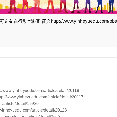
河文友在行动”“战疫”征文
http://www.yinheyuedu.com/bbs
://www.yinheyuedu.com/article/detail/20118
ttp://www.yinheyuedu.com/article/detail/20117
/article/detail/19920
.yinheyuedu.com/article/detail/20123
inheyuedu.com/article/detail/20125