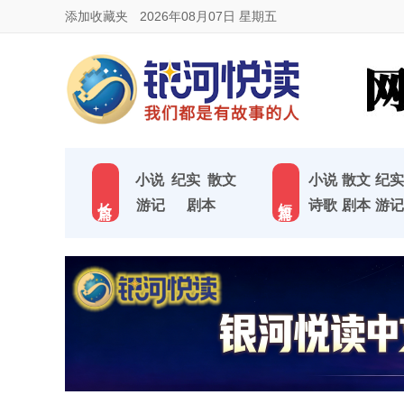
添加收藏夹
2026年08月07日 星期五
小说
纪实
散文
小说
散文
纪实
长 篇
短 篇
游记
剧本
诗歌
剧本
游记