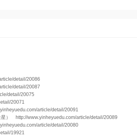
rticle/detail/20086
rticle/detail/20087
cle/detail/20075
detail/20071
.yinheyuedu.com/article/detail/20091
（金星）
http://www.yinheyuedu.com/article/detail/20089
.yinheyuedu.com/article/detail/20080
detail/19921