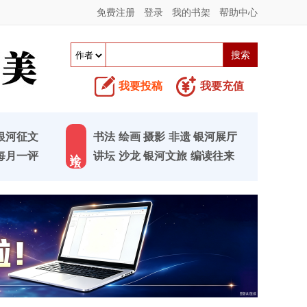
免费注册
登录
我的书架
帮助中心
我要投稿
我要充值
银河征文
书法
绘画
摄影
非遗
银河展厅
论 坛
每月一评
讲坛
沙龙
银河文旅
编读往来