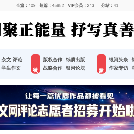
长篇：
409
短篇：
45882
VIP会员：
243
分站：
41
杂文
评论
版权合作
纸质出版
银河头条
特 色
专 题
学生作文
战略合作
银河论坛
作家专访