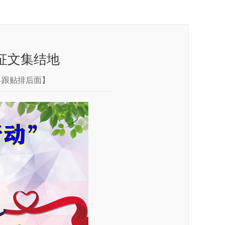
”征文集结地
早跟贴排后面】