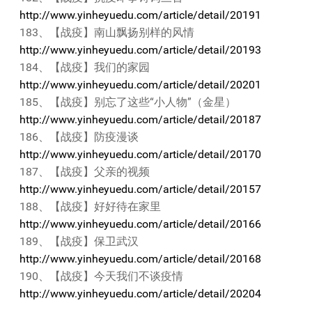
http://www.yinheyuedu.com/article/detail/20191
183、【战疫】南山飘扬别样的风情
http://www.yinheyuedu.com/article/detail/20193
184、【战疫】我们的家园
http://www.yinheyuedu.com/article/detail/20201
185、【战疫】别忘了这些“小人物”（金星）
http://www.yinheyuedu.com/article/detail/20187
186、【战疫】防疫漫谈
http://www.yinheyuedu.com/article/detail/20170
187、【战疫】父亲的视频
http://www.yinheyuedu.com/article/detail/20157
188、【战疫】好好待在家里
http://www.yinheyuedu.com/article/detail/20166
189、【战疫】保卫武汉
http://www.yinheyuedu.com/article/detail/20168
190、【战疫】今天我们不谈疫情
http://www.yinheyuedu.com/article/detail/20204