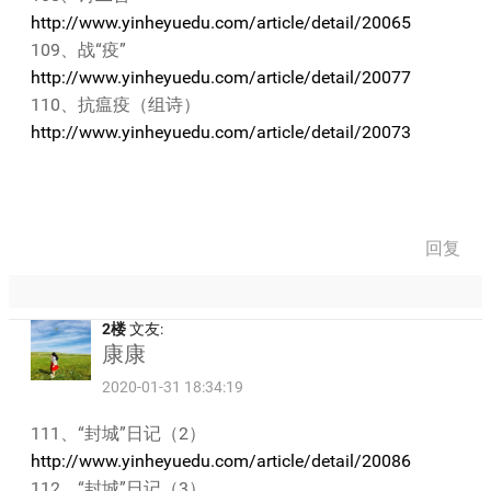
http://www.yinheyuedu.com/article/detail/20065
109、战“疫”
http://www.yinheyuedu.com/article/detail/20077
110、抗瘟疫（组诗）
http://www.yinheyuedu.com/article/detail/20073
回复
2楼
文友:
康康
2020-01-31 18:34:19
111、“封城”日记（2）
http://www.yinheyuedu.com/article/detail/20086
112、“封城”日记（3）