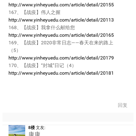
http://www.yinheyuedu.com/article/detail/20155
167、【战疫】伟人之握
http://www.yinheyuedu.com/article/detail/20113
168、【战疫】我拿什么献给您
http://www.yinheyuedu.com/article/detail/20165
169、【战疫】2020非常日志——春天在来的路上
（5）
http://www.yinheyuedu.com/article/detail/20179
170、【战疫】“封城”日记（4）
http://www.yinheyuedu.com/article/detail/20181
回复
8楼
文友:
康康