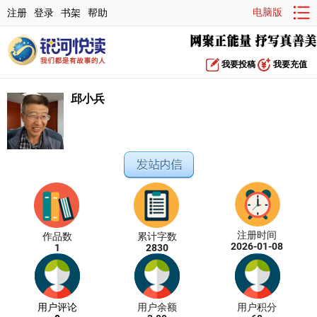
电脑版
注册
登录
书架
帮助
我要投稿
我要充值
邱小兵
注册时间
作品数
累计字数
2026-01-08
1
2830
用户评论
用户余额
用户积分