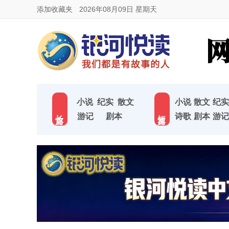
添加收藏夹
2026年08月09日 星期天
小说
纪实
散文
小说
散文
纪实
长 篇
短 篇
游记
剧本
诗歌
剧本
游记