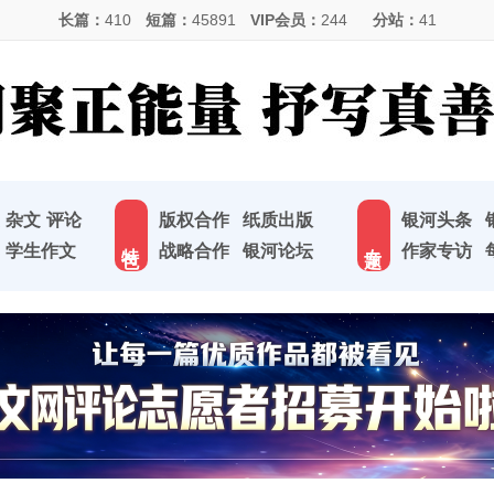
长篇：
410
短篇：
45891
VIP会员：
244
分站：
41
杂文
评论
版权合作
纸质出版
银河头条
特 色
专 题
学生作文
战略合作
银河论坛
作家专访