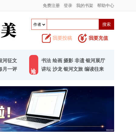
免费注册
登录
我的书架
帮助中心
我要投稿
我要充值
银河征文
书法
绘画
摄影
非遗
银河展厅
论 坛
每月一评
讲坛
沙龙
银河文旅
编读往来