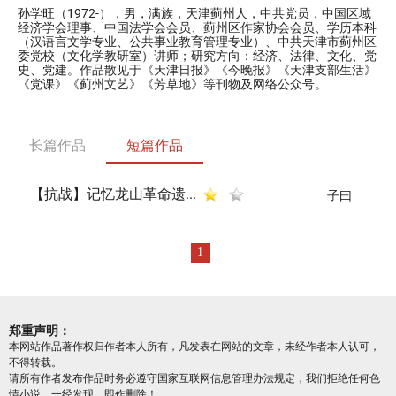
孙学旺（1972-），男，满族，天津蓟州人，中共党员，中国区域
经济学会理事、中国法学会会员、蓟州区作家协会会员、学历本科
（汉语言文学专业、公共事业教育管理专业）、中共天津市蓟州区
委党校（文化学教研室）讲师；研究方向：经济、法律、文化、党
史、党建。作品散见于《天津日报》《今晚报》《天津支部生活》
《党课》《蓟州文艺》《芳草地》等刊物及网络公众号。
长篇作品
短篇作品
【抗战】记忆龙山革命遗...
子曰
1
郑重声明：
本网站作品著作权归作者本人所有，凡发表在网站的文章，未经作者本人认可，
不得转载。
请所有作者发布作品时务必遵守国家互联网信息管理办法规定，我们拒绝任何色
情小说，一经发现，即作删除！