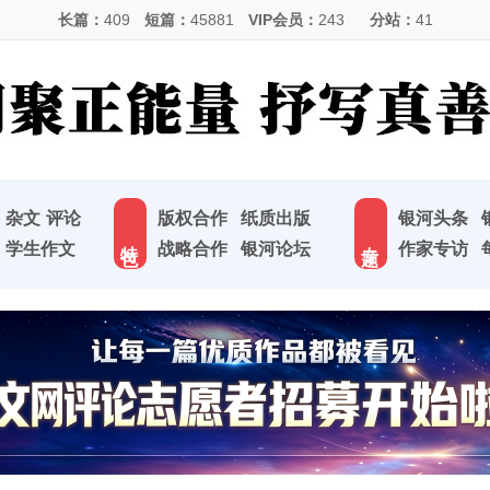
长篇：
409
短篇：
45881
VIP会员：
243
分站：
41
杂文
评论
版权合作
纸质出版
银河头条
特 色
专 题
学生作文
战略合作
银河论坛
作家专访