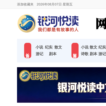
添加收藏夹
2026年08月07日 星期五
小说
纪实
散文
小说
散文
纪实
长 篇
短 篇
游记
剧本
诗歌
剧本
游记