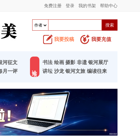
免费注册
登录
我的书架
帮助中心
我要投稿
我要充值
银河征文
书法
绘画
摄影
非遗
银河展厅
论 坛
每月一评
讲坛
沙龙
银河文旅
编读往来