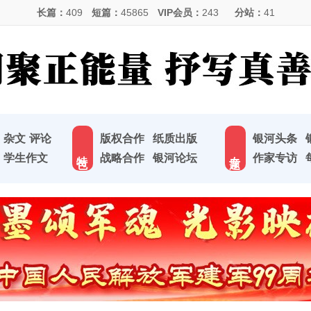
长篇：
409
短篇：
45865
VIP会员：
243
分站：
41
杂文
评论
版权合作
纸质出版
银河头条
特 色
专 题
学生作文
战略合作
银河论坛
作家专访