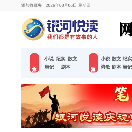
添加收藏夹
2026年08月06日 星期四
小说
纪实
散文
小说
散文
纪实
长 篇
短 篇
游记
剧本
诗歌
剧本
游记