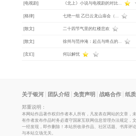
[电视剧]
《北上》小说与电视剧的对比...
[格律]
七绝一组 乙巳云龙山庙会（...
[散文]
二十四节气里的红楼悲欢
[散文]
徐州与范仲淹：起点与终点的...
[玄幻]
何以解忧
关于银河
团队介绍
免责声明
战略合作
纸质
郑重说明：
本网站作品著作权归作者本人所有，凡发表在网站的文章，
有作者发布作品时务必遵守国家互联网信息管理办法规定，
一经发现，即作删除！本站所收录作品、社区话题、书库评
与本站立场无关。