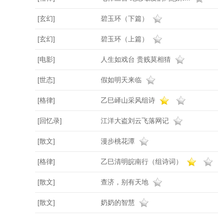
[玄幻]
碧玉环（下篇）
[玄幻]
碧玉环（上篇）
[电影]
人生如戏台 贵贱莫相猜
[世态]
假如明天来临
[格律]
乙巳峄山采风组诗
[回忆录]
江洋大盗刘云飞落网记
[散文]
漫步桃花潭
[格律]
乙巳清明皖南行（组诗词）
[散文]
查济，别有天地
[散文]
奶奶的智慧