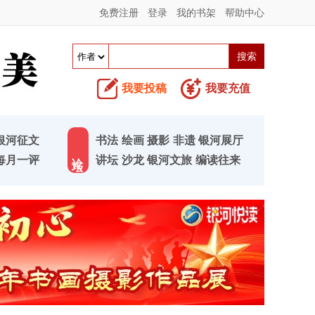
免费注册
登录
我的书架
帮助中心
我要投稿
我要充值
银河征文
书法
绘画
摄影
非遗
银河展厅
论 坛
每月一评
讲坛
沙龙
银河文旅
编读往来