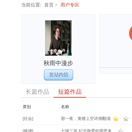
当前位置:
首页
用户专区
秋雨中漫步
长篇作品
短篇作品
类别
名称
[社会]
那一夜，黄楼上空诗潮翻涌
[格律]
七律三首 纪念敬爱的周恩来...