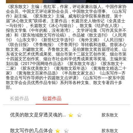
《胶东散文》主编：焦红军，作家，评论家兼出版人。中国作家协
会会员、中国文艺评论家协会会员，中国散文学会理事、《山东写
作》副主编、《胶东散文》主编、威海职业学院客座教授、第十
届“冰心散文奖”获得者。主要作品：长篇历史人物传记《全真道士
—马钰传》、长篇散文《冰心与烟台》、散文集《结庐在人境》、
报告文学集《中年的船，没有港湾》、文学评论集《写作其实并不
难》和《胶东地域散文写作论稿》。作品被《散文选刊》《人民周
刊》《山东文学》《新世纪文学选刊》《海外文摘》《人民日报》
《联合日报》《齐鲁晚报》《齐鲁周刊》等转载和连载。曾获冰心
散文奖、刘勰散文奖、齐鲁散文奖、吴伯箫散文奖首届理论奖、山
东省文化艺术优秀成果奖、烟台市第十二届文艺创作奖、烟台市第
十四届文艺创作奖、烟台市社会科学优秀成果奖等奖项。主编并策
划出版《2017中国网络作品选》《胶东散文年选》《胶东散文十
二家》《胶东优美散文》《黄海散文双年选》《黄海散文精选二十
家》《黄海散文百家作品选》《半岛散文家文丛》《山东写作—齐
鲁壹点号写作导师的十四篇散文点评课》《山东写作——胶东中国
散文学会会员优秀作品专辑》系列等各种文集、散文专著四十多
部。
长篇作品
短篇作品
优美的散文是穿透灵魂的...
胶东散文
散文写作的几点体会
胶东散文