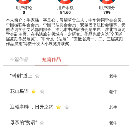
用户评论
用户余额
用户积分
0
84.60
799
本人简介：牛家强，字呈心，号望草舍主人，中华诗词学会会员、
中国楹联学会会员、中国书法协会会员，安徽省书法协会理事、安
徽诗词学会文艺部副部长、淮北市书法家协会副主席、淮北市诗词
学会副主席。在书法篆刻领域有一定研究。作品先后入选“全国首
届篆刻作品展览”、“甲骨文书法展”、“安徽省第一、二、三届篆刻
作品展览”等数十次大小展览并获奖。
长篇作品
短篇作品
“科创”道上
老牛
花山鸟语
老牛
迎曦亭畔 ，日升之约
老牛
母亲的“赘语”
老牛