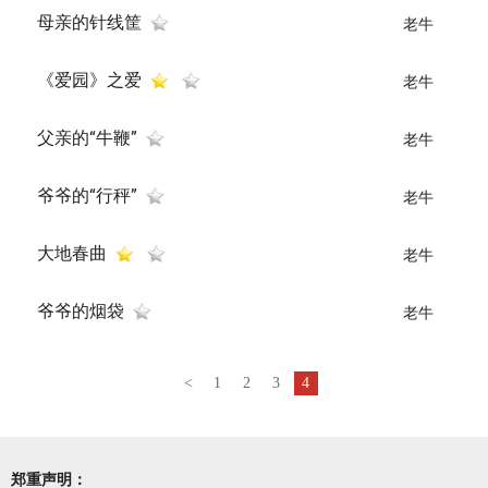
母亲的针线筐
老牛
《爱园》之爱
老牛
父亲的“牛鞭”
老牛
爷爷的“行秤”
老牛
大地春曲
老牛
爷爷的烟袋
老牛
<
1
2
3
4
郑重声明：