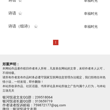
诗语
幸福时光
诗语
幸福时光
诗语（组诗）
幸福时光
1
郑重声明：
本网站作品著作权归作者本人所有，凡发表在网站的文章，未经作者本人认可，
不得转载。
请所有作者发布作品时务必遵守国家互联网信息管理办法规定，我们拒绝任何色
情小说，一经发现，即作删除！
本站所收录作品、社区话题、书库评论及本站所做之广告均属个人行为，与本站
立场无关
银河悦读文友QQ群：239518064
银河悦读长篇QQ群：313659719
作者读者投诉邮箱：759872177@qq.com
微信：银河悦读文友群