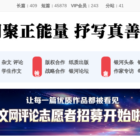
长篇：
409
短篇：
45878
VIP会员：
243
分站：
41
杂文
评论
版权合作
纸质出版
银河头条
特 色
专 题
学生作文
战略合作
银河论坛
作家专访