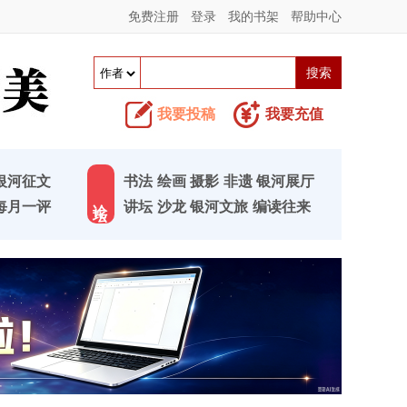
免费注册
登录
我的书架
帮助中心
我要投稿
我要充值
银河征文
书法
绘画
摄影
非遗
银河展厅
论 坛
每月一评
讲坛
沙龙
银河文旅
编读往来