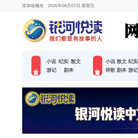
添加收藏夹
2026年08月07日 星期五
小说
纪实
散文
小说
散文
纪实
长 篇
短 篇
游记
剧本
诗歌
剧本
游记