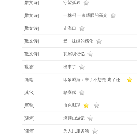
[散文诗]
守望孤独
[散文诗]
一株稻 一束耀眼的高光
[散文诗]
走海口
[散文诗]
受一抹绿的感化
[散文诗]
瓦屑坝记忆
[世态]
出事了
[随笔]
印象威海：来了不想走 走了还...
[其它]
赣商赋
[军警]
血色珊瑚
[随笔]
垛顶山游记
[随笔]
为人民服务颂