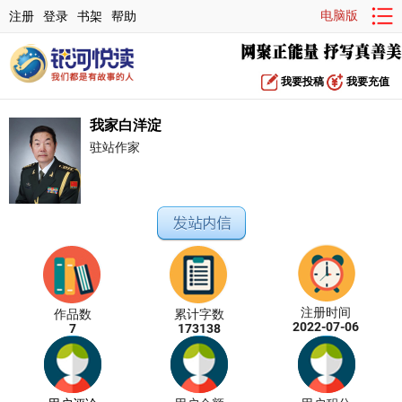
电脑版
注册
登录
书架
帮助
我要投稿
我要充值
我家白洋淀
驻站作家
注册时间
作品数
累计字数
2022-07-06
7
173138