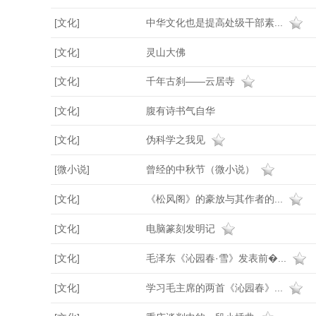
[文化]
中华文化也是提高处级干部素...
[文化]
灵山大佛
[文化]
千年古刹——云居寺
[文化]
腹有诗书气自华
[文化]
伪科学之我见
[微小说]
曾经的中秋节（微小说）
[文化]
《松风阁》的豪放与其作者的...
[文化]
电脑篆刻发明记
[文化]
毛泽东《沁园春·雪》发表前�...
[文化]
学习毛主席的两首《沁园春》...