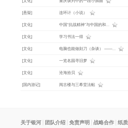
[文化]
重庆谈判中的一段小插曲
[悬疑]
连环计（小说）
[文化]
中国“抗战精神”与中国的和...
[文化]
学习书法一得
[文化]
电脑也能做刻刀（杂谈） ——...
[文化]
一览名园寻旧梦
[文化]
沧海拾贝
[国内游记]
阅古楼与三希堂法帖
关于银河
团队介绍
免责声明
战略合作
纸质