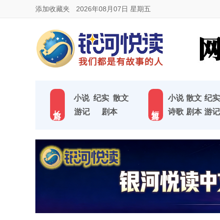
添加收藏夹
2026年08月07日 星期五
小说
纪实
散文
小说
散文
纪实
长 篇
短 篇
游记
剧本
诗歌
剧本
游记