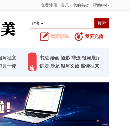
免费注册
登录
我的书架
帮助中心
我要投稿
我要充值
银河征文
书法
绘画
摄影
非遗
银河展厅
论 坛
每月一评
讲坛
沙龙
银河文旅
编读往来