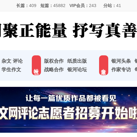
长篇：
409
短篇：
45882
VIP会员：
243
分站：
41
杂文
评论
版权合作
纸质出版
银河头条
特 色
专 题
学生作文
战略合作
银河论坛
作家专访