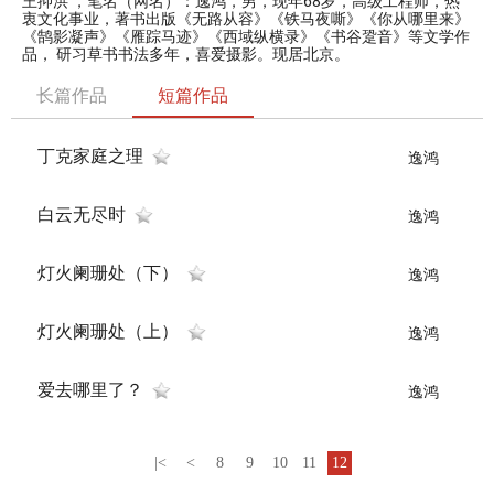
王抑洪 ，笔名（网名）：逸鸿，男，现年68岁，高级工程师，热
衷文化事业，著书出版《无路从容》《铁马夜嘶》《你从哪里来》
《鹄影凝声》《雁踪马迹》《西域纵横录》《书谷跫音》等文学作
品， 研习草书书法多年，喜爱摄影。现居北京。
长篇作品
短篇作品
丁克家庭之理
逸鸿
白云无尽时
逸鸿
灯火阑珊处（下）
逸鸿
灯火阑珊处（上）
逸鸿
爱去哪里了？
逸鸿
|<
<
8
9
10
11
12