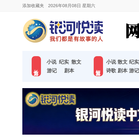
添加收藏夹
2026年08月08日 星期六
小说
纪实
散文
小说
散文
纪实
长 篇
短 篇
游记
剧本
诗歌
剧本
游记