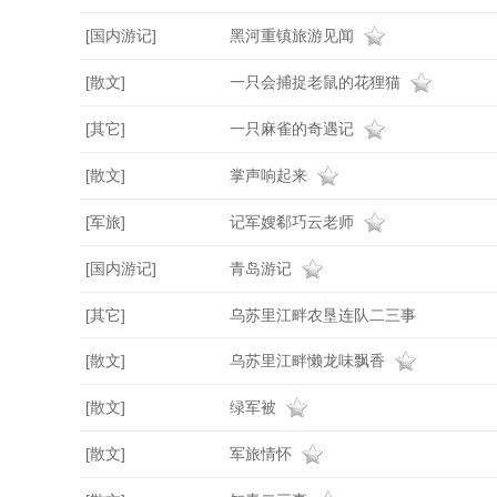
[国内游记]
黑河重镇旅游见闻
[散文]
一只会捕捉老鼠的花狸猫
[其它]
一只麻雀的奇遇记
[散文]
掌声响起来
[军旅]
记军嫂郗巧云老师
[国内游记]
青岛游记
[其它]
乌苏里江畔农垦连队二三事
[散文]
乌苏里江畔懒龙味飘香
[散文]
绿军被
[散文]
军旅情怀