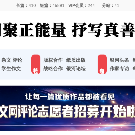
长篇：
410
短篇：
45891
VIP会员：
244
分站：
41
杂文
评论
版权合作
纸质出版
银河头条
特 色
专 题
学生作文
战略合作
银河论坛
作家专访