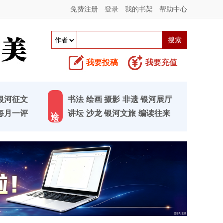
免费注册
登录
我的书架
帮助中心
我要投稿
我要充值
银河征文
书法
绘画
摄影
非遗
银河展厅
论 坛
每月一评
讲坛
沙龙
银河文旅
编读往来