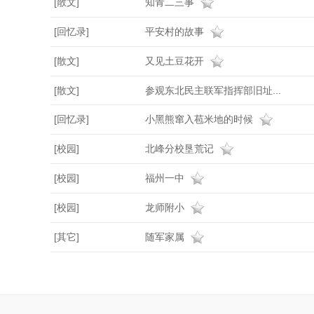
[散文]
知青二三事
[回忆录]
平安村的故事
[散文]
又见土豆花开
[散文]
参观东北民主联军指挥部旧址...
[回忆录]
小黑熊窜入苞米地的时候
[校园]
北峰分校垦荒记
[校园]
福州一中
[校园]
龙师附小
[其它]
随军家属