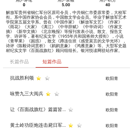
用户评论
用户余额
用户积分
0
5.00
40
解放军贵州省铜仁军分区原司令员，中共铜仁市委原常委，大校军
衔。系中国作家协会会员，中国散文学会会员。毕业于解放军艺术
学院第五届文学系。曾在《中国作家》《解放军文艺》《作家》
《雨花》《大家》《漓江》《中华辞赋》《中华诗词》《作家文
摘》《新华文摘》《北京晚报》等报刊发表小说、散文、报告文
学、诗评等，著有纪实文学《1955年共和国将帅大授衔》，小说
《青苹果》《困惑》，散文《蹲连住班《感受莫言的文学光环》，
诗评《陈毅诗词赏析》《鹧鹧意象》《鸿雁意象》等。大型军史题
材纪实文学《百面战旗红》顾问组组长。银河悦读网驻站作家。
长篇作品
短篇作品
抗战胜利颂
欧阳青
咏赞九三大阅兵
欧阳青
让《百面战旗红》篇篇皆...
欧阳青
黄土岭功臣炮连击毙日军...
欧阳青