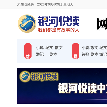
添加收藏夹
2026年08月09日 星期天
小说
纪实
散文
小说
散文
纪实
长 篇
短 篇
游记
剧本
诗歌
剧本
游记