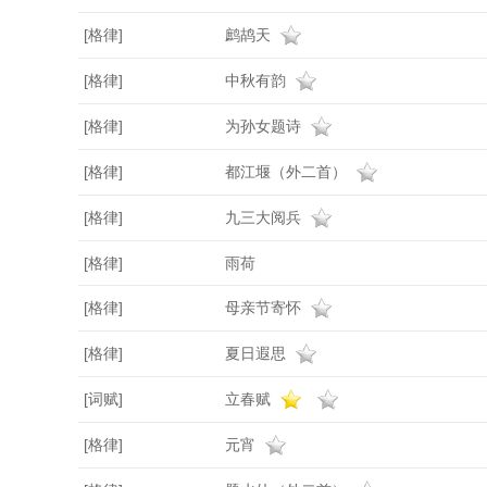
[格律]
鹧鸪天
[格律]
中秋有韵
[格律]
为孙女题诗
[格律]
都江堰（外二首）
[格律]
九三大阅兵
[格律]
雨荷
[格律]
母亲节寄怀
[格律]
夏日遐思
[词赋]
立春赋
[格律]
元宵