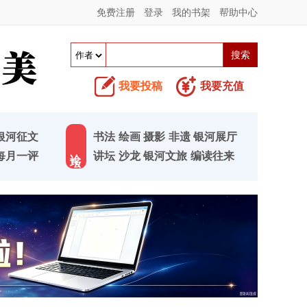
免费注册
登录
我的书架
帮助中心
我要投稿
我要充值
银河征文
书法
绘画
摄影
非遗
银河展厅
论 坛
每月一评
讲坛
沙龙
银河文旅
编读往来