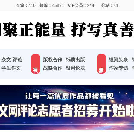
长篇：
410
短篇：
45891
VIP会员：
244
分站：
41
杂文
评论
版权合作
纸质出版
银河头条
特 色
专 题
学生作文
战略合作
银河论坛
作家专访