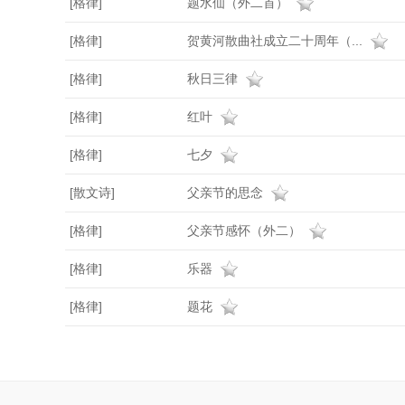
[格律]
题水仙（外二首）
[格律]
贺黄河散曲社成立二十周年（...
[格律]
秋日三律
[格律]
红叶
[格律]
七夕
[散文诗]
父亲节的思念
[格律]
父亲节感怀（外二）
[格律]
乐器
[格律]
题花