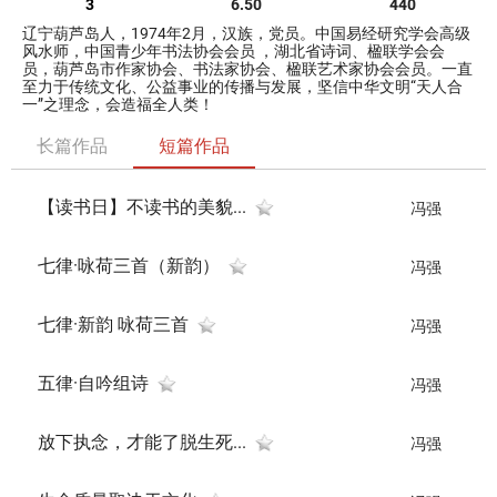
3
6.50
440
辽宁葫芦岛人，1974年2月，汉族，党员。中国易经研究学会高级
风水师，中国青少年书法协会会员 ，湖北省诗词、楹联学会会
员，葫芦岛市作家协会、书法家协会、楹联艺术家协会会员。一直
至力于传统文化、公益事业的传播与发展，坚信中华文明“天人合
一”之理念，会造福全人类！
长篇作品
短篇作品
【读书日】不读书的美貌...
冯强
七律·咏荷三首（新韵）
冯强
七律·新韵 咏荷三首
冯强
五律·自吟组诗
冯强
放下执念，才能了脱生死...
冯强