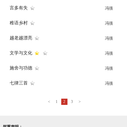
言多有失
冯强
稚语乡村
冯强
越老越漂亮
冯强
文学与文化
冯强
施舍与功德
冯强
七律三首
冯强
<
1
2
3
>
郑重声明：