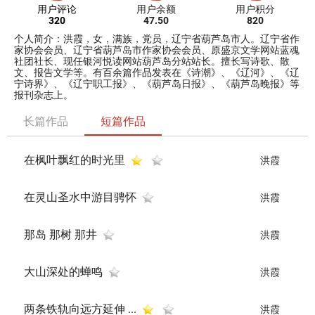
用户评论
用户余额
用户积分
320
47.50
820
个人简介：洪霞，女，满族，党员，辽宁省葫芦岛市人。辽宁省作
家协会会员、辽宁省葫芦岛市作家协会会员、原盛京文学网站蓝魂
社团社长、现任银河悦读网站葫芦岛分站站长。擅长写诗歌、散
文、报告文学等。有百余篇作品发表在《诗潮》、《辽河》、《辽
宁诗界》、《辽宁职工报》、《葫芦岛日报》、《葫芦岛晚报》等
报刊杂志上。
长篇作品
短篇作品
在枫叶飘红的时光里
洪霞
在灵山圣水中游目骋怀
洪霞
那岛 那树 那井
洪霞
大山深处的蝉鸣
洪霞
​两条铁轨向远方延伸 ...
洪霞