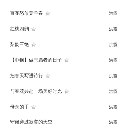
百花怒放竞争春
洪霞
红桃四韵
洪霞
梨韵三绝
洪霞
【巾帼】做志愿者的日子
洪霞
把春天写进诗行
洪霞
与春花共赴一场美好时光
洪霞
母亲的手
洪霞
守候穿过寂寞的天空
洪霞