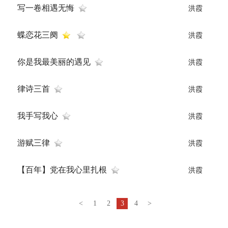
写一卷相遇无悔
洪霞
蝶恋花三阕
洪霞
你是我最美丽的遇见
洪霞
律诗三首
洪霞
我手写我心
洪霞
游赋三律
洪霞
【百年】党在我心里扎根
洪霞
<
1
2
3
4
>