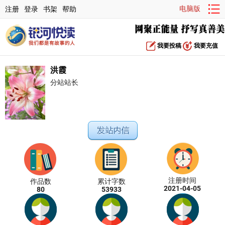
电脑版
注册
登录
书架
帮助
我要投稿
我要充值
洪霞
分站站长
注册时间
作品数
累计字数
2021-04-05
80
53933