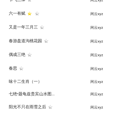
六一有赋
闲云xyz
又是一年三月三
闲云xyz
春游盘道沟桃花园
闲云xyz
偶成三绝
闲云xyz
春思
闲云xyz
咏十二生肖（一）
闲云xyz
七绝•题龟兹贵宾山水图...
闲云xyz
阳光不只在雨雪之后
闲云xyz