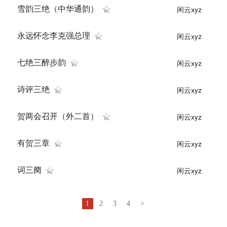
雪韵三绝（中华通韵）
闲云xyz
永远怀念李克强总理
闲云xyz
七绝三醉步韵
闲云xyz
诗评三绝
闲云xyz
贺两会召开（外二首）
闲云xyz
有贺三章
闲云xyz
词三阕
闲云xyz
1
2
3
4
>