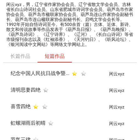
闲云xyz，男，辽宁省作家协会会员、辽宁省散文学会会员、吉林
省长白山诗词社会员、山东省肥城市诗词学会会员、葫芦岛市作家
协会会员、葫芦岛市楹联家协会会员、葫芦岛连山作家协会副秘书
长、葫芦岛市连山楹联家协会副秘书长、启鸣文学会会长等。
1992年开始自悟诗词至今。有500余首（篇）古体、近体、新诗、
散文和传说故事等作品发表于《葫芦岛日报》、《葫芦岛晚报》、
《葫芦岛诗词》、《辽宁诗界》、《辽河》、《长白山诗词》等省
市级报刊杂志以及《红袖添香》、《天河钓日》、《听风论坛》、
《银河阅读中文网站》等网络文学网站上。
长篇作品
短篇作品
纪念中国人民抗日战争暨...
闲云xyz
清明思妻四绝
闲云xyz
喜雪四绝
闲云xyz
虹螺湖雨后初晴
闲云xyz
节气三律
闲云xyz