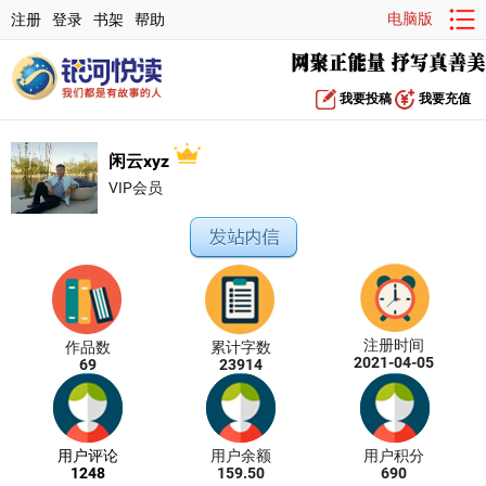
电脑版
注册
登录
书架
帮助
我要投稿
我要充值
闲云xyz
VIP会员
注册时间
作品数
累计字数
2021-04-05
69
23914
用户评论
用户余额
用户积分
1248
159.50
690